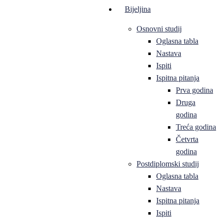
Bijeljina
Osnovni studij
Oglasna tabla
Nastava
Ispiti
Ispitna pitanja
Prva godina
Druga
godina
Treća godina
Četvrta
godina
Postdiplomski studij
Oglasna tabla
Nastava
Ispitna pitanja
Ispiti