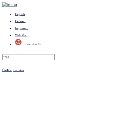
English
Linkovi
Impresum
Web Mail
Univerzitet IS
Ćirilica
Latinica