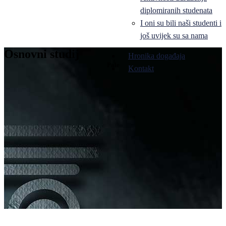
diplomiranih studenata
I oni su bili naši studenti i
još uvijek su sa nama
Osnovni studij
Hronika događaja
Pale
Kontakt