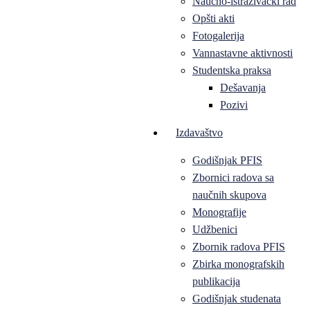
Naučno-istraživački rad
Opšti akti
Fotogalerija
Vannastavne aktivnosti
Studentska praksa
Dešavanja
Pozivi
Izdavaštvo
Godišnjak PFIS
Zbornici radova sa
naučnih skupova
Monografije
Udžbenici
Zbornik radova PFIS
Zbirka monografskih
publikacija
Godišnjak studenata