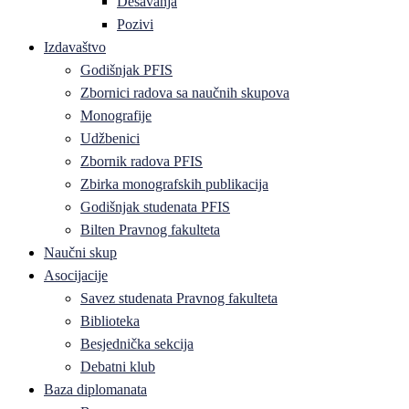
Dešavanja
Pozivi
Izdavaštvo
Godišnjak PFIS
Zbornici radova sa naučnih skupova
Monografije
Udžbenici
Zbornik radova PFIS
Zbirka monografskih publikacija
Godišnjak studenata PFIS
Bilten Pravnog fakulteta
Naučni skup
Asocijacije
Savez studenata Pravnog fakulteta
Biblioteka
Besjednička sekcija
Debatni klub
Baza diplomanata