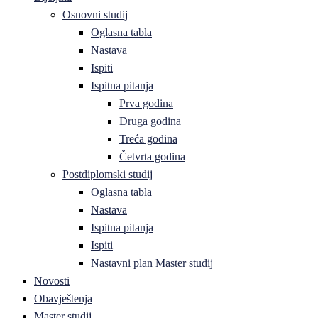
Osnovni studij
Oglasna tabla
Nastava
Ispiti
Ispitna pitanja
Prva godina
Druga godina
Treća godina
Četvrta godina
Postdiplomski studij
Oglasna tabla
Nastava
Ispitna pitanja
Ispiti
Nastavni plan Master studij
Novosti
Obavještenja
Master studij