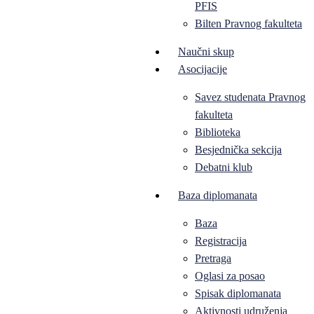
PFIS
Bilten Pravnog fakulteta
Naučni skup
Asocijacije
Savez studenata Pravnog
fakulteta
Biblioteka
Besjednička sekcija
Debatni klub
Baza diplomanata
Baza
Registracija
Pretraga
Oglasi za posao
Spisak diplomanata
Aktivnosti udruženja