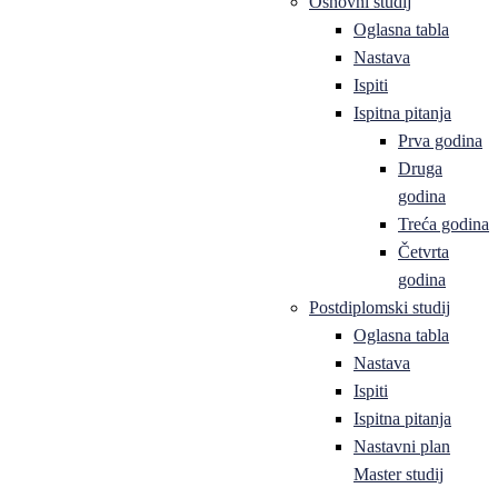
Osnovni studij
Oglasna tabla
Nastava
Ispiti
Ispitna pitanja
Prva godina
Druga
godina
Treća godina
Četvrta
godina
Postdiplomski studij
Oglasna tabla
Nastava
Ispiti
Ispitna pitanja
Nastavni plan
Master studij