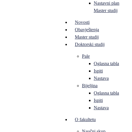
Nastavni plan
Master studij
Novosti
Obavještenja
Master studij
Doktorski studij
Pale
Oglasna tabla
Ispiti
Nastava
Bijeljina
Oglasna tabla
Ispiti
Nastava
O fakultetu
Naučni skup