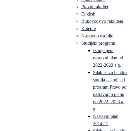
Pravni fakultet
English
Rukovodstvo fakulteta
Katedre
Nastavno osoblje
Studijski programi
Izmijenjeni
nastavni plan od
2022-2023 a.g.
Silabusi za l ciklus
studija – studijski
program Pravo po
nastavnom planu
od 2022–2023 a.
g.
Nastavni plan
2014-15
Silabusi za l ciklus