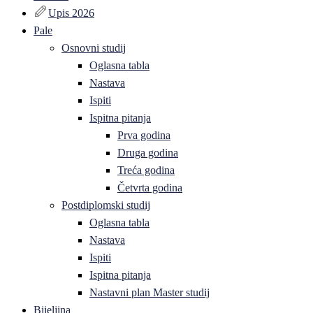
Upis 2026
Pale
Osnovni studij
Oglasna tabla
Nastava
Ispiti
Ispitna pitanja
Prva godina
Druga godina
Treća godina
Četvrta godina
Postdiplomski studij
Oglasna tabla
Nastava
Ispiti
Ispitna pitanja
Nastavni plan Master studij
Bijeljina