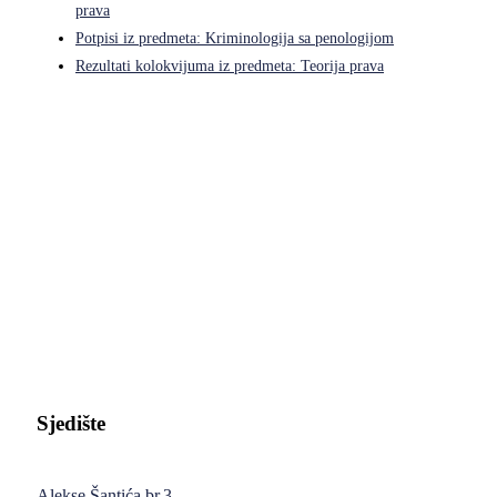
prava
Potpisi iz predmeta: Kriminologija sa penologijom
Rezultati kolokvijuma iz predmeta: Teorija prava
Pravni fakultet Univerziteta u Istočnom Sarajevu
Sjedište
Alekse Šantića br.3