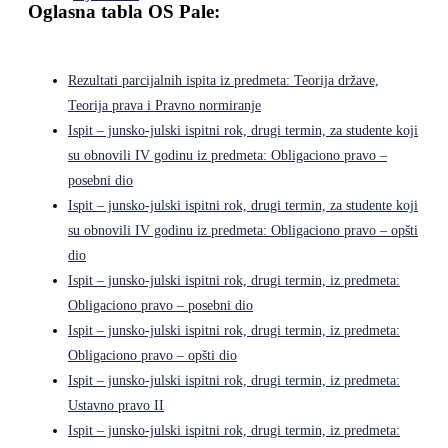
Oglasna tabla OS Pale:
Rezultati parcijalnih ispita iz predmeta: Teorija države,
Teorija prava i Pravno normiranje
Ispit – junsko-julski ispitni rok, drugi termin, za studente koji
su obnovili IV godinu iz predmeta: Obligaciono pravo –
posebni dio
Ispit – junsko-julski ispitni rok, drugi termin, za studente koji
su obnovili IV godinu iz predmeta: Obligaciono pravo – opšti
dio
Ispit – junsko-julski ispitni rok, drugi termin, iz predmeta:
Obligaciono pravo – posebni dio
Ispit – junsko-julski ispitni rok, drugi termin, iz predmeta:
Obligaciono pravo – opšti dio
Ispit – junsko-julski ispitni rok, drugi termin, iz predmeta:
Ustavno pravo II
Ispit – junsko-julski ispitni rok, drugi termin, iz predmeta: