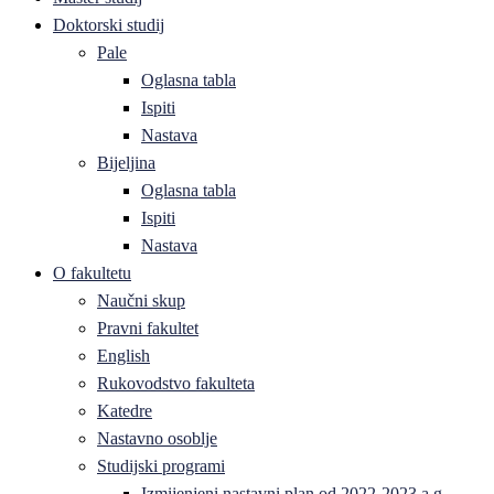
Doktorski studij
Pale
Oglasna tabla
Ispiti
Nastava
Bijeljina
Oglasna tabla
Ispiti
Nastava
O fakultetu
Naučni skup
Pravni fakultet
English
Rukovodstvo fakulteta
Katedre
Nastavno osoblje
Studijski programi
Izmijenjeni nastavni plan od 2022-2023 a.g.