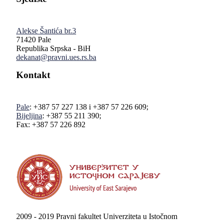
Alekse Šantića br.3
71420 Pale
Republika Srpska - BiH
dekanat@pravni.ues.rs.ba
Kontakt
Pale
: +387 57 227 138 i +387 57 226 609;
Bijeljina
: +387 55 211 390;
Fax: +387 57 226 892
2009 - 2019 Pravni fakultet Univerziteta u Istočnom