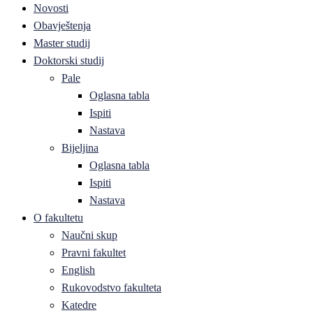
Novosti
Obavještenja
Master studij
Doktorski studij
Pale
Oglasna tabla
Ispiti
Nastava
Bijeljina
Oglasna tabla
Ispiti
Nastava
O fakultetu
Naučni skup
Pravni fakultet
English
Rukovodstvo fakulteta
Katedre