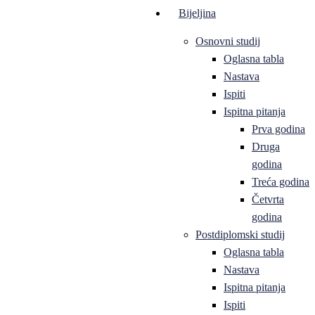
Bijeljina
Osnovni studij
Oglasna tabla
Nastava
Ispiti
Ispitna pitanja
Prva godina
Druga
godina
Treća godina
Četvrta
godina
Postdiplomski studij
Oglasna tabla
Nastava
Ispitna pitanja
Ispiti