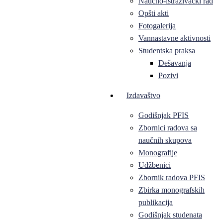
Naučno-istraživački rad
Opšti akti
Fotogalerija
Vannastavne aktivnosti
Studentska praksa
Dešavanja
Pozivi
Izdavaštvo
Godišnjak PFIS
Zbornici radova sa
naučnih skupova
Monografije
Udžbenici
Zbornik radova PFIS
Zbirka monografskih
publikacija
Godišnjak studenata