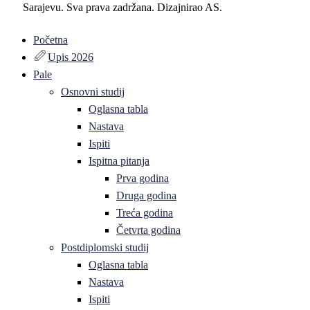
Sarajevu. Sva prava zadržana. Dizajnirao AS.
Početna
Upis 2026
Pale
Osnovni studij
Oglasna tabla
Nastava
Ispiti
Ispitna pitanja
Prva godina
Druga godina
Treća godina
Četvrta godina
Postdiplomski studij
Oglasna tabla
Nastava
Ispiti