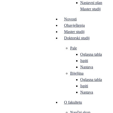
Nastavni plan
Master studij
Novosti
Obavještenja
Master studij
Doktorski studij
Pale
Oglasna tabla
Ispiti
Nastava
Bijeljina
Oglasna tabla
Ispiti
Nastava
O fakultetu
Naučni skup