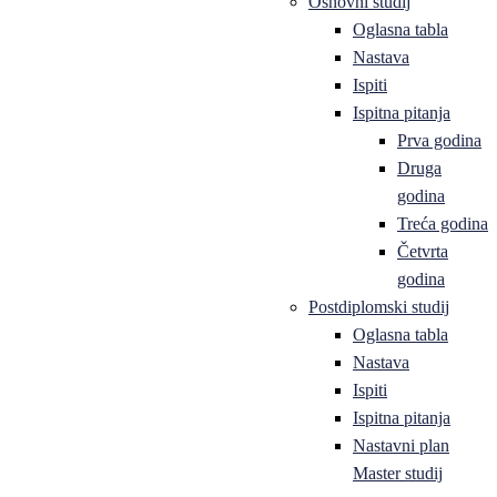
Osnovni studij
Oglasna tabla
Nastava
Ispiti
Ispitna pitanja
Prva godina
Druga
godina
Treća godina
Četvrta
godina
Postdiplomski studij
Oglasna tabla
Nastava
Ispiti
Ispitna pitanja
Nastavni plan
Master studij