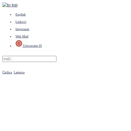
English
Linkovi
Impresum
Web Mail
Univerzitet IS
Ćirilica
Latinica