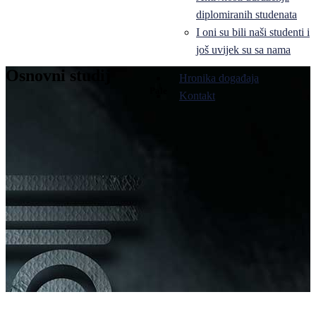
diplomiranih studenata
I oni su bili naši studenti i
još uvijek su sa nama
Osnovni studij
Hronika događaja
Pale
Kontakt