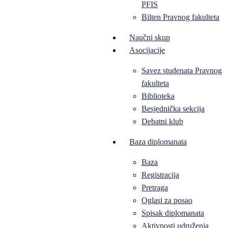
PFIS
Bilten Pravnog fakulteta
Naučni skup
Asocijacije
Savez studenata Pravnog
fakulteta
Biblioteka
Besjednička sekcija
Debatni klub
Baza diplomanata
Baza
Registracija
Pretraga
Oglasi za posao
Spisak diplomanata
Aktivnosti udruženja