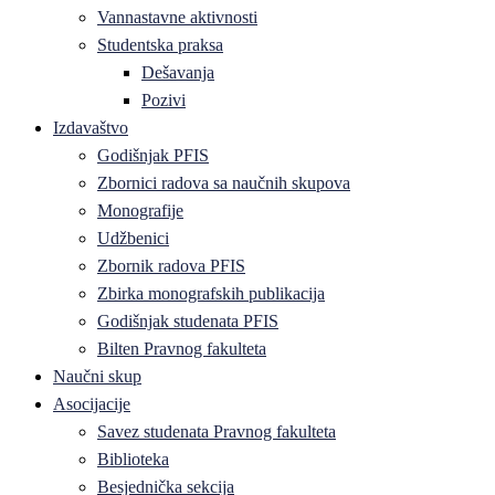
Vannastavne aktivnosti
Studentska praksa
Dešavanja
Pozivi
Izdavaštvo
Godišnjak PFIS
Zbornici radova sa naučnih skupova
Monografije
Udžbenici
Zbornik radova PFIS
Zbirka monografskih publikacija
Godišnjak studenata PFIS
Bilten Pravnog fakulteta
Naučni skup
Asocijacije
Savez studenata Pravnog fakulteta
Biblioteka
Besjednička sekcija