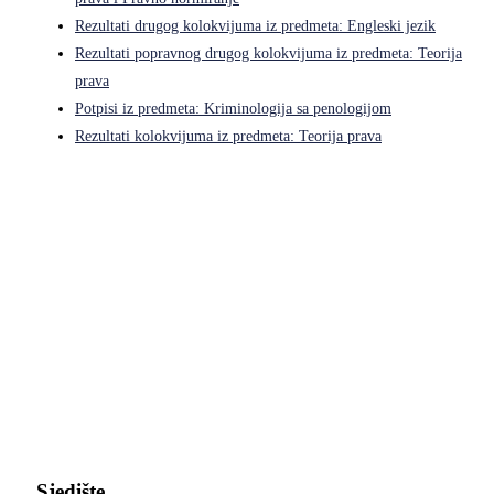
Rezultati drugog kolokvijuma iz predmeta: Engleski jezik
Rezultati popravnog drugog kolokvijuma iz predmeta: Teorija
prava
Potpisi iz predmeta: Kriminologija sa penologijom
Rezultati kolokvijuma iz predmeta: Teorija prava
Pravni fakultet Univerziteta u Istočnom Sarajevu
Sjedište