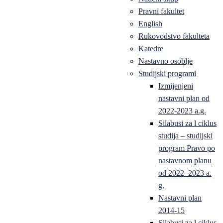
Pravni fakultet
English
Rukovodstvo fakulteta
Katedre
Nastavno osoblje
Studijski programi
Izmijenjeni
nastavni plan od
2022-2023 a.g.
Silabusi za l ciklus
studija – studijski
program Pravo po
nastavnom planu
od 2022–2023 a.
g.
Nastavni plan
2014-15
Silabusi za l ciklus