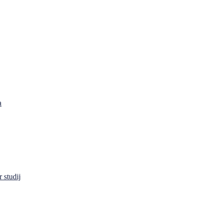
a
 studij