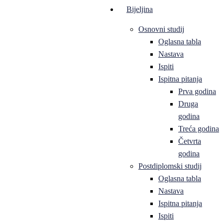
Bijeljina
Osnovni studij
Oglasna tabla
Nastava
Ispiti
Ispitna pitanja
Prva godina
Druga
godina
Treća godina
Četvrta
godina
Postdiplomski studij
Oglasna tabla
Nastava
Ispitna pitanja
Ispiti