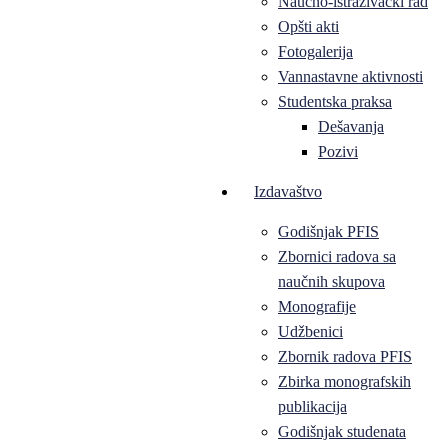
Naučno-istraživački rad
Opšti akti
Fotogalerija
Vannastavne aktivnosti
Studentska praksa
Dešavanja
Pozivi
Izdavaštvo
Godišnjak PFIS
Zbornici radova sa
naučnih skupova
Monografije
Udžbenici
Zbornik radova PFIS
Zbirka monografskih
publikacija
Godišnjak studenata