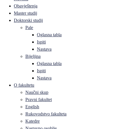
Obavještenja
Master studij
Doktorski studij
Pale
Oglasna tabla
Ispiti
Nastava
Bijeljina
Oglasna tabla
Ispiti
Nastava
O fakultetu
Naučni skup
Pravni fakultet
English
Rukovodstvo fakulteta
Katedre
Nastavno osoblje