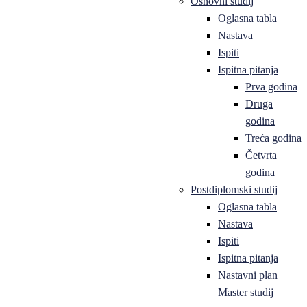
Osnovni studij
Oglasna tabla
Nastava
Ispiti
Ispitna pitanja
Prva godina
Druga
godina
Treća godina
Četvrta
godina
Postdiplomski studij
Oglasna tabla
Nastava
Ispiti
Ispitna pitanja
Nastavni plan
Master studij