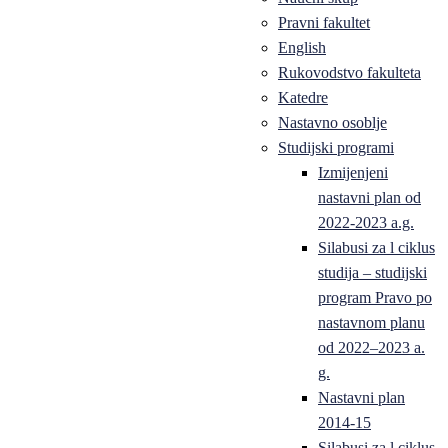
Pravni fakultet
English
Rukovodstvo fakulteta
Katedre
Nastavno osoblje
Studijski programi
Izmijenjeni
nastavni plan od
2022-2023 a.g.
Silabusi za l ciklus
studija – studijski
program Pravo po
nastavnom planu
od 2022–2023 a.
g.
Nastavni plan
2014-15
Silabusi za l ciklus