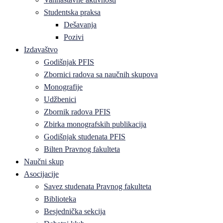
Studentska praksa
Dešavanja
Pozivi
Izdavaštvo
Godišnjak PFIS
Zbornici radova sa naučnih skupova
Monografije
Udžbenici
Zbornik radova PFIS
Zbirka monografskih publikacija
Godišnjak studenata PFIS
Bilten Pravnog fakulteta
Naučni skup
Asocijacije
Savez studenata Pravnog fakulteta
Biblioteka
Besjednička sekcija