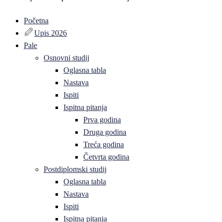
Početna
Upis 2026
Pale
Osnovni studij
Oglasna tabla
Nastava
Ispiti
Ispitna pitanja
Prva godina
Druga godina
Treća godina
Četvrta godina
Postdiplomski studij
Oglasna tabla
Nastava
Ispiti
Ispitna pitanja