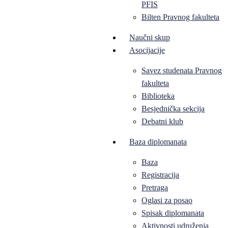
PFIS
Bilten Pravnog fakulteta
Naučni skup
Asocijacije
Savez studenata Pravnog
fakulteta
Biblioteka
Besjednička sekcija
Debatni klub
Baza diplomanata
Baza
Registracija
Pretraga
Oglasi za posao
Spisak diplomanata
Aktivnosti udruženja