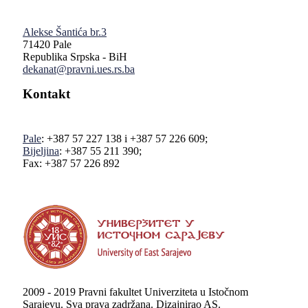
Alekse Šantića br.3
71420 Pale
Republika Srpska - BiH
dekanat@pravni.ues.rs.ba
Kontakt
Pale
: +387 57 227 138 i +387 57 226 609;
Bijeljina
: +387 55 211 390;
Fax: +387 57 226 892
2009 - 2019 Pravni fakultet Univerziteta u Istočnom
Sarajevu. Sva prava zadržana. Dizajnirao AS.