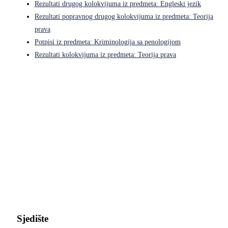
Rezultati drugog kolokvijuma iz predmeta: Engleski jezik
Rezultati popravnog drugog kolokvijuma iz predmeta: Teorija
prava
Potpisi iz predmeta: Kriminologija sa penologijom
Rezultati kolokvijuma iz predmeta: Teorija prava
Pravni fakultet Univerziteta u Istočnom Sarajevu
Sjedište