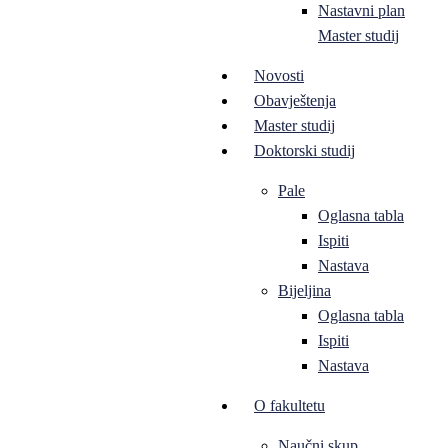
Nastavni plan
Master studij
Novosti
Obavještenja
Master studij
Doktorski studij
Pale
Oglasna tabla
Ispiti
Nastava
Bijeljina
Oglasna tabla
Ispiti
Nastava
O fakultetu
Naučni skup