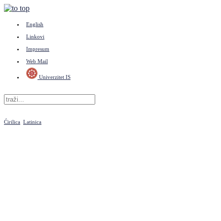
English
Linkovi
Impresum
Web Mail
Univerzitet IS
Ćirilica
Latinica