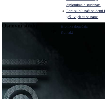
diplomiranih studenata
I oni su bili naši studenti i
još uvijek su sa nama
Osnovni studij
Hronika događaja
Pale
Kontakt