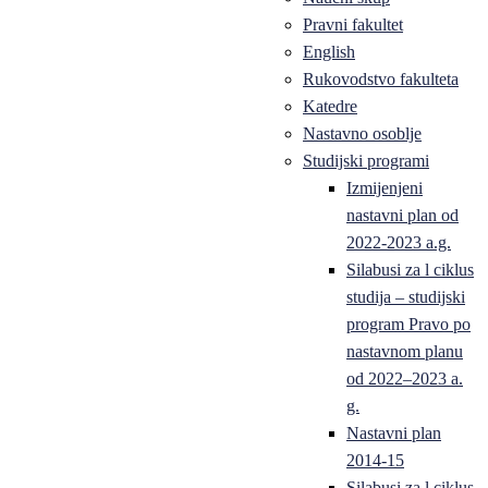
Pravni fakultet
English
Rukovodstvo fakulteta
Katedre
Nastavno osoblje
Studijski programi
Izmijenjeni
nastavni plan od
2022-2023 a.g.
Silabusi za l ciklus
studija – studijski
program Pravo po
nastavnom planu
od 2022–2023 a.
g.
Nastavni plan
2014-15
Silabusi za l ciklus