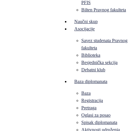
PFIS
Bilten Pravnog fakulteta
Naučni skup
Asocijacije
Savez studenata Pravnog
fakulteta
Biblioteka
Besjednička sekcija
Debatni klub
Baza diplomanata
Baza
Registracija
Pretraga
Oglasi za posao
Spisak diplomanata
Aktivnosti udruženja