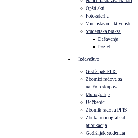
Naučno-istraživački rad
Opšti akti
Fotogalerija
Vannastavne aktivnosti
Studentska praksa
Dešavanja
Pozivi
Izdavaštvo
Godišnjak PFIS
Zbornici radova sa
naučnih skupova
Monografije
Udžbenici
Zbornik radova PFIS
Zbirka monografskih
publikacija
Godišnjak studenata