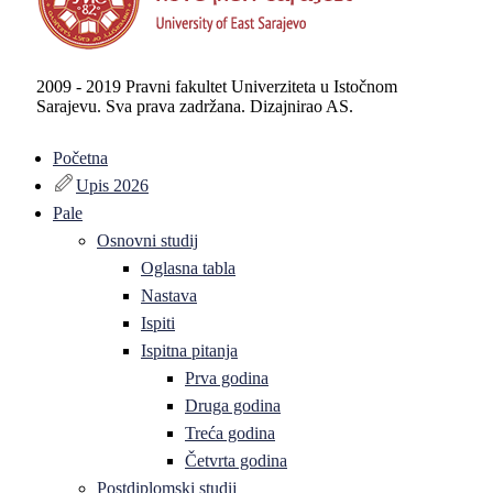
2009 - 2019 Pravni fakultet Univerziteta u Istočnom
Sarajevu. Sva prava zadržana. Dizajnirao AS.
Početna
Upis 2026
Pale
Osnovni studij
Oglasna tabla
Nastava
Ispiti
Ispitna pitanja
Prva godina
Druga godina
Treća godina
Četvrta godina
Postdiplomski studij