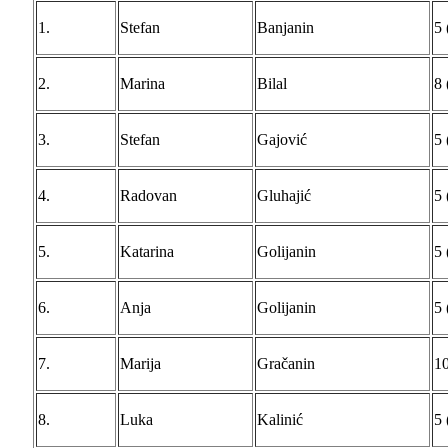
1.
Stefan
Banjanin
5 
2.
Marina
Bilal
8 
3.
Stefan
Gajović
5 
4.
Radovan
Gluhajić
5 
5.
Katarina
Golijanin
5 
6.
Anja
Golijanin
5 
7.
Marija
Gračanin
10
8.
Luka
Kalinić
5 