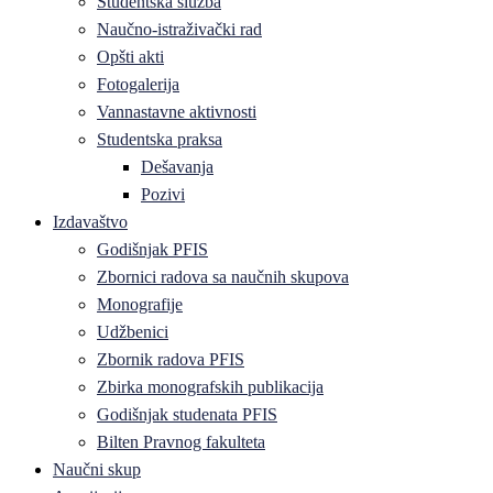
Studentska služba
Naučno-istraživački rad
Opšti akti
Fotogalerija
Vannastavne aktivnosti
Studentska praksa
Dešavanja
Pozivi
Izdavaštvo
Godišnjak PFIS
Zbornici radova sa naučnih skupova
Monografije
Udžbenici
Zbornik radova PFIS
Zbirka monografskih publikacija
Godišnjak studenata PFIS
Bilten Pravnog fakulteta
Naučni skup