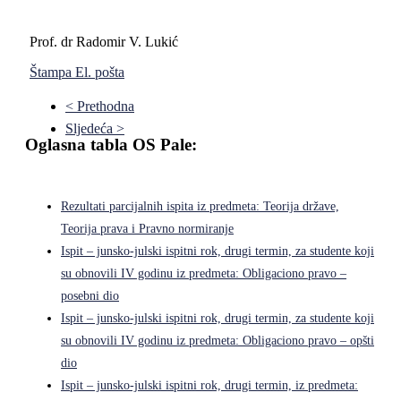
Prof. dr Radomir V. Lukić
Štampa
El. pošta
< Prethodna
Sljedeća >
Oglasna tabla OS Pale:
Rezultati parcijalnih ispita iz predmeta: Teorija države,
Teorija prava i Pravno normiranje
Ispit – junsko-julski ispitni rok, drugi termin, za studente koji
su obnovili IV godinu iz predmeta: Obligaciono pravo –
posebni dio
Ispit – junsko-julski ispitni rok, drugi termin, za studente koji
su obnovili IV godinu iz predmeta: Obligaciono pravo – opšti
dio
Ispit – junsko-julski ispitni rok, drugi termin, iz predmeta: