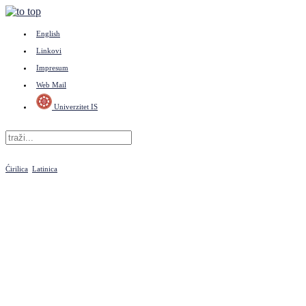
English
Linkovi
Impresum
Web Mail
Univerzitet IS
Ćirilica
Latinica