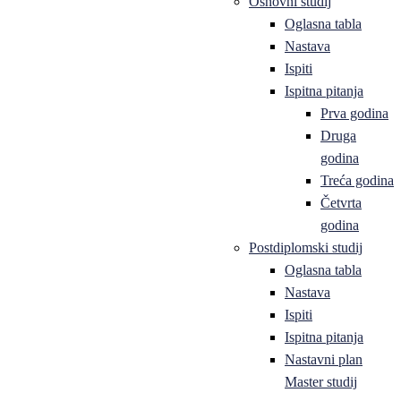
Osnovni studij
Oglasna tabla
Nastava
Ispiti
Ispitna pitanja
Prva godina
Druga
godina
Treća godina
Četvrta
godina
Postdiplomski studij
Oglasna tabla
Nastava
Ispiti
Ispitna pitanja
Nastavni plan
Master studij