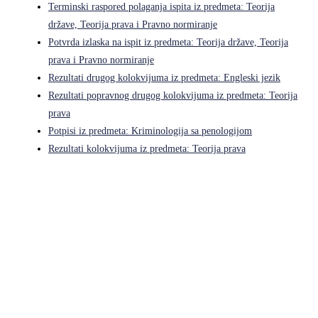
Terminski raspored polaganja ispita iz predmeta: Teorija
države, Teorija prava i Pravno normiranje
Potvrda izlaska na ispit iz predmeta: Teorija države, Teorija
prava i Pravno normiranje
Rezultati drugog kolokvijuma iz predmeta: Engleski jezik
Rezultati popravnog drugog kolokvijuma iz predmeta: Teorija
prava
Potpisi iz predmeta: Kriminologija sa penologijom
Rezultati kolokvijuma iz predmeta: Teorija prava
Pravni fakultet Univerziteta u Istočnom Sarajevu