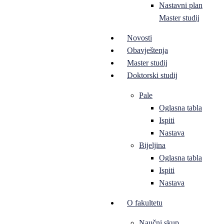
Nastavni plan
Master studij
Novosti
Obavještenja
Master studij
Doktorski studij
Pale
Oglasna tabla
Ispiti
Nastava
Bijeljina
Oglasna tabla
Ispiti
Nastava
O fakultetu
Naučni skup