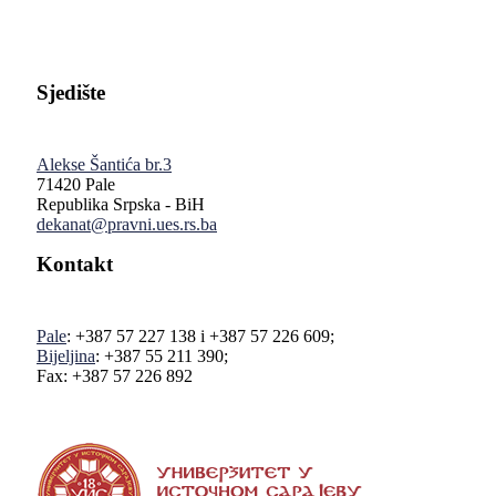
Sjedište
Alekse Šantića br.3
71420 Pale
Republika Srpska - BiH
dekanat@pravni.ues.rs.ba
Kontakt
Pale
: +387 57 227 138 i +387 57 226 609;
Bijeljina
: +387 55 211 390;
Fax: +387 57 226 892