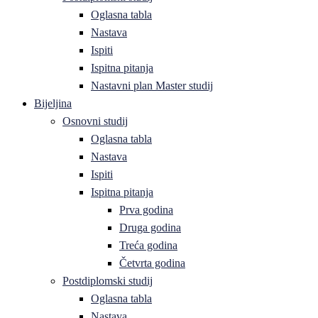
Oglasna tabla
Nastava
Ispiti
Ispitna pitanja
Nastavni plan Master studij
Bijeljina
Osnovni studij
Oglasna tabla
Nastava
Ispiti
Ispitna pitanja
Prva godina
Druga godina
Treća godina
Četvrta godina
Postdiplomski studij
Oglasna tabla
Nastava