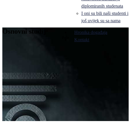
diplomiranih studenata
I oni su bili naši studenti i
još uvijek su sa nama
Osnovni studij
Hronika događaja
Pale
Kontakt