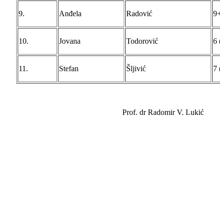
9.
Anđela
Radović
9+
10.
Jovana
Todorović
6 
11.
Stefan
Šljivić
7 
Prof. dr Radomir V. Lukić