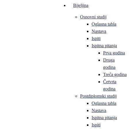
Bijeljina
Osnovni studij
Oglasna tabla
Nastava
Ispiti
Ispitna pitanja
Prva godina
Druga
godina
Treća godina
Četvrta
godina
Postdiplomski studij
Oglasna tabla
Nastava
Ispitna pitanja
Ispiti