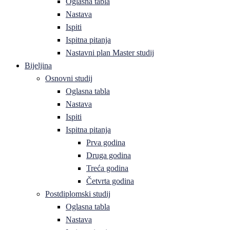
Oglasna tabla
Nastava
Ispiti
Ispitna pitanja
Nastavni plan Master studij
Bijeljina
Osnovni studij
Oglasna tabla
Nastava
Ispiti
Ispitna pitanja
Prva godina
Druga godina
Treća godina
Četvrta godina
Postdiplomski studij
Oglasna tabla
Nastava