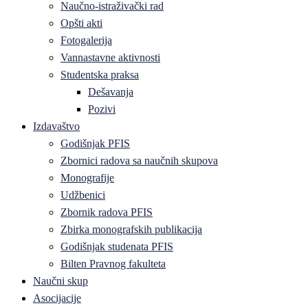
Naučno-istraživački rad
Opšti akti
Fotogalerija
Vannastavne aktivnosti
Studentska praksa
Dešavanja
Pozivi
Izdavaštvo
Godišnjak PFIS
Zbornici radova sa naučnih skupova
Monografije
Udžbenici
Zbornik radova PFIS
Zbirka monografskih publikacija
Godišnjak studenata PFIS
Bilten Pravnog fakulteta
Naučni skup
Asocijacije