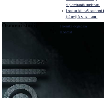
diplomiranih studenata
I oni su bili naši studenti i
još uvijek su sa nama
Osnovni studij
Hronika događaja
Pale
Kontakt