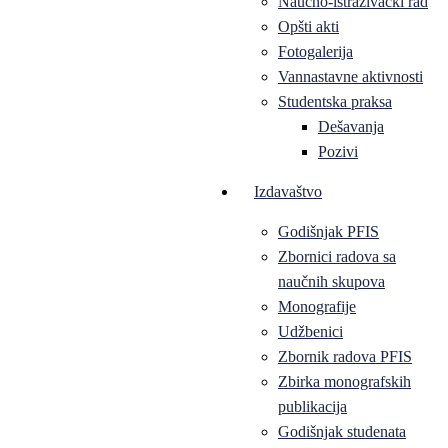
Naučno-istraživački rad
Opšti akti
Fotogalerija
Vannastavne aktivnosti
Studentska praksa
Dešavanja
Pozivi
Izdavaštvo
Godišnjak PFIS
Zbornici radova sa
naučnih skupova
Monografije
Udžbenici
Zbornik radova PFIS
Zbirka monografskih
publikacija
Godišnjak studenata