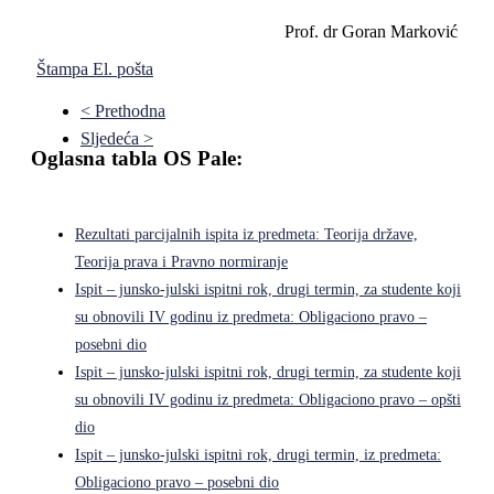
Prof. dr Goran Marković
Štampa
El. pošta
< Prethodna
Sljedeća >
Oglasna tabla OS Pale:
Rezultati parcijalnih ispita iz predmeta: Teorija države,
Teorija prava i Pravno normiranje
Ispit – junsko-julski ispitni rok, drugi termin, za studente koji
su obnovili IV godinu iz predmeta: Obligaciono pravo –
posebni dio
Ispit – junsko-julski ispitni rok, drugi termin, za studente koji
su obnovili IV godinu iz predmeta: Obligaciono pravo – opšti
dio
Ispit – junsko-julski ispitni rok, drugi termin, iz predmeta:
Obligaciono pravo – posebni dio