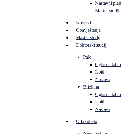
Nastavni plan
Master studij
Novosti
Obavještenja
Master studij
Doktorski studij
Pale
Oglasna tabla
Ispiti
Nastava
Bijeljina
Oglasna tabla
Ispiti
Nastava
O fakultetu
Naučni skup