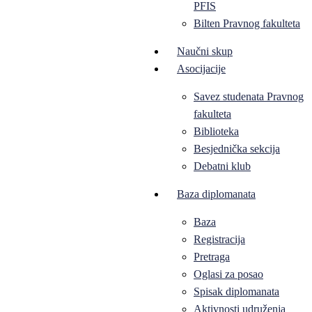
PFIS
Bilten Pravnog fakulteta
Naučni skup
Asocijacije
Savez studenata Pravnog
fakulteta
Biblioteka
Besjednička sekcija
Debatni klub
Baza diplomanata
Baza
Registracija
Pretraga
Oglasi za posao
Spisak diplomanata
Aktivnosti udruženja