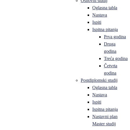
Osnovni studij
Oglasna tabla
Nastava
Ispiti
Ispitna pitanja
Prva godina
Druga
godina
Treća godina
Četvrta
godina
Postdiplomski studij
Oglasna tabla
Nastava
Ispiti
Ispitna pitanja
Nastavni plan
Master studij