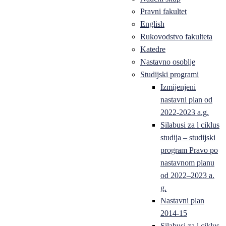
Pravni fakultet
English
Rukovodstvo fakulteta
Katedre
Nastavno osoblje
Studijski programi
Izmijenjeni
nastavni plan od
2022-2023 a.g.
Silabusi za l ciklus
studija – studijski
program Pravo po
nastavnom planu
od 2022–2023 a.
g.
Nastavni plan
2014-15
Silabusi za l ciklus