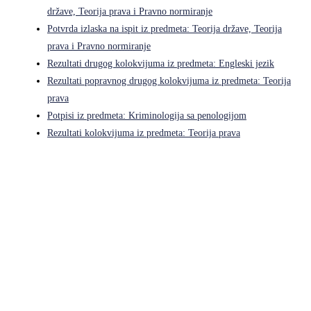
države, Teorija prava i Pravno normiranje
Potvrda izlaska na ispit iz predmeta: Teorija države, Teorija
prava i Pravno normiranje
Rezultati drugog kolokvijuma iz predmeta: Engleski jezik
Rezultati popravnog drugog kolokvijuma iz predmeta: Teorija
prava
Potpisi iz predmeta: Kriminologija sa penologijom
Rezultati kolokvijuma iz predmeta: Teorija prava
Pravni fakultet Univerziteta u Istočnom Sarajevu