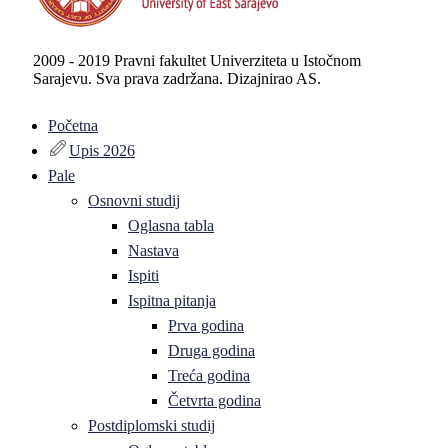
2009 - 2019 Pravni fakultet Univerziteta u Istočnom
Sarajevu. Sva prava zadržana. Dizajnirao AS.
Početna
Upis 2026
Pale
Osnovni studij
Oglasna tabla
Nastava
Ispiti
Ispitna pitanja
Prva godina
Druga godina
Treća godina
Četvrta godina
Postdiplomski studij