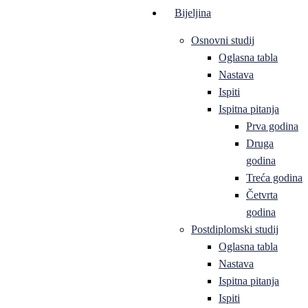
Bijeljina
Osnovni studij
Oglasna tabla
Nastava
Ispiti
Ispitna pitanja
Prva godina
Druga
godina
Treća godina
Četvrta
godina
Postdiplomski studij
Oglasna tabla
Nastava
Ispitna pitanja
Ispiti