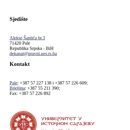
Sjedište
Alekse Šantića br.3
71420 Pale
Republika Srpska - BiH
dekanat@pravni.ues.rs.ba
Kontakt
Pale
: +387 57 227 138 i +387 57 226 609;
Bijeljina
: +387 55 211 390;
Fax: +387 57 226 892