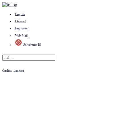
English
Linkovi
Impresum
Web Mail
Univerzitet IS
Ćirilica
Latinica