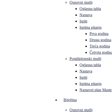
Osnovni studij
Oglasna tabla
Nastava
Ispiti
Ispitna pitanja
Prva godina
Druga godina
Treća godina
Četvrta godin
Postdiplomski studij
Oglasna tabla
Nastava
Ispiti
Ispitna pitanja
Nastavni plan Master
Bijeljina
Osnovni studij