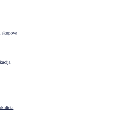
h skupova
kacija
akulteta