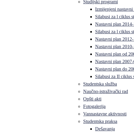
Studijski programi
Izmijenjeni nastavni
Silabusi za l ciklus
Nastavni plan 2014
Silabusi za l ciklus
Nastavni plan 2012
Nastavni plan 2010-
Nastavni plan od 20
Nastavni plan 2007-
Nastavni plan do 20
Silabusi za II ciklus
Studentska služba
Naučno-istraživački rad
Opšti akti
Fotogalerija
Vannastavne aktivnosti
Studentska praksa
Dešavanja