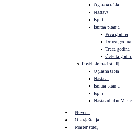
Oglasna tabla
Nastava
Ispiti
Ispitna pitanja
Prva godina
Druga godina
Treća godina
Četvrta godin
Postdiplomski studij
Oglasna tabla
Nastava
Ispitna pitanja
Ispiti
Nastavni plan Master
Novosti
Obavještenja
Master studij