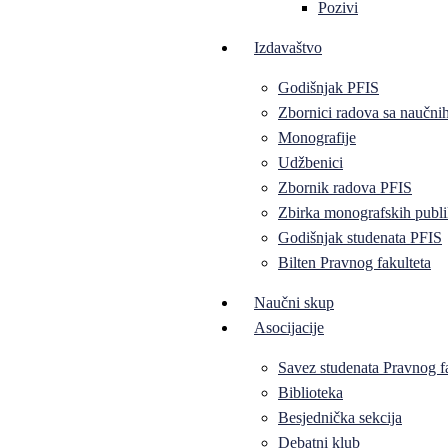
Pozivi
Izdavaštvo
Godišnjak PFIS
Zbornici radova sa naučni
Monografije
Udžbenici
Zbornik radova PFIS
Zbirka monografskih publi
Godišnjak studenata PFIS
Bilten Pravnog fakulteta
Naučni skup
Asocijacije
Savez studenata Pravnog f
Biblioteka
Besjednička sekcija
Debatni klub