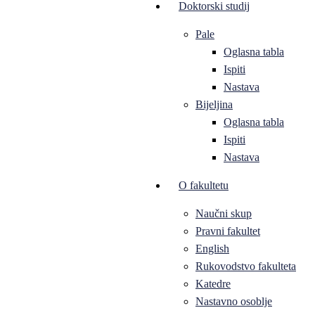
Doktorski studij
Pale
Oglasna tabla
Ispiti
Nastava
Bijeljina
Oglasna tabla
Ispiti
Nastava
O fakultetu
Naučni skup
Pravni fakultet
English
Rukovodstvo fakulteta
Katedre
Nastavno osoblje