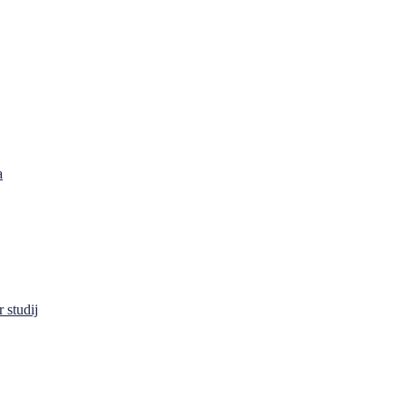
a
 studij