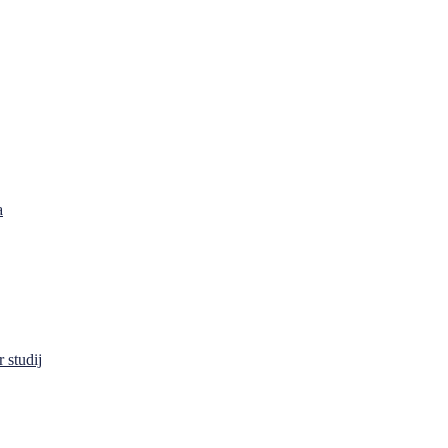
a
 studij