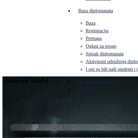
Baza diplomanata
Baza
Registracija
Pretraga
Oglasi za posao
Spisak diplomanata
Aktivnosti udruženja diplo
I oni su bili naši studenti 
Osnovni studij
Hronika događaja
Kontakt