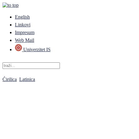
English
Linkovi
Impresum
Web Mail
Univerzitet IS
Ćirilica
Latinica