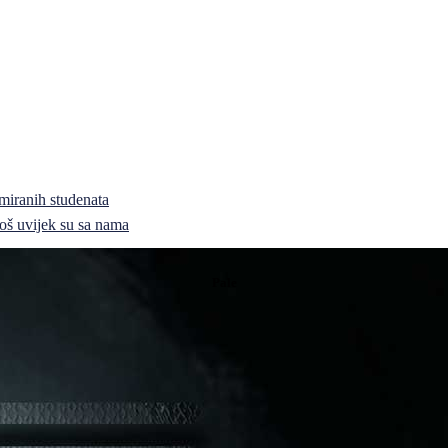
miranih studenata
i još uvijek su sa nama
Pale