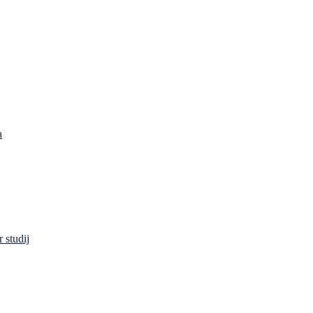
a
 studij