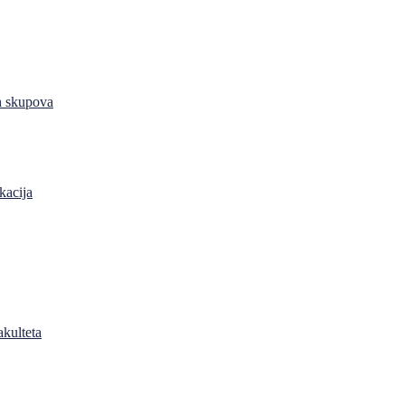
h skupova
kacija
akulteta