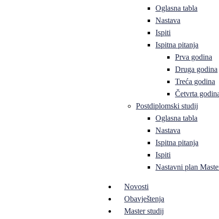
Oglasna tabla
Nastava
Ispiti
Ispitna pitanja
Prva godina
Druga godina
Treća godina
Četvrta godin
Postdiplomski studij
Oglasna tabla
Nastava
Ispitna pitanja
Ispiti
Nastavni plan Master
Novosti
Obavještenja
Master studij