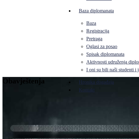
Baza diplomanata
Baza
Registracija
Pretraga
Oglasi za posao
Spisak diplomanata
Aktivnosti udruženja diplo
I oni su bili naši studenti 
Obavještenja
Hronika događaja
Kontakt