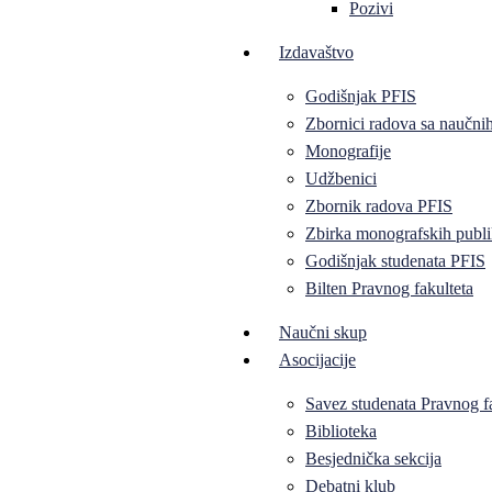
Pozivi
Izdavaštvo
Godišnjak PFIS
Zbornici radova sa naučni
Monografije
Udžbenici
Zbornik radova PFIS
Zbirka monografskih publi
Godišnjak studenata PFIS
Bilten Pravnog fakulteta
Naučni skup
Asocijacije
Savez studenata Pravnog f
Biblioteka
Besjednička sekcija
Debatni klub