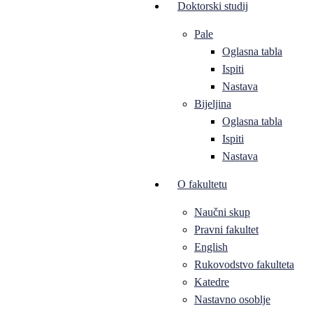
Doktorski studij
Pale
Oglasna tabla
Ispiti
Nastava
Bijeljina
Oglasna tabla
Ispiti
Nastava
O fakultetu
Naučni skup
Pravni fakultet
English
Rukovodstvo fakulteta
Katedre
Nastavno osoblje