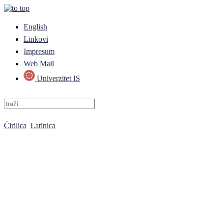
English
Linkovi
Impresum
Web Mail
Univerzitet IS
Ćirilica
Latinica