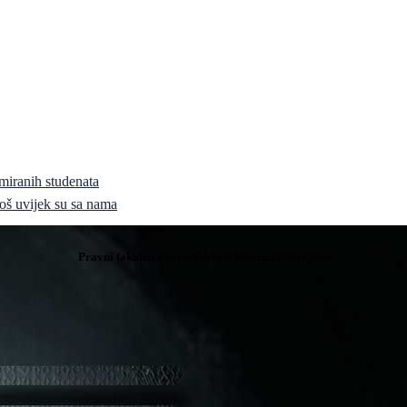
miranih studenata
i još uvijek su sa nama
Pravni fakultet Univerziteta u Istočnom Sarajevu