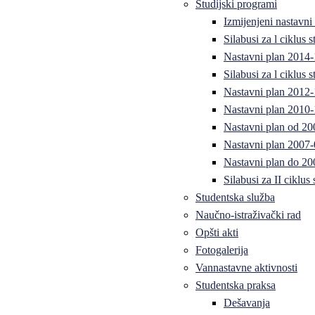
Studijski programi
Izmijenjeni nastavni
Silabusi za l ciklus
Nastavni plan 2014
Silabusi za l ciklus
Nastavni plan 2012
Nastavni plan 2010-
Nastavni plan od 20
Nastavni plan 2007-
Nastavni plan do 20
Silabusi za II ciklus
Studentska služba
Naučno-istraživački rad
Opšti akti
Fotogalerija
Vannastavne aktivnosti
Studentska praksa
Dešavanja