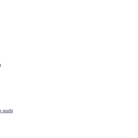
a
 studij