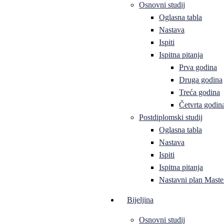
Osnovni studij
Oglasna tabla
Nastava
Ispiti
Ispitna pitanja
Prva godina
Druga godina
Treća godina
Četvrta godin
Postdiplomski studij
Oglasna tabla
Nastava
Ispiti
Ispitna pitanja
Nastavni plan Master
Bijeljina
Osnovni studij