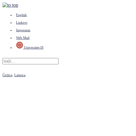
English
Linkovi
Impresum
Web Mail
Univerzitet IS
Ćirilica
Latinica