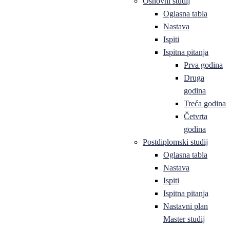
Osnovni studij
Oglasna tabla
Nastava
Ispiti
Ispitna pitanja
Prva godina
Druga
godina
Treća godina
Četvrta
godina
Postdiplomski studij
Oglasna tabla
Nastava
Ispiti
Ispitna pitanja
Nastavni plan
Master studij