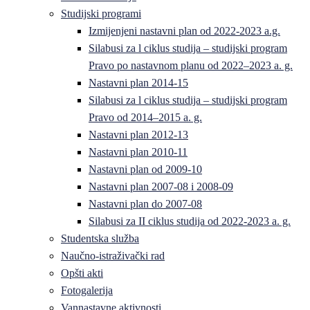
Studijski programi
Izmijenjeni nastavni plan od 2022-2023 a.g.
Silabusi za l ciklus studija – studijski program
Pravo po nastavnom planu od 2022–2023 a. g.
Nastavni plan 2014-15
Silabusi za l ciklus studija – studijski program
Pravo od 2014–2015 a. g.
Nastavni plan 2012-13
Nastavni plan 2010-11
Nastavni plan od 2009-10
Nastavni plan 2007-08 i 2008-09
Nastavni plan do 2007-08
Silabusi za II ciklus studija od 2022-2023 a. g.
Studentska služba
Naučno-istraživački rad
Opšti akti
Fotogalerija
Vannastavne aktivnosti