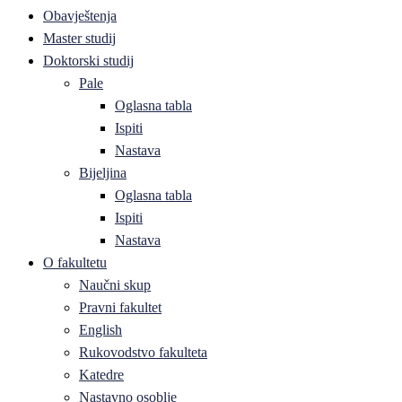
Obavještenja
Master studij
Doktorski studij
Pale
Oglasna tabla
Ispiti
Nastava
Bijeljina
Oglasna tabla
Ispiti
Nastava
O fakultetu
Naučni skup
Pravni fakultet
English
Rukovodstvo fakulteta
Katedre
Nastavno osoblje