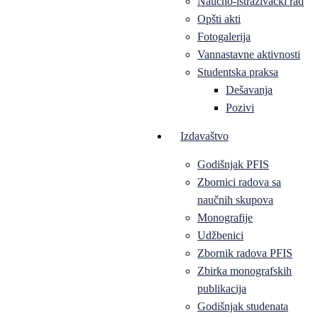
Naučno-istraživački rad
Opšti akti
Fotogalerija
Vannastavne aktivnosti
Studentska praksa
Dešavanja
Pozivi
Izdavaštvo
Godišnjak PFIS
Zbornici radova sa
naučnih skupova
Monografije
Udžbenici
Zbornik radova PFIS
Zbirka monografskih
publikacija
Godišnjak studenata