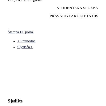
STUDENTSKA SLUŽBA
PRAVNOG FAKULTETA UIS
Štampa
El. pošta
< Prethodna
Sljedeća >
Pravni fakultet Univerziteta u Istočnom Sarajevu
Sjedište