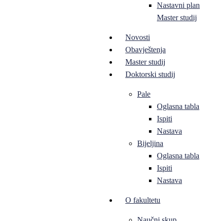
Nastavni plan
Master studij
Novosti
Obavještenja
Master studij
Doktorski studij
Pale
Oglasna tabla
Ispiti
Nastava
Bijeljina
Oglasna tabla
Ispiti
Nastava
O fakultetu
Naučni skup