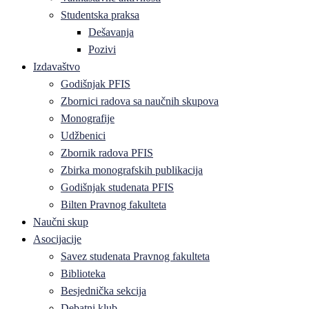
Studentska praksa
Dešavanja
Pozivi
Izdavaštvo
Godišnjak PFIS
Zbornici radova sa naučnih skupova
Monografije
Udžbenici
Zbornik radova PFIS
Zbirka monografskih publikacija
Godišnjak studenata PFIS
Bilten Pravnog fakulteta
Naučni skup
Asocijacije
Savez studenata Pravnog fakulteta
Biblioteka
Besjednička sekcija
Debatni klub