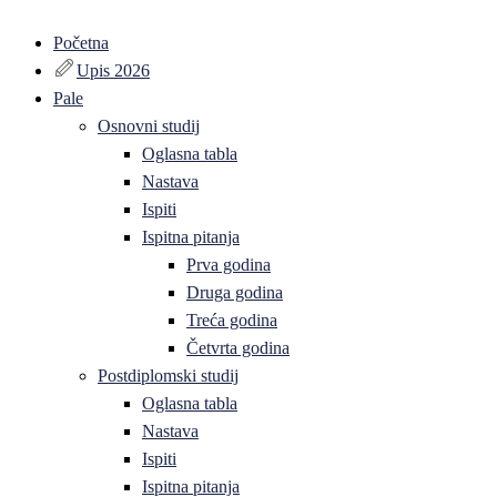
Početna
Upis 2026
Pale
Osnovni studij
Oglasna tabla
Nastava
Ispiti
Ispitna pitanja
Prva godina
Druga godina
Treća godina
Četvrta godina
Postdiplomski studij
Oglasna tabla
Nastava
Ispiti
Ispitna pitanja