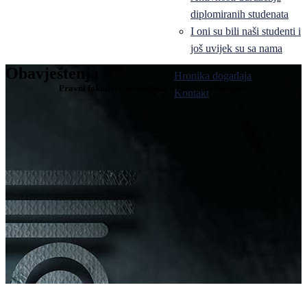
diplomiranih studenata
I oni su bili naši studenti i
još uvijek su sa nama
Obavještenja
Hronika događaja
Pravni fakultet Univerziteta u Istočnom Sarajevu
Kontakt