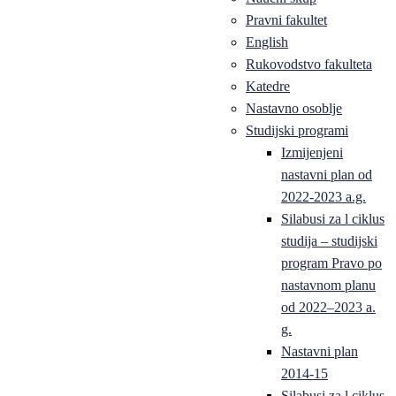
Pravni fakultet
English
Rukovodstvo fakulteta
Katedre
Nastavno osoblje
Studijski programi
Izmijenjeni
nastavni plan od
2022-2023 a.g.
Silabusi za l ciklus
studija – studijski
program Pravo po
nastavnom planu
od 2022–2023 a.
g.
Nastavni plan
2014-15
Silabusi za l ciklus