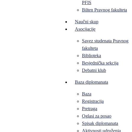
PFIS
Bilten Pravnog fakulteta
Naučni skup
Asocijacije
Savez studenata Pravnog
fakulteta
Biblioteka
Besjednička sekcija
Debatni klub
Baza diplomanata
Baza
Registracija
Pretraga
Oglasi za posao
Spisak diplomanata
Aktivnosti udruženja