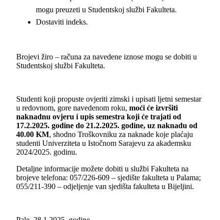
mogu preuzeti u Studentskoj službi Fakulteta.
Dostaviti indeks.
Brojevi žiro – računa za navedene iznose mogu se dobiti u
Studentskoj službi Fakulteta.
Studenti koji propuste ovjeriti zimski i upisati ljetni semestar
u redovnom, gore navedenom roku,
moći će izvršiti
naknadnu ovjeru i upis semestra
koji će trajati od
17.2.2025. godine do 21.2.2025. godine, uz naknadu od
40.00 KM
, shodno Troškovniku za naknade koje plaćaju
studenti Univerziteta u Istočnom Sarajevu za akademsku
2024/2025. godinu.
Detaljne informacije možete dobiti u službi Fakulteta na
brojeve telefona: 057/226-609 – sjedište fakulteta u Palama;
055/211-390 – odjeljenje van sjedišta fakulteta u Bijeljini.
Pale, 28.1.2025. godine