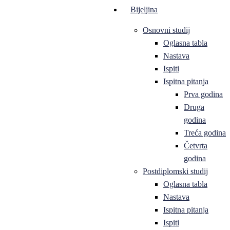
Bijeljina
Osnovni studij
Oglasna tabla
Nastava
Ispiti
Ispitna pitanja
Prva godina
Druga
godina
Treća godina
Četvrta
godina
Postdiplomski studij
Oglasna tabla
Nastava
Ispitna pitanja
Ispiti