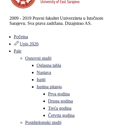
2009 - 2019 Pravni fakultet Univerziteta u Istočnom
Sarajevu. Sva prava zadržana. Dizajnirao AS.
Početna
Upis 2026
Pale
Osnovni studij
Oglasna tabla
Nastava
Ispiti
Ispitna pitanja
Prva godina
Druga godina
Treća godina
Četvrta godina
Postdiplomski studij