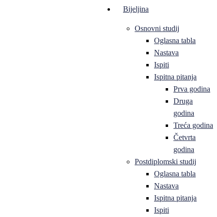
Bijeljina
Osnovni studij
Oglasna tabla
Nastava
Ispiti
Ispitna pitanja
Prva godina
Druga
godina
Treća godina
Četvrta
godina
Postdiplomski studij
Oglasna tabla
Nastava
Ispitna pitanja
Ispiti