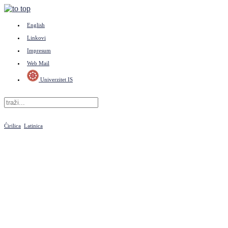
English
Linkovi
Impresum
Web Mail
Univerzitet IS
Ćirilica
Latinica