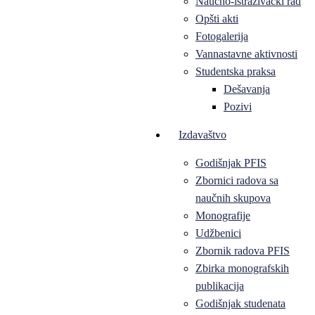
Naučno-istraživački rad
Opšti akti
Fotogalerija
Vannastavne aktivnosti
Studentska praksa
Dešavanja
Pozivi
Izdavaštvo
Godišnjak PFIS
Zbornici radova sa
naučnih skupova
Monografije
Udžbenici
Zbornik radova PFIS
Zbirka monografskih
publikacija
Godišnjak studenata