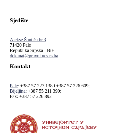
Sjedište
Alekse Šantića br.3
71420 Pale
Republika Srpska - BiH
dekanat@pravni.ues.rs.ba
Kontakt
Pale
: +387 57 227 138 i +387 57 226 609;
Bijeljina
: +387 55 211 390;
Fax: +387 57 226 892