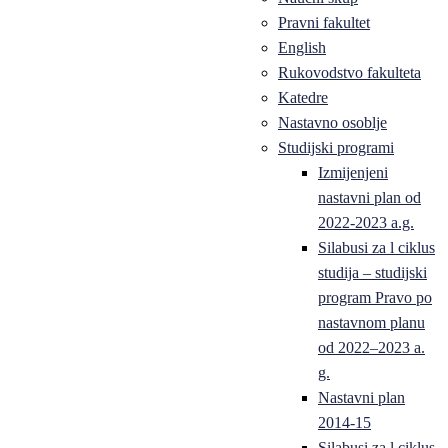
Pravni fakultet
English
Rukovodstvo fakulteta
Katedre
Nastavno osoblje
Studijski programi
Izmijenjeni
nastavni plan od
2022-2023 a.g.
Silabusi za l ciklus
studija – studijski
program Pravo po
nastavnom planu
od 2022–2023 a.
g.
Nastavni plan
2014-15
Silabusi za l ciklus