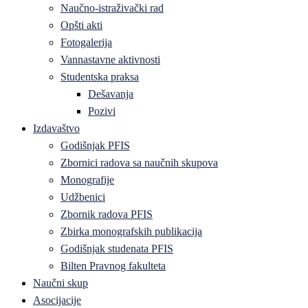
Naučno-istraživački rad
Opšti akti
Fotogalerija
Vannastavne aktivnosti
Studentska praksa
Dešavanja
Pozivi
Izdavaštvo
Godišnjak PFIS
Zbornici radova sa naučnih skupova
Monografije
Udžbenici
Zbornik radova PFIS
Zbirka monografskih publikacija
Godišnjak studenata PFIS
Bilten Pravnog fakulteta
Naučni skup
Asocijacije