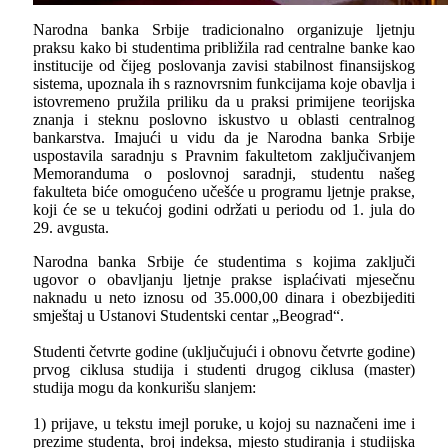
Narodna banka Srbije tradicionalno organizuje ljetnju
praksu kako bi studentima približila rad centralne banke kao
institucije od čijeg poslovanja zavisi stabilnost finansijskog
sistema, upoznala ih s raznovrsnim funkcijama koje obavlja i
istovremeno pružila priliku da u praksi primijene teorijska
znanja i steknu poslovno iskustvo u oblasti centralnog
bankarstva. Imajući u vidu da je Narodna banka Srbije
uspostavila saradnju s Pravnim fakultetom zaključivanjem
Memoranduma o poslovnoj saradnji, studentu našeg
fakulteta biće omogućeno učešće u programu ljetnje prakse,
koji će se u tekućoj godini održati u periodu od 1. jula do
29. avgusta.
Narodna banka Srbije će studentima s kojima zaključi
ugovor o obavljanju ljetnje prakse isplaćivati mjesečnu
naknadu u neto iznosu od 35.000,00 dinara i obezbijediti
smještaj u Ustanovi Studentski centar „Beograd“.
Studenti četvrte godine (uključujući i obnovu četvrte godine)
prvog ciklusa studija i studenti drugog ciklusa (master)
studija mogu da konkurišu slanjem:
1) prijave, u tekstu imejl poruke, u kojoj su naznačeni ime i
prezime studenta, broj indeksa, mjesto studiranja i studijska