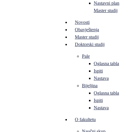
Nastavni plan
Master studij
Novosti
Obavještenja
Master studij
Doktorski studij
Pale
Oglasna tabla
Ispiti
Nastava
Bijeljina
Oglasna tabla
Ispiti
Nastava
O fakultetu
Naučni skup