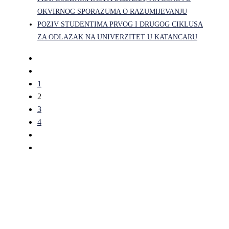
OKVIRNOG SPORAZUMA O RAZUMIJEVANJU
POZIV STUDENTIMA PRVOG I DRUGOG CIKLUSA
ZA ODLAZAK NA UNIVERZITET U KATANCARU
1
2
3
4
Pravni fakultet Univerziteta u Istočnom Sarajevu