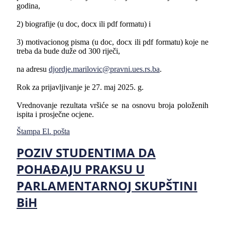
godina,
2) biografije (u
doc, docx
ili
pdf
formatu) i
3) motivacionog pisma (u
doc, docx
ili
pdf
formatu) koje ne
treba da bude duže od 300 riječi,
na adresu
djordje.marilovic@pravni.ues.rs.ba
.
Rok za prijavljivanje je 27. maj 2025. g.
Vrednovanje rezultata vršiće se na osnovu broja položenih
ispita i prosječne ocjene.
Štampa
El. pošta
POZIV STUDENTIMA DA
POHAĐAJU PRAKSU U
PARLAMENTARNOJ SKUPŠTINI
BiH