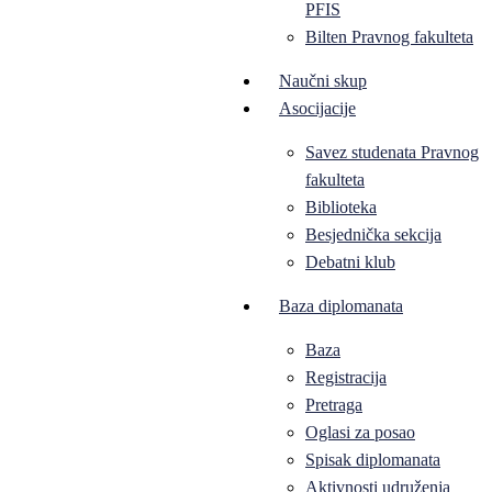
PFIS
Bilten Pravnog fakulteta
Naučni skup
Asocijacije
Savez studenata Pravnog
fakulteta
Biblioteka
Besjednička sekcija
Debatni klub
Baza diplomanata
Baza
Registracija
Pretraga
Oglasi za posao
Spisak diplomanata
Aktivnosti udruženja