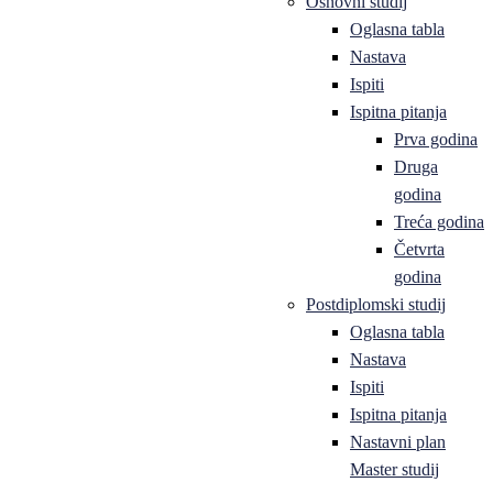
Osnovni studij
Oglasna tabla
Nastava
Ispiti
Ispitna pitanja
Prva godina
Druga
godina
Treća godina
Četvrta
godina
Postdiplomski studij
Oglasna tabla
Nastava
Ispiti
Ispitna pitanja
Nastavni plan
Master studij