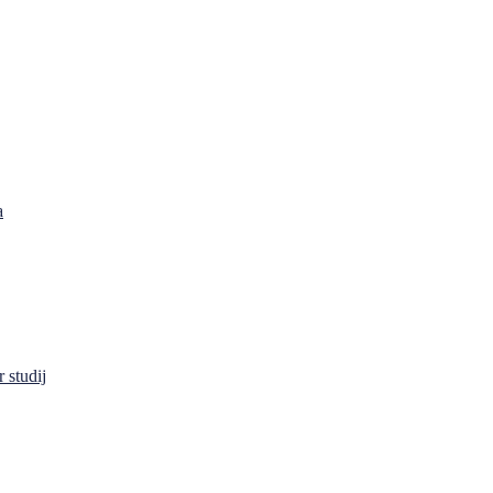
a
 studij