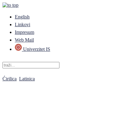
English
Linkovi
Impresum
Web Mail
Univerzitet IS
Ćirilica
Latinica