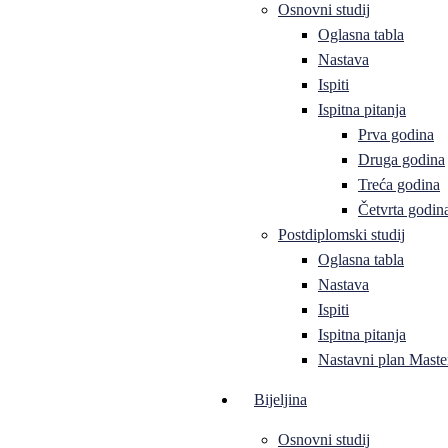
Osnovni studij
Oglasna tabla
Nastava
Ispiti
Ispitna pitanja
Prva godina
Druga godina
Treća godina
Četvrta godin
Postdiplomski studij
Oglasna tabla
Nastava
Ispiti
Ispitna pitanja
Nastavni plan Master
Bijeljina
Osnovni studij