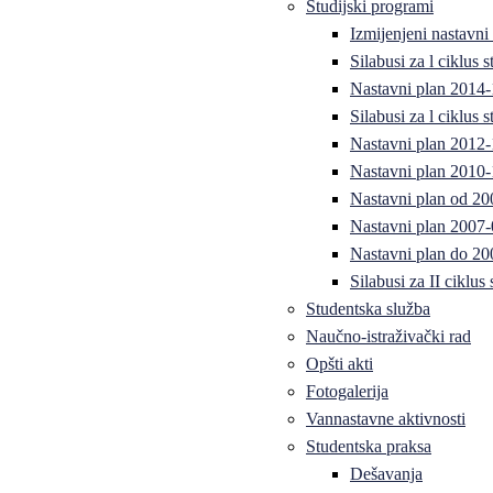
Studijski programi
Izmijenjeni nastavni
Silabusi za l ciklus
Nastavni plan 2014
Silabusi za l ciklus
Nastavni plan 2012
Nastavni plan 2010-
Nastavni plan od 20
Nastavni plan 2007-
Nastavni plan do 20
Silabusi za II ciklus
Studentska služba
Naučno-istraživački rad
Opšti akti
Fotogalerija
Vannastavne aktivnosti
Studentska praksa
Dešavanja