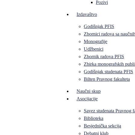
Pozivi
Izdavaštvo
Godišnjak PFIS
Zbornici radova sa naučni
Monografije
Udžbenici
Zbornik radova PFIS
Zbirka monografskih publi
Godišnjak studenata PFIS
Bilten Pravnog fakulteta
Naučni skup
Asocijacije
Savez studenata Pravnog f
Biblioteka
Besjednička sekcija
Debatni klub