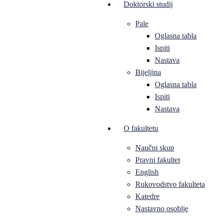
Doktorski studij
Pale
Oglasna tabla
Ispiti
Nastava
Bijeljina
Oglasna tabla
Ispiti
Nastava
O fakultetu
Naučni skup
Pravni fakultet
English
Rukovodstvo fakulteta
Katedre
Nastavno osoblje