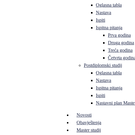
Oglasna tabla
Nastava
Ispiti
Ispitna pitanja
Prva godina
Druga godina
Treća godina
Četvrta godin
Postdiplomski studij
Oglasna tabla
Nastava
Ispitna pitanja
Ispiti
Nastavni plan Master
Novosti
Obavještenja
Master studij