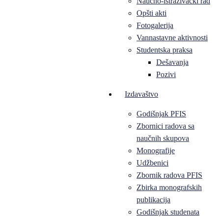
Naučno-istraživački rad
Opšti akti
Fotogalerija
Vannastavne aktivnosti
Studentska praksa
Dešavanja
Pozivi
Izdavaštvo
Godišnjak PFIS
Zbornici radova sa
naučnih skupova
Monografije
Udžbenici
Zbornik radova PFIS
Zbirka monografskih
publikacija
Godišnjak studenata