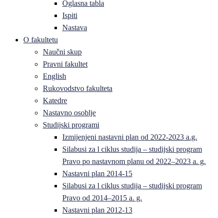
Oglasna tabla
Ispiti
Nastava
O fakultetu
Naučni skup
Pravni fakultet
English
Rukovodstvo fakulteta
Katedre
Nastavno osoblje
Studijski programi
Izmijenjeni nastavni plan od 2022-2023 a.g.
Silabusi za l ciklus studija – studijski program
Pravo po nastavnom planu od 2022–2023 a. g.
Nastavni plan 2014-15
Silabusi za l ciklus studija – studijski program
Pravo od 2014–2015 a. g.
Nastavni plan 2012-13