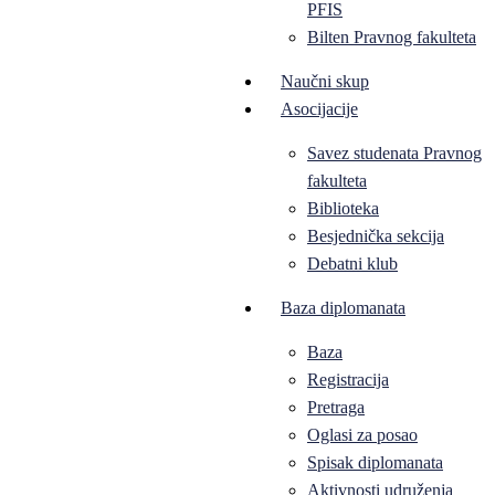
PFIS
Bilten Pravnog fakulteta
Naučni skup
Asocijacije
Savez studenata Pravnog
fakulteta
Biblioteka
Besjednička sekcija
Debatni klub
Baza diplomanata
Baza
Registracija
Pretraga
Oglasi za posao
Spisak diplomanata
Aktivnosti udruženja