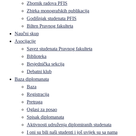
Zbornik radova PFIS
Zbirka monografskih publikacija
Godišnjak studenata PFIS
Bilten Pravnog fakulteta
Naučni skup
Asocijacije
Savez studenata Pravnog fakulteta
Biblioteka
Besjednička sekcija
Debatni klub
Baza diplomanata
Baza
Registracija
Pretraga
Oglasi za posao
Spisak diplomanata
Aktivnosti udruženja diplomiranih studenata
I oni su bili naši studenti i još uvijek su sa nama