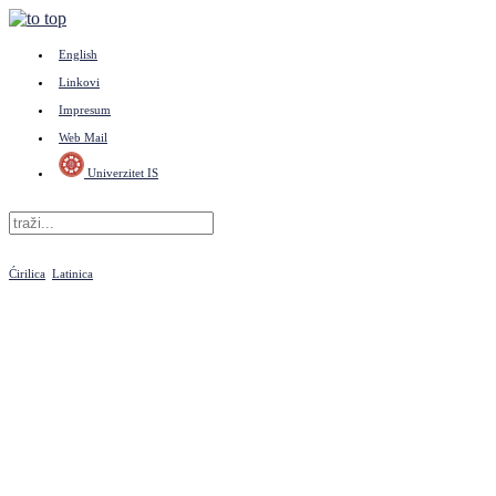
English
Linkovi
Impresum
Web Mail
Univerzitet IS
Ćirilica
Latinica