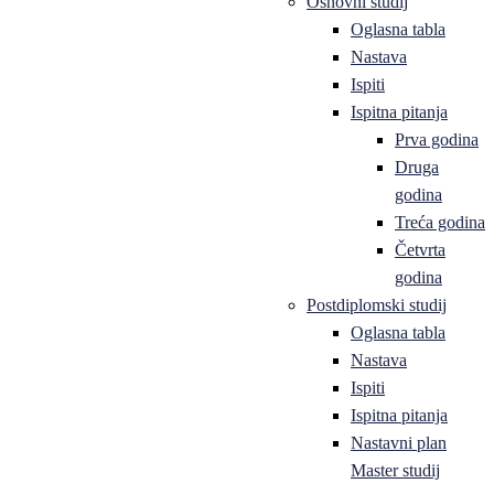
Osnovni studij
Oglasna tabla
Nastava
Ispiti
Ispitna pitanja
Prva godina
Druga
godina
Treća godina
Četvrta
godina
Postdiplomski studij
Oglasna tabla
Nastava
Ispiti
Ispitna pitanja
Nastavni plan
Master studij