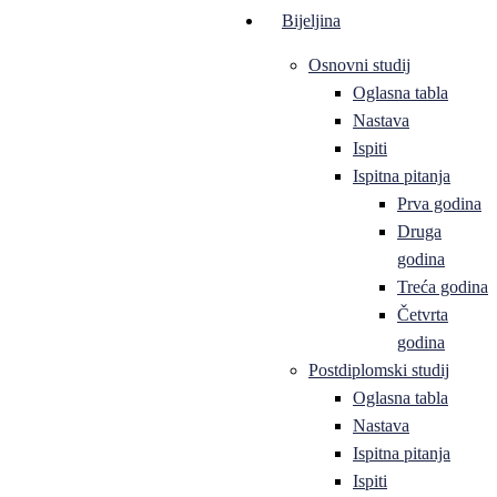
Bijeljina
Osnovni studij
Oglasna tabla
Nastava
Ispiti
Ispitna pitanja
Prva godina
Druga
godina
Treća godina
Četvrta
godina
Postdiplomski studij
Oglasna tabla
Nastava
Ispitna pitanja
Ispiti