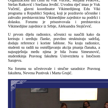
Organizacioni tim činili su Vuk Vučetić, Mirjana Petković,
Stefan Ratković i Snežana Jevđić. Uvodnu riječ imao je Vuk
Vučetić, glavni koordinator Vikimedijinog Edu Viki
programa u Republici Srpskoj, koji je pozdravio učesnike i
zahvalio predstavnicima Vikimedijine zajednice na podršci i
dolasku. Forumu je prisustvovala i predstavnica
Vikimedijine zajednice iz Srbije, Aleksandra Stojićević.
U prvom dijelu radionice, učesnici su naučili kako da
kreiraju i uređuju članke, pravilno struktuiraju sadržaj,
dodaju reference i koriste šablone. Na kraju radionice,
studenti su radili na osmišljavanju akcija pisanja članaka, a
najuspješnija među njima je bila Ivana Simeunović,
studentkinja Pravnog fakulteta Univerziteta u Istočnom
Sarajevu.
Na forumu su učestvovale i stručne saradnice Pravnog
fakulteta, Nevena Pustivuk i Marta Grujić.