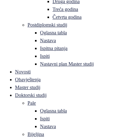
Druga godina
Treća godina
Četvrta godina
Postdiplomski studij
Oglasna tabla
Nastava
Ispitna pitanja
Ispiti
Nastavni plan Master studij
Novosti
Obavještenja
Master studij
Doktorski studij
Pale
Oglasna tabla
Ispiti
Nastava
Bijeljina