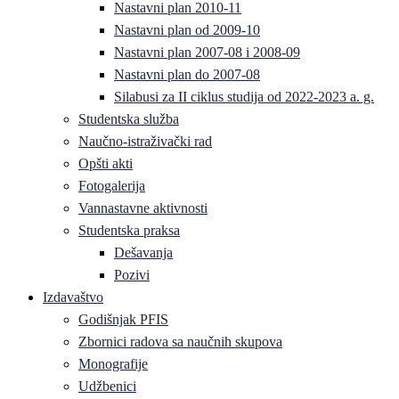
Nastavni plan 2010-11
Nastavni plan od 2009-10
Nastavni plan 2007-08 i 2008-09
Nastavni plan do 2007-08
Silabusi za II ciklus studija od 2022-2023 a. g.
Studentska služba
Naučno-istraživački rad
Opšti akti
Fotogalerija
Vannastavne aktivnosti
Studentska praksa
Dešavanja
Pozivi
Izdavaštvo
Godišnjak PFIS
Zbornici radova sa naučnih skupova
Monografije
Udžbenici