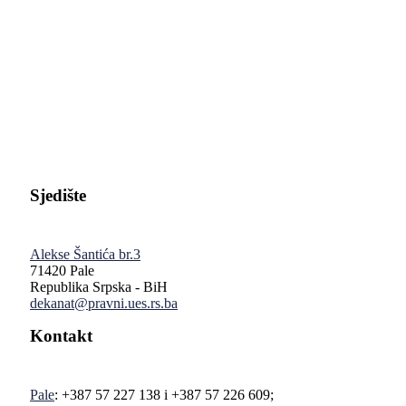
Pravni fakultet Univerziteta u Istočnom Sarajevu
Sjedište
Alekse Šantića br.3
71420 Pale
Republika Srpska - BiH
dekanat@pravni.ues.rs.ba
Kontakt
Pale
: +387 57 227 138 i +387 57 226 609;