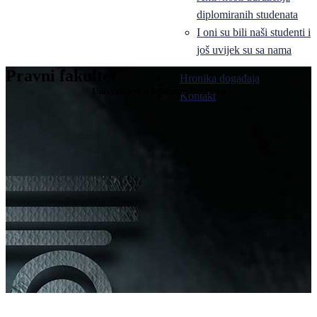
diplomiranih studenata
I oni su bili naši studenti i
još uvijek su sa nama
Pravni fakultet
Hronika događaja
Univerziteta u Istočnom Sarajevu
Kontakt