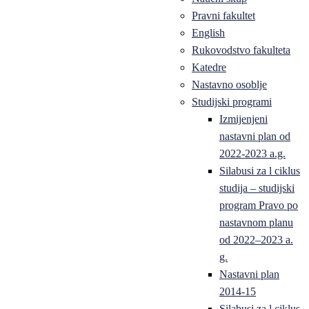
Pravni fakultet
English
Rukovodstvo fakulteta
Katedre
Nastavno osoblje
Studijski programi
Izmijenjeni
nastavni plan od
2022-2023 a.g.
Silabusi za l ciklus
studija – studijski
program Pravo po
nastavnom planu
od 2022–2023 a.
g.
Nastavni plan
2014-15
Silabusi za l ciklus