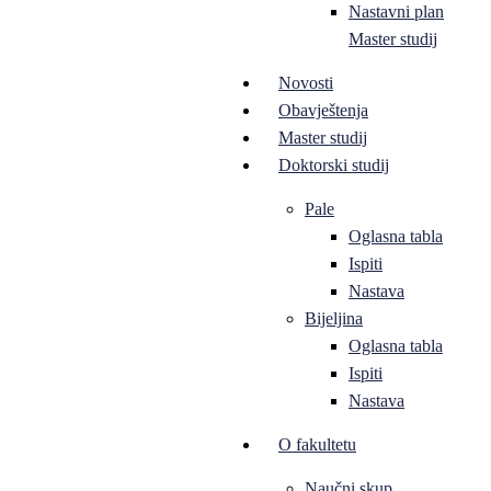
Nastavni plan
Master studij
Novosti
Obavještenja
Master studij
Doktorski studij
Pale
Oglasna tabla
Ispiti
Nastava
Bijeljina
Oglasna tabla
Ispiti
Nastava
O fakultetu
Naučni skup