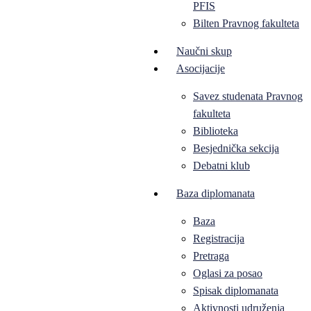
PFIS
Bilten Pravnog fakulteta
Naučni skup
Asocijacije
Savez studenata Pravnog
fakulteta
Biblioteka
Besjednička sekcija
Debatni klub
Baza diplomanata
Baza
Registracija
Pretraga
Oglasi za posao
Spisak diplomanata
Aktivnosti udruženja