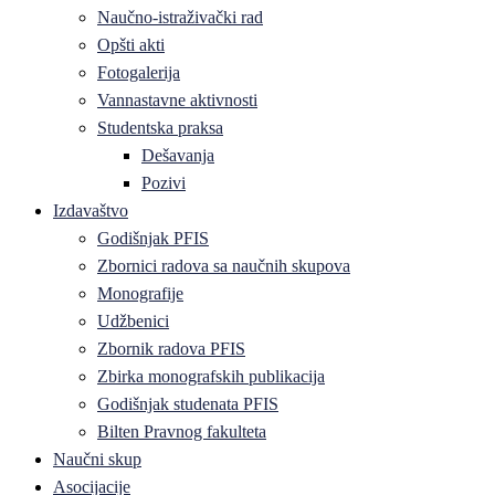
Naučno-istraživački rad
Opšti akti
Fotogalerija
Vannastavne aktivnosti
Studentska praksa
Dešavanja
Pozivi
Izdavaštvo
Godišnjak PFIS
Zbornici radova sa naučnih skupova
Monografije
Udžbenici
Zbornik radova PFIS
Zbirka monografskih publikacija
Godišnjak studenata PFIS
Bilten Pravnog fakulteta
Naučni skup
Asocijacije