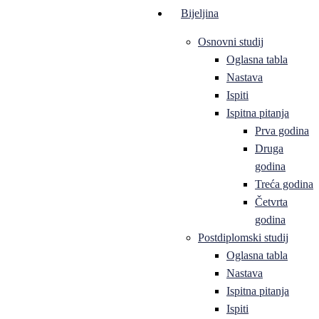
Bijeljina
Osnovni studij
Oglasna tabla
Nastava
Ispiti
Ispitna pitanja
Prva godina
Druga
godina
Treća godina
Četvrta
godina
Postdiplomski studij
Oglasna tabla
Nastava
Ispitna pitanja
Ispiti