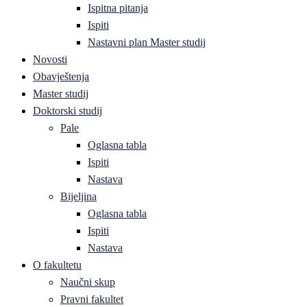
Ispitna pitanja
Ispiti
Nastavni plan Master studij
Novosti
Obavještenja
Master studij
Doktorski studij
Pale
Oglasna tabla
Ispiti
Nastava
Bijeljina
Oglasna tabla
Ispiti
Nastava
O fakultetu
Naučni skup
Pravni fakultet