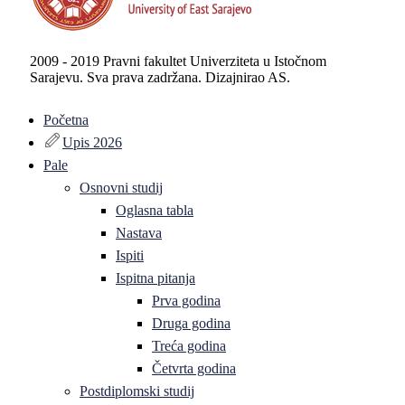
2009 - 2019 Pravni fakultet Univerziteta u Istočnom
Sarajevu. Sva prava zadržana. Dizajnirao AS.
Početna
Upis 2026
Pale
Osnovni studij
Oglasna tabla
Nastava
Ispiti
Ispitna pitanja
Prva godina
Druga godina
Treća godina
Četvrta godina
Postdiplomski studij