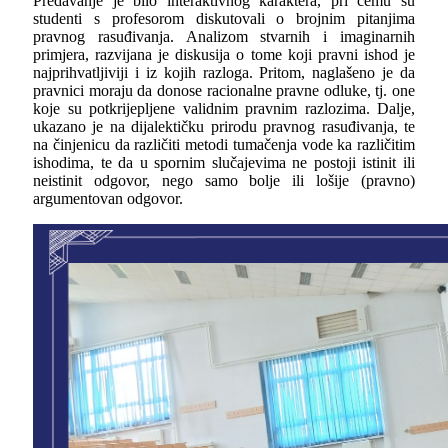
Predavanje je bilo interaktivnog karaktera, pri čemu su
studenti s profesorom diskutovali o brojnim pitanjima
pravnog rasuđivanja. Analizom stvarnih i imaginarnih
primjera, razvijana je diskusija o tome koji pravni ishod je
najprihvatljiviji i iz kojih razloga. Pritom, naglašeno je da
pravnici moraju da donose racionalne pravne odluke, tj. one
koje su potkrijepljene validnim pravnim razlozima. Dalje,
ukazano je na dijalektičku prirodu pravnog rasuđivanja, te
na činjenicu da različiti metodi tumačenja vode ka različitim
ishodima, te da u spornim slučajevima ne postoji istinit ili
neistinit odgovor, nego samo bolje ili lošije (pravno)
argumentovan odgovor.