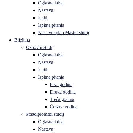
Oglasna tabla
Nastava
Ispiti
Ispitna pitanja
Nastavni plan Master studij
Bijeljina
Osnovni studij
Oglasna tabla
Nastava
Ispiti
Ispitna pitanja
Prva godina
Druga godina
Treća godina
Četvrta godina
Postdiplomski studij
Oglasna tabla
Nastava