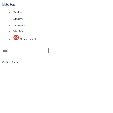
English
Linkovi
Impresum
Web Mail
Univerzitet IS
Ćirilica
Latinica