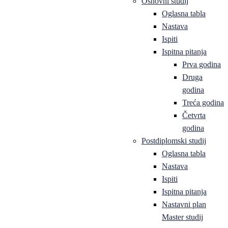
Osnovni studij
Oglasna tabla
Nastava
Ispiti
Ispitna pitanja
Prva godina
Druga
godina
Treća godina
Četvrta
godina
Postdiplomski studij
Oglasna tabla
Nastava
Ispiti
Ispitna pitanja
Nastavni plan
Master studij