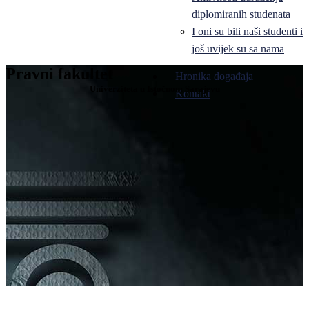
diplomiranih studenata
I oni su bili naši studenti i
još uvijek su sa nama
Pravni fakultet
Hronika događaja
Univerziteta u Istočnom Sarajevu
Kontakt