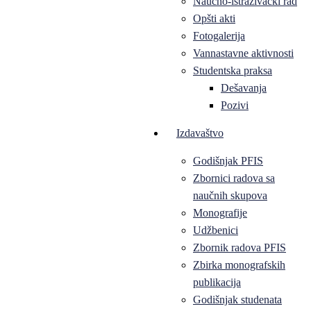
Naučno-istraživački rad
Opšti akti
Fotogalerija
Vannastavne aktivnosti
Studentska praksa
Dešavanja
Pozivi
Izdavaštvo
Godišnjak PFIS
Zbornici radova sa
naučnih skupova
Monografije
Udžbenici
Zbornik radova PFIS
Zbirka monografskih
publikacija
Godišnjak studenata