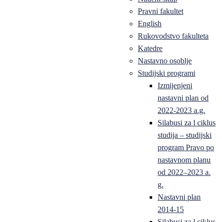
Pravni fakultet
English
Rukovodstvo fakulteta
Katedre
Nastavno osoblje
Studijski programi
Izmijenjeni
nastavni plan od
2022-2023 a.g.
Silabusi za l ciklus
studija – studijski
program Pravo po
nastavnom planu
od 2022–2023 a.
g.
Nastavni plan
2014-15
Silabusi za l ciklus