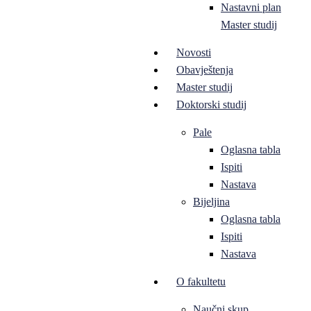
Nastavni plan
Master studij
Novosti
Obavještenja
Master studij
Doktorski studij
Pale
Oglasna tabla
Ispiti
Nastava
Bijeljina
Oglasna tabla
Ispiti
Nastava
O fakultetu
Naučni skup