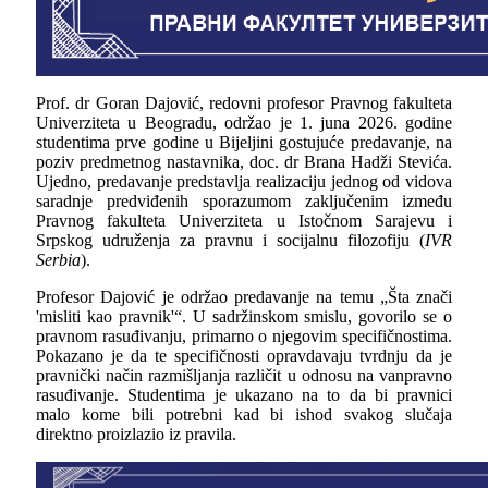
Prof. dr Goran Dajović, redovni profesor Pravnog fakulteta
Univerziteta u Beogradu, održao je 1. juna 2026. godine
studentima prve godine u Bijeljini gostujuće predavanje, na
poziv predmetnog nastavnika, doc. dr Brana Hadži Stevića.
Ujedno, predavanje predstavlja realizaciju jednog od vidova
saradnje predviđenih sporazumom zaključenim između
Pravnog fakulteta Univerziteta u Istočnom Sarajevu i
Srpskog udruženja za pravnu i socijalnu filozofiju (
IVR
Serbia
).
Profesor Dajović je održao predavanje na temu „Šta znači
'misliti kao pravnik'“. U sadržinskom smislu, govorilo se o
pravnom rasuđivanju, primarno o njegovim specifičnostima.
Pokazano je da te specifičnosti opravdavaju tvrdnju da je
pravnički način razmišljanja različit u odnosu na vanpravno
rasuđivanje. Studentima je ukazano na to da bi pravnici
malo kome bili potrebni kad bi ishod svakog slučaja
direktno proizlazio iz pravila.