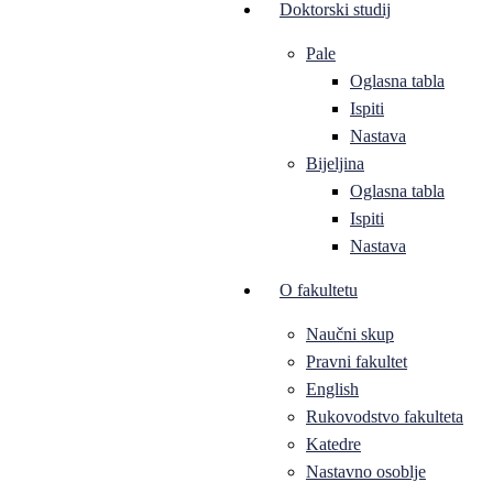
Doktorski studij
Pale
Oglasna tabla
Ispiti
Nastava
Bijeljina
Oglasna tabla
Ispiti
Nastava
O fakultetu
Naučni skup
Pravni fakultet
English
Rukovodstvo fakulteta
Katedre
Nastavno osoblje