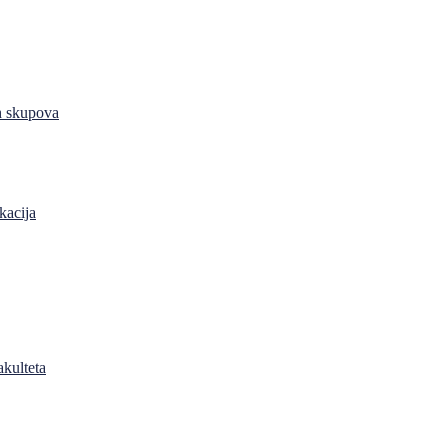
h skupova
kacija
akulteta