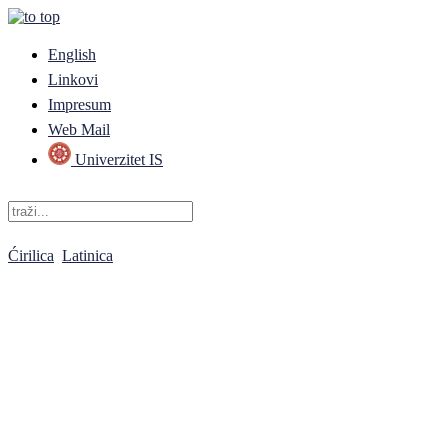
English
Linkovi
Impresum
Web Mail
Univerzitet IS
Ćirilica
Latinica