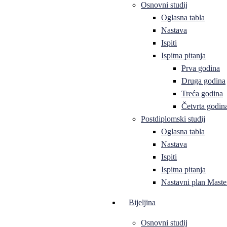
Osnovni studij
Oglasna tabla
Nastava
Ispiti
Ispitna pitanja
Prva godina
Druga godina
Treća godina
Četvrta godin
Postdiplomski studij
Oglasna tabla
Nastava
Ispiti
Ispitna pitanja
Nastavni plan Master
Bijeljina
Osnovni studij