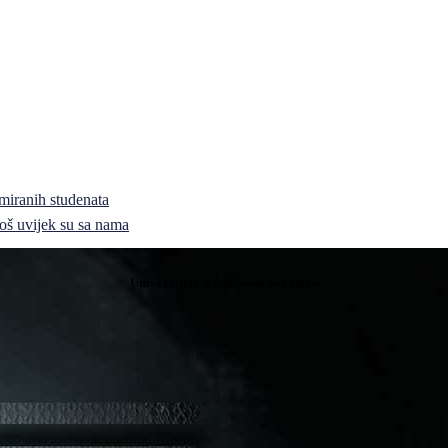
miranih studenata
i još uvijek su sa nama
Univerziteta u Istočnom Sarajevu