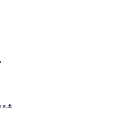
a
 studij