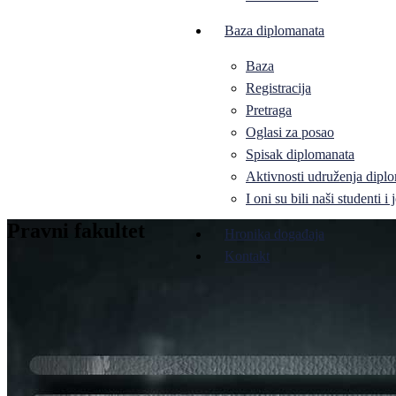
Baza diplomanata
Baza
Registracija
Pretraga
Oglasi za posao
Spisak diplomanata
Aktivnosti udruženja diplo
I oni su bili naši studenti 
Pravni fakultet
Hronika događaja
Kontakt