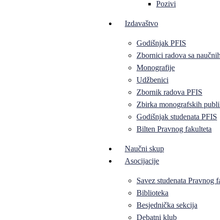
Pozivi
Izdavaštvo
Godišnjak PFIS
Zbornici radova sa naučni
Monografije
Udžbenici
Zbornik radova PFIS
Zbirka monografskih publi
Godišnjak studenata PFIS
Bilten Pravnog fakulteta
Naučni skup
Asocijacije
Savez studenata Pravnog f
Biblioteka
Besjednička sekcija
Debatni klub