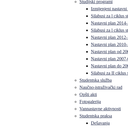
Studijski programi
Izmijenjeni nastavni
Silabusi za l ciklus
Nastavni plan 2014
Silabusi za l ciklus
Nastavni plan 2012
Nastavni plan 2010-
Nastavni plan od 20
Nastavni plan 2007-
Nastavni plan do 20
Silabusi za II ciklus
Studentska služba
Naučno-istraživački rad
Opšti akti
Fotogalerija
Vannastavne aktivnosti
Studentska praksa
Dešavanja