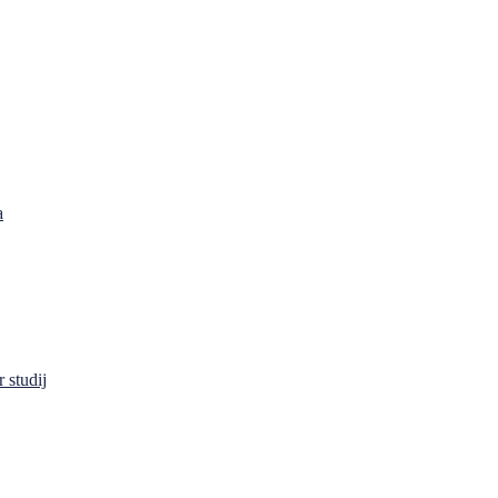
a
 studij