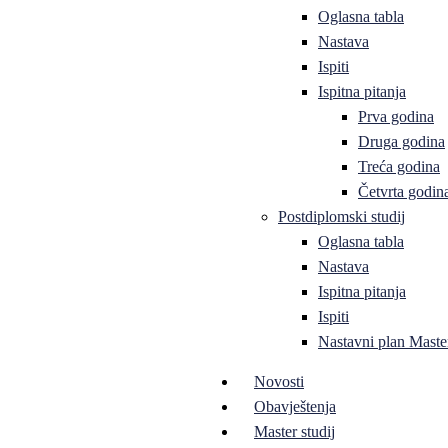
Oglasna tabla
Nastava
Ispiti
Ispitna pitanja
Prva godina
Druga godina
Treća godina
Četvrta godin
Postdiplomski studij
Oglasna tabla
Nastava
Ispitna pitanja
Ispiti
Nastavni plan Master
Novosti
Obavještenja
Master studij