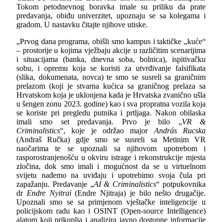
Tokom petodnevnog boravka imale su priliku da prate
predavanja, obiđu univerzitet, upoznaju se sa kolegama i
gradom. U nastavku čitajte njihove utiske.
„Prvog dana programa, obišli smo kampus i taktičke „kuće“
– prostorije u kojima vježbaju akcije u različitim scenarijima
i situacijama (banka, dnevna soba, bolnica), ispitivačku
sobu, i opremu koja se koristi za utvrđivanje falsifikata
(slika, dokumenata, novca) te smo se susreli sa graničnim
prelazom (koji je stvarna kućica sa graničnog prelaza sa
Hrvatskom koja je uklonjena kada je Hrvatska zvanično ušla
u šengen zonu 2023. godine) kao i sva propratna vozila koja
se koriste pri pregledu putnika i prtljaga. Nakon obilaska
imali smo set predavanja. Prvo je bilo „
VR &
Criminalistics
“, koje je održao major
András Rucska
(Andraš Ručka) gdje smo se susreli sa Metinim VR
naočarima te se upoznali sa njihovom upotrebom i
rasporostranjenošću u okviru istrage i rekonstrukcije mjesta
zločina, dok smo imali i mogućnost da se u virtuelnom
svijetu nađemo na uviđaju i upotrebimo svoja čula pri
zapažanju. Predavanje „
AI & Criminalistics
“ potpukovnika
dr
Endre Nyitrai
(Endre Njitraja) je bilo nešto drugačije.
Upoznali smo se sa primjenom vještačke inteligencije u
policijskom radu kao i
OSINT (Open-source Intelligence)
alatom koji prikuplja i analizira javno dostupne informacije