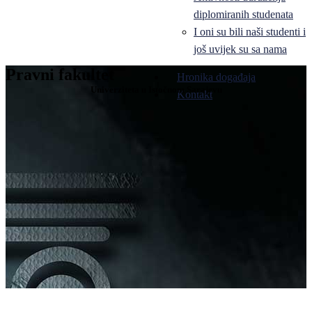
diplomiranih studenata
I oni su bili naši studenti i
još uvijek su sa nama
Pravni fakultet
Hronika događaja
Univerziteta u Istočnom Sarajevu
Kontakt