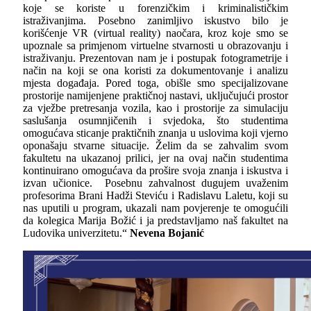
koje se koriste u forenzičkim i kriminalističkim
istraživanjima. Posebno zanimljivo iskustvo bilo je
korišćenje
VR (virtual reality)
naočara, kroz koje smo se
upoznale sa primjenom virtuelne stvarnosti u obrazovanju i
istraživanju. Prezentovan nam je i postupak fotogrametrije i
način na koji se ona koristi za dokumentovanje i analizu
mjesta događaja. Pored toga, obišle smo specijalizovane
prostorije namijenjene praktičnoj nastavi, uključujući prostor
za vježbe pretresanja vozila, kao i prostorije za simulaciju
saslušanja osumnjičenih i svjedoka, što studentima
omogućava sticanje praktičnih znanja u uslovima koji vjerno
oponašaju stvarne situacije. Želim da se zahvalim svom
fakultetu na ukazanoj prilici, jer na ovaj način studentima
kontinuirano omogućava da prošire svoja znanja i iskustva i
izvan učionice. Posebnu zahvalnost dugujem uvaženim
profesorima Brani Hadži Steviću i Radislavu Laletu, koji su
nas uputili u program, ukazali nam povjerenje te omogućili
da kolegica Marija Božić i ja predstavljamo naš fakultet na
Ludovika univerzitetu.“
Nevena Bojanić