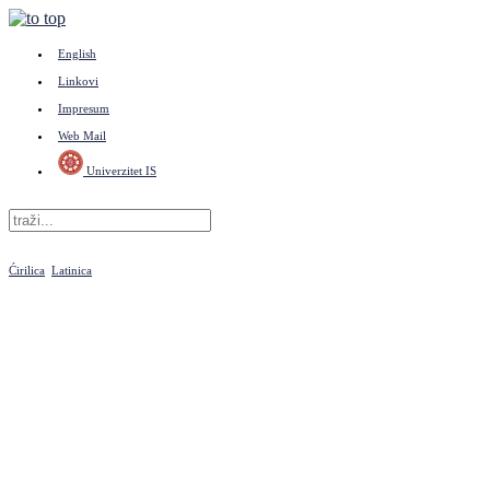
English
Linkovi
Impresum
Web Mail
Univerzitet IS
Ćirilica
Latinica