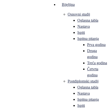
Bijeljina
Osnovni studij
Oglasna tabla
Nastava
Ispiti
Ispitna pitanja
Prva godina
Druga
godina
Treća godina
Četvrta
godina
Postdiplomski studij
Oglasna tabla
Nastava
Ispitna pitanja
Ispiti