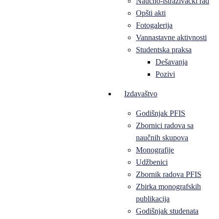
Naučno-istraživački rad
Opšti akti
Fotogalerija
Vannastavne aktivnosti
Studentska praksa
Dešavanja
Pozivi
Izdavaštvo
Godišnjak PFIS
Zbornici radova sa
naučnih skupova
Monografije
Udžbenici
Zbornik radova PFIS
Zbirka monografskih
publikacija
Godišnjak studenata