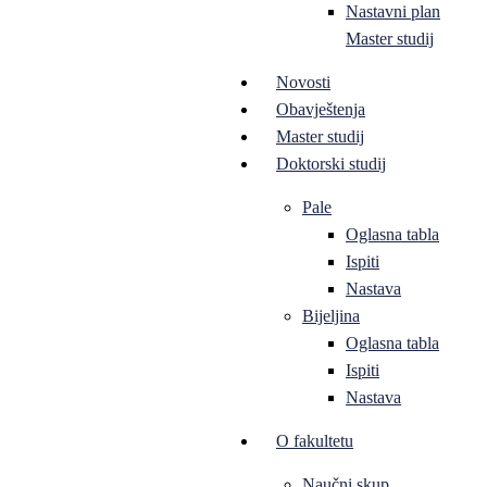
Nastavni plan
Master studij
Novosti
Obavještenja
Master studij
Doktorski studij
Pale
Oglasna tabla
Ispiti
Nastava
Bijeljina
Oglasna tabla
Ispiti
Nastava
O fakultetu
Naučni skup