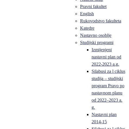
Pravni fakultet
English
Rukovodstvo fakulteta
Katedre
Nastavno osoblje
Studijski programi
Izmijenjeni
nastavni plan od
2022-2023 a.g.
Silabusi za l ciklus
studija – studijski
program Pravo po
nastavnom planu
od 2022–2023 a.
g.
Nastavni plan
2014-15
Silabusi za l ciklus