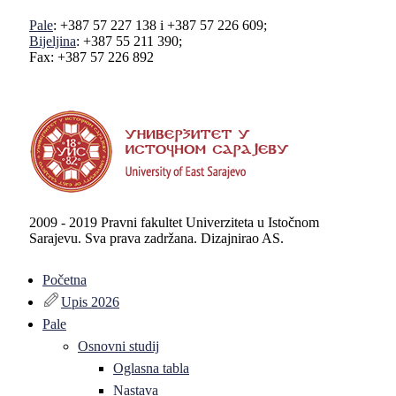
Pale
: +387 57 227 138 i +387 57 226 609;
Bijeljina
: +387 55 211 390;
Fax: +387 57 226 892
2009 - 2019 Pravni fakultet Univerziteta u Istočnom
Sarajevu. Sva prava zadržana. Dizajnirao AS.
Početna
Upis 2026
Pale
Osnovni studij
Oglasna tabla
Nastava