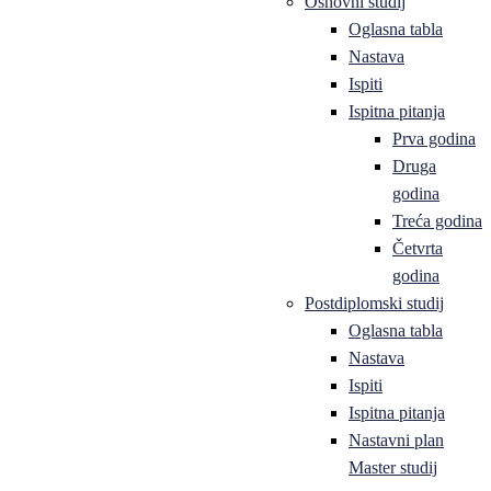
Osnovni studij
Oglasna tabla
Nastava
Ispiti
Ispitna pitanja
Prva godina
Druga
godina
Treća godina
Četvrta
godina
Postdiplomski studij
Oglasna tabla
Nastava
Ispiti
Ispitna pitanja
Nastavni plan
Master studij