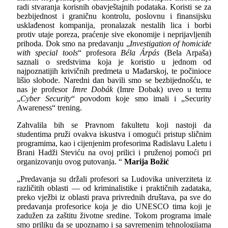
radi stvaranja korisnih obavještajnih podataka. Koristi se za
bezbijednost i graničnu kontrolu, poslovnu i finansijsku
usklađenost kompanija, pronalazak nestalih lica i borbi
protiv utaje poreza, praćenje sive ekonomije i neprijavljenih
prihoda. Dok smo na predavanju „
Investigation of homicide
with special tools
“ profesora
Béla Árpás
(Bela Arpaša)
saznali o sredstvima koja je koristio u jednom od
najpoznatijih krivičnih predmeta u Mađarskoj, te počinioce
lišio slobode. Naredni dan bavili smo se bezbijednošću, te
nas je profesor
Imre Dobák
(Imre Dobak) uveo u temu
„
Cyber Security
“ povodom koje smo imali i
„Security
Awareness“
trening.
Zahvalila bih se Pravnom fakultetu koji nastoji da
studentima pruži ovakva iskustva i omogući pristup sličnim
programima, kao i cijenjenim profesorima Radislavu Laletu i
Brani Hadži Steviću na ovoj prilici i pruženoj pomoći pri
organizovanju ovog putovanja. “
Marija Božić
„Predavanja su držali profesori sa Ludovika univerziteta iz
različitih oblasti — od kriminalistike i praktičnih zadataka,
preko vježbi iz oblasti prava privrednih društava, pa sve do
predavanja profesorice koja je dio
UNESCO
tima koji je
zadužen za zaštitu životne sredine. Tokom programa imale
smo priliku da se upoznamo i sa savremenim tehnologijama