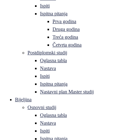
Ispiti
Ispitna pitanja
Prva godina
Druga godina
Treća godina
Četvrta godina
Postdiplomski studij
Oglasna tabla
Nastava
Ispiti
Ispitna pitanja
Nastavni plan Master studij
Bijeljina
Osnovni studij
Oglasna tabla
Nastava
Ispiti
Ispitna pitanja