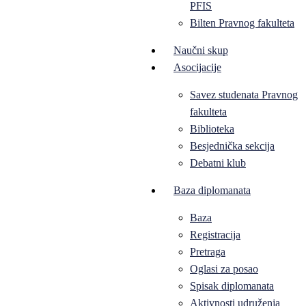
PFIS
Bilten Pravnog fakulteta
Naučni skup
Asocijacije
Savez studenata Pravnog
fakulteta
Biblioteka
Besjednička sekcija
Debatni klub
Baza diplomanata
Baza
Registracija
Pretraga
Oglasi za posao
Spisak diplomanata
Aktivnosti udruženja