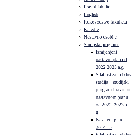
Pravni fakultet
English
Rukovodstvo fakulteta
Katedre
Nastavno osoblje
Studijski programi
Izmijenjeni
nastavni plan od
2022-2023 a.g.
Silabusi za l ciklus
studija – studijski
program Pravo po
nastavnom planu
od 2022–2023 a.
g.
Nastavni plan
2014-15
Silabusi za l ciklus