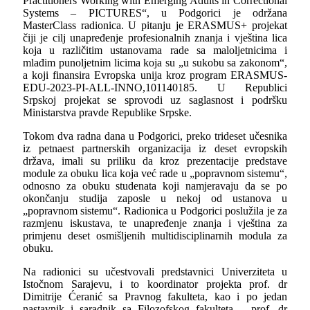
Practitioners Working with Emerging Adults in Correctional
Systems – PICTURES“,
u Podgorici je održana
MasterClass
radionica. U pitanju je
ERASMUS+
projekat
čiji je cilj unapređenje profesionalnih znanja i vještina lica
koja u različitim ustanovama rade sa maloljetnicima i
mlađim punoljetnim licima koja su „u sukobu sa zakonom“,
a koji finansira Evropska unija kroz program
ERASMUS-
EDU-2023-PI-ALL-INNO
,101140185. U Republici
Srpskoj projekat se sprovodi uz saglasnost i podršku
Ministarstva pravde Republike Srpske.
Tokom dva radna dana u Podgorici, preko trideset učesnika
iz petnaest partnerskih organizacija iz deset evropskih
država, imali su priliku da kroz prezentacije predstave
module za obuku lica koja već rade u „popravnom sistemu“,
odnosno za obuku studenata koji namjeravaju da se po
okončanju studija zaposle u nekoj od ustanova u
„popravnom sistemu“. Radionica u Podgorici poslužila je za
razmjenu iskustava, te unapređenje znanja i vještina za
primjenu deset osmišljenih multidisciplinarnih modula za
obuku.
Na radionici su učestvovali predstavnici Univerziteta u
Istočnom Sarajevu, i to koordinator projekta prof. dr
Dimitrije Ćeranić sa Pravnog fakulteta, kao i po jedan
nastavnik i saradnik sa Filozofskog fakulteta – prof. dr