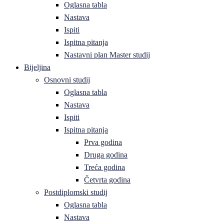
Oglasna tabla
Nastava
Ispiti
Ispitna pitanja
Nastavni plan Master studij
Bijeljina
Osnovni studij
Oglasna tabla
Nastava
Ispiti
Ispitna pitanja
Prva godina
Druga godina
Treća godina
Četvrta godina
Postdiplomski studij
Oglasna tabla
Nastava