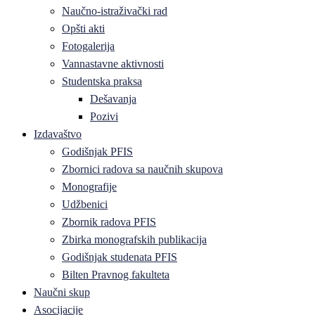
Naučno-istraživački rad
Opšti akti
Fotogalerija
Vannastavne aktivnosti
Studentska praksa
Dešavanja
Pozivi
Izdavaštvo
Godišnjak PFIS
Zbornici radova sa naučnih skupova
Monografije
Udžbenici
Zbornik radova PFIS
Zbirka monografskih publikacija
Godišnjak studenata PFIS
Bilten Pravnog fakulteta
Naučni skup
Asocijacije