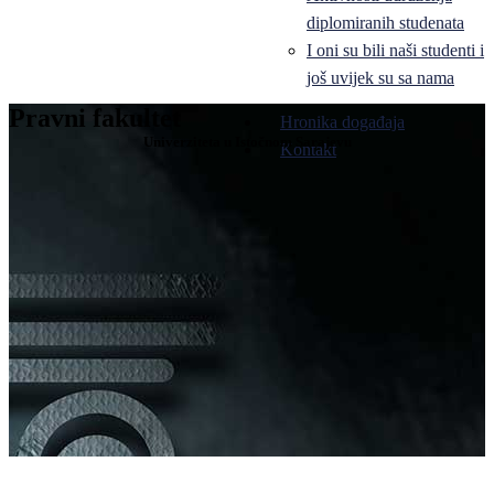
diplomiranih studenata
I oni su bili naši studenti i
još uvijek su sa nama
Pravni fakultet
Hronika događaja
Univerziteta u Istočnom Sarajevu
Kontakt