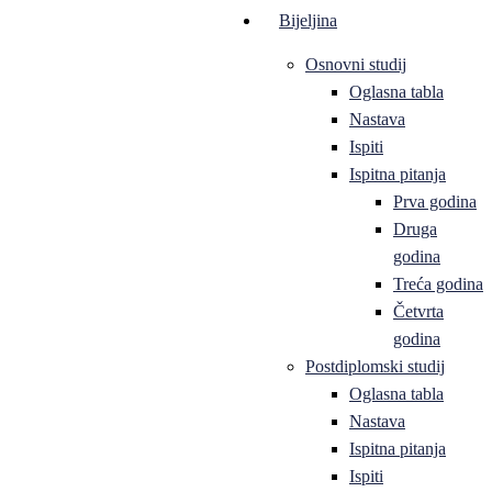
Bijeljina
Osnovni studij
Oglasna tabla
Nastava
Ispiti
Ispitna pitanja
Prva godina
Druga
godina
Treća godina
Četvrta
godina
Postdiplomski studij
Oglasna tabla
Nastava
Ispitna pitanja
Ispiti