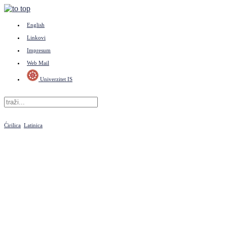
English
Linkovi
Impresum
Web Mail
Univerzitet IS
Ćirilica
Latinica