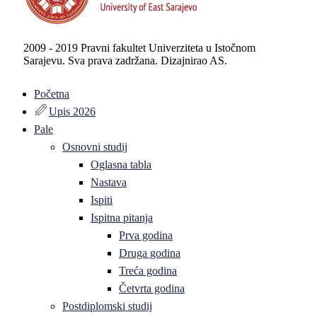
2009 - 2019 Pravni fakultet Univerziteta u Istočnom
Sarajevu. Sva prava zadržana. Dizajnirao AS.
Početna
Upis 2026
Pale
Osnovni studij
Oglasna tabla
Nastava
Ispiti
Ispitna pitanja
Prva godina
Druga godina
Treća godina
Četvrta godina
Postdiplomski studij