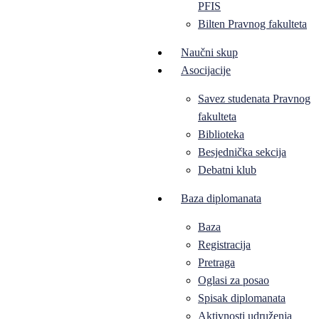
PFIS
Bilten Pravnog fakulteta
Naučni skup
Asocijacije
Savez studenata Pravnog
fakulteta
Biblioteka
Besjednička sekcija
Debatni klub
Baza diplomanata
Baza
Registracija
Pretraga
Oglasi za posao
Spisak diplomanata
Aktivnosti udruženja