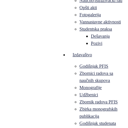
Naučno-istraživački rad
Opšti akti
Fotogalerija
Vannastavne aktivnosti
Studentska praksa
Dešavanja
Pozivi
Izdavaštvo
Godišnjak PFIS
Zbornici radova sa
naučnih skupova
Monografije
Udžbenici
Zbornik radova PFIS
Zbirka monografskih
publikacija
Godišnjak studenata