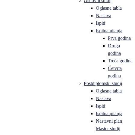
Osnovni studij
Oglasna tabla
Nastava
Ispiti
Ispitna pitanja
Prva godina
Druga
godina
Treća godina
Četvrta
godina
Postdiplomski studij
Oglasna tabla
Nastava
Ispiti
Ispitna pitanja
Nastavni plan
Master studij