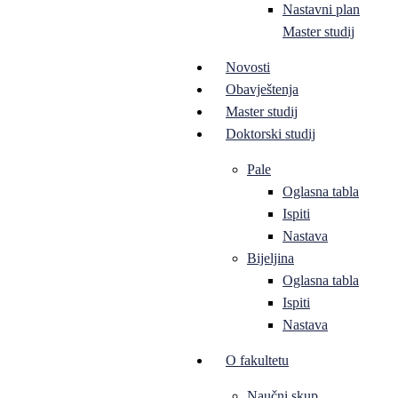
Nastavni plan
Master studij
Novosti
Obavještenja
Master studij
Doktorski studij
Pale
Oglasna tabla
Ispiti
Nastava
Bijeljina
Oglasna tabla
Ispiti
Nastava
O fakultetu
Naučni skup