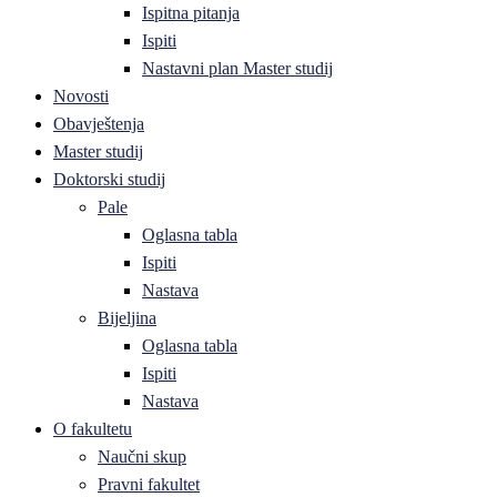
Ispitna pitanja
Ispiti
Nastavni plan Master studij
Novosti
Obavještenja
Master studij
Doktorski studij
Pale
Oglasna tabla
Ispiti
Nastava
Bijeljina
Oglasna tabla
Ispiti
Nastava
O fakultetu
Naučni skup
Pravni fakultet