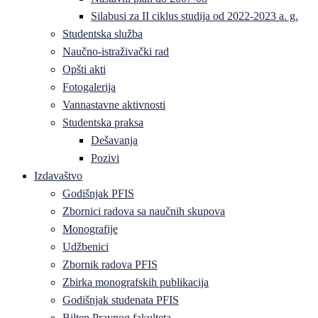
Silabusi za II ciklus studija od 2022-2023 a. g.
Studentska služba
Naučno-istraživački rad
Opšti akti
Fotogalerija
Vannastavne aktivnosti
Studentska praksa
Dešavanja
Pozivi
Izdavaštvo
Godišnjak PFIS
Zbornici radova sa naučnih skupova
Monografije
Udžbenici
Zbornik radova PFIS
Zbirka monografskih publikacija
Godišnjak studenata PFIS
Bilten Pravnog fakulteta