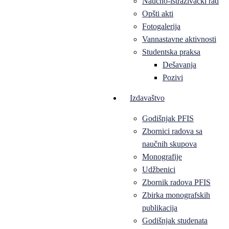
Naučno-istraživački rad
Opšti akti
Fotogalerija
Vannastavne aktivnosti
Studentska praksa
Dešavanja
Pozivi
Izdavaštvo
Godišnjak PFIS
Zbornici radova sa
naučnih skupova
Monografije
Udžbenici
Zbornik radova PFIS
Zbirka monografskih
publikacija
Godišnjak studenata