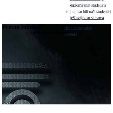
diplomiranih studenata
I oni su bili naši studenti i
još uvijek su sa nama
Pravni fakultet
Hronika događaja
Univerziteta u Istočnom Sarajevu
Kontakt