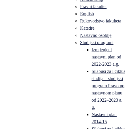
Pravni fakultet
English
Rukovodstvo fakulteta
Katedre
Nastavno osoblje
Studijski programi
Izmijenjeni
nastavni plan od
2022-2023 a.g.
Silabusi za l ciklus
studija – studijski
program Pravo po
nastavnom planu
od 2022–2023 a.
g.
Nastavni plan
2014-15
Silabusi za l ciklus