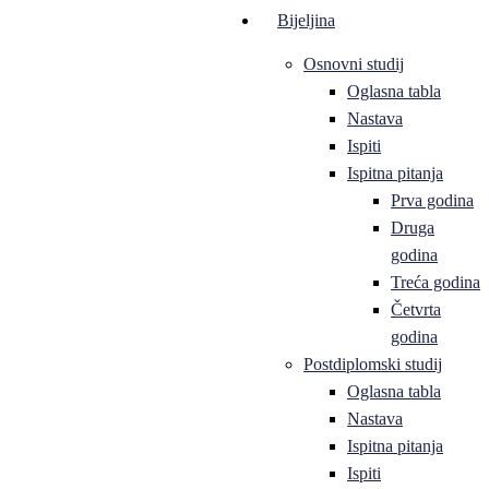
Bijeljina
Osnovni studij
Oglasna tabla
Nastava
Ispiti
Ispitna pitanja
Prva godina
Druga
godina
Treća godina
Četvrta
godina
Postdiplomski studij
Oglasna tabla
Nastava
Ispitna pitanja
Ispiti