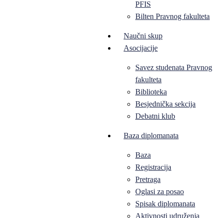
PFIS
Bilten Pravnog fakulteta
Naučni skup
Asocijacije
Savez studenata Pravnog
fakulteta
Biblioteka
Besjednička sekcija
Debatni klub
Baza diplomanata
Baza
Registracija
Pretraga
Oglasi za posao
Spisak diplomanata
Aktivnosti udruženja