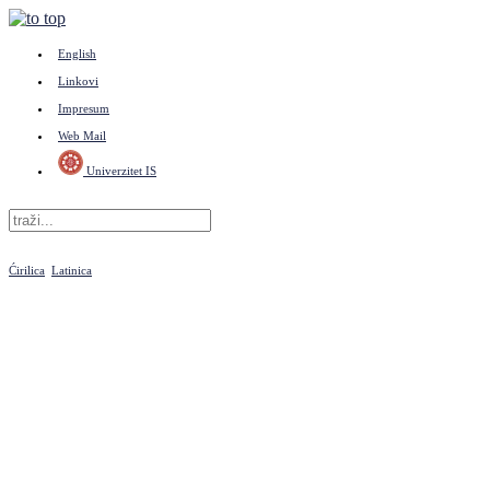
English
Linkovi
Impresum
Web Mail
Univerzitet IS
Ćirilica
Latinica