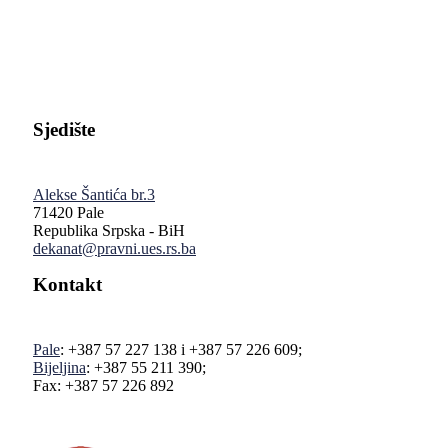
Pravni fakultet Univerziteta u Istočnom Sarajevu
Sjedište
Alekse Šantića br.3
71420 Pale
Republika Srpska - BiH
dekanat@pravni.ues.rs.ba
Kontakt
Pale
: +387 57 227 138 i +387 57 226 609;
Bijeljina
: +387 55 211 390;
Fax: +387 57 226 892