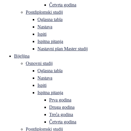
Četvrta godina
Postdiplomski studij
Oglasna tabla
Nastava
Ispiti
Ispitna pitanja
Nastavni plan Master studij
Bijeljina
Osnovni studij
Oglasna tabla
Nastava
Ispiti
Ispitna pitanja
Prva godina
Druga godina
Treća godina
Četvrta godina
Postdiplomski studij