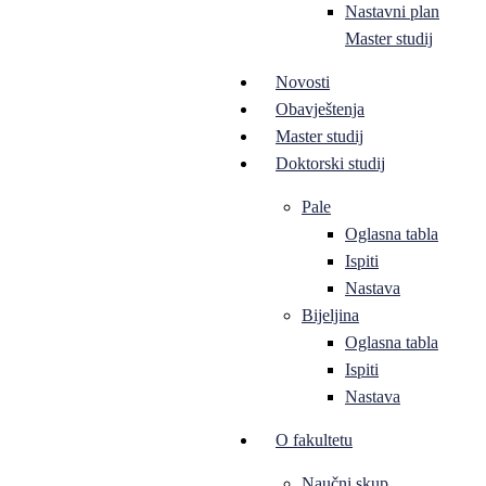
Nastavni plan
Master studij
Novosti
Obavještenja
Master studij
Doktorski studij
Pale
Oglasna tabla
Ispiti
Nastava
Bijeljina
Oglasna tabla
Ispiti
Nastava
O fakultetu
Naučni skup