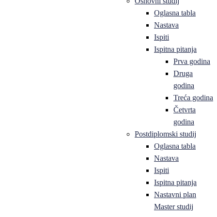
Osnovni studij
Oglasna tabla
Nastava
Ispiti
Ispitna pitanja
Prva godina
Druga
godina
Treća godina
Četvrta
godina
Postdiplomski studij
Oglasna tabla
Nastava
Ispiti
Ispitna pitanja
Nastavni plan
Master studij