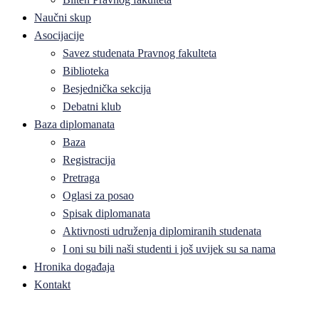
Naučni skup
Asocijacije
Savez studenata Pravnog fakulteta
Biblioteka
Besjednička sekcija
Debatni klub
Baza diplomanata
Baza
Registracija
Pretraga
Oglasi za posao
Spisak diplomanata
Aktivnosti udruženja diplomiranih studenata
I oni su bili naši studenti i još uvijek su sa nama
Hronika događaja
Kontakt