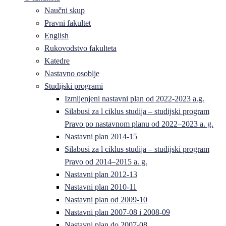
Naučni skup
Pravni fakultet
English
Rukovodstvo fakulteta
Katedre
Nastavno osoblje
Studijski programi
Izmijenjeni nastavni plan od 2022-2023 a.g.
Silabusi za l ciklus studija – studijski program
Pravo po nastavnom planu od 2022–2023 a. g.
Nastavni plan 2014-15
Silabusi za l ciklus studija – studijski program
Pravo od 2014–2015 a. g.
Nastavni plan 2012-13
Nastavni plan 2010-11
Nastavni plan od 2009-10
Nastavni plan 2007-08 i 2008-09
Nastavni plan do 2007-08