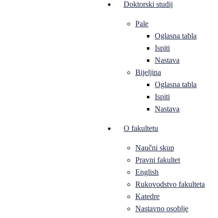
Doktorski studij
Pale
Oglasna tabla
Ispiti
Nastava
Bijeljina
Oglasna tabla
Ispiti
Nastava
O fakultetu
Naučni skup
Pravni fakultet
English
Rukovodstvo fakulteta
Katedre
Nastavno osoblje