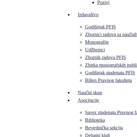
Pozivi
Izdavaštvo
Godišnjak PFIS
Zbornici radova sa naučni
Monografije
Udžbenici
Zbornik radova PFIS
Zbirka monografskih publi
Godišnjak studenata PFIS
Bilten Pravnog fakulteta
Naučni skup
Asocijacije
Savez studenata Pravnog f
Biblioteka
Besjednička sekcija
Debatni klub