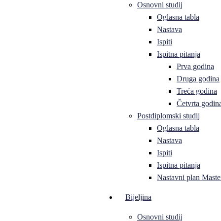
Osnovni studij
Oglasna tabla
Nastava
Ispiti
Ispitna pitanja
Prva godina
Druga godina
Treća godina
Četvrta godin
Postdiplomski studij
Oglasna tabla
Nastava
Ispiti
Ispitna pitanja
Nastavni plan Master
Bijeljina
Osnovni studij