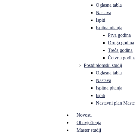
Oglasna tabla
Nastava
Ispiti
Ispitna pitanja
Prva godina
Druga godina
Treća godina
Četvrta godin
Postdiplomski studij
Oglasna tabla
Nastava
Ispitna pitanja
Ispiti
Nastavni plan Master
Novosti
Obavještenja
Master studij