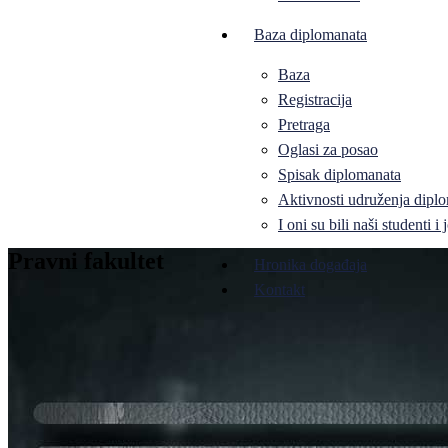
Baza diplomanata
Baza
Registracija
Pretraga
Oglasi za posao
Spisak diplomanata
Aktivnosti udruženja diplo
I oni su bili naši studenti 
Pravni fakultet
Hronika događaja
Kontakt