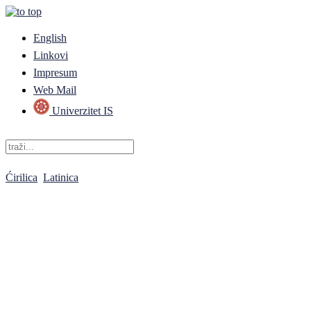
English
Linkovi
Impresum
Web Mail
Univerzitet IS
Ćirilica
Latinica