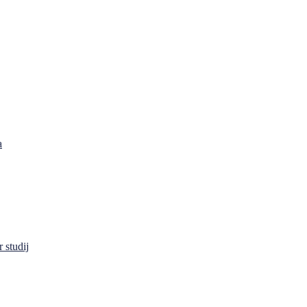
a
 studij