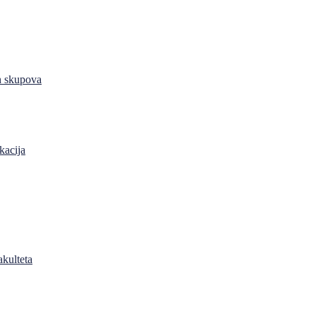
h skupova
kacija
akulteta