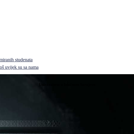
miranih studenata
i još uvijek su sa nama
Univerziteta u Istočnom Sarajevu