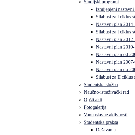
Studijski programi
Izmijenjeni nastavni
Silabusi za l ciklus
Nastavni plan 2014
Silabusi za l ciklus
Nastavni plan 2012
Nastavni plan 2010-
Nastavni plan od 20
Nastavni plan 2007-
Nastavni plan do 20
Silabusi za II ciklus
Studentska služba
Naučno-istraživački rad
Opšti akti
Fotogalerija
Vannastavne aktivnosti
Studentska praksa
Dešavanja