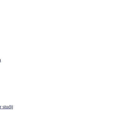
a
 studij