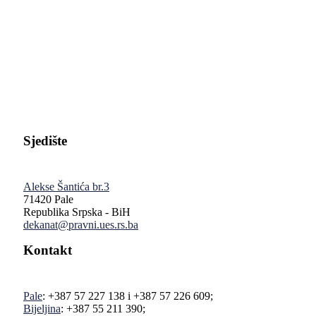
Pravni fakultet Univerziteta u Istočnom Sarajevu
Sjedište
Alekse Šantića br.3
71420 Pale
Republika Srpska - BiH
dekanat@pravni.ues.rs.ba
Kontakt
Pale
: +387 57 227 138 i +387 57 226 609;
Bijeljina
: +387 55 211 390;