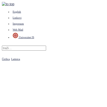
English
Linkovi
Impresum
Web Mail
Univerzitet IS
Ćirilica
Latinica