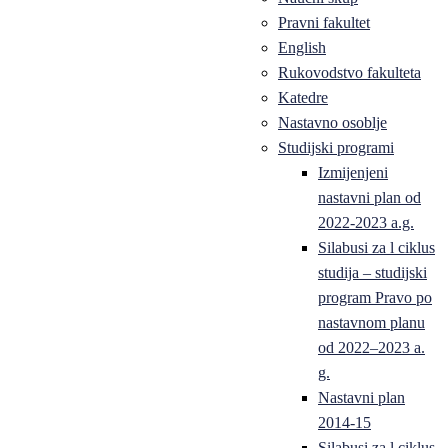
Pravni fakultet
English
Rukovodstvo fakulteta
Katedre
Nastavno osoblje
Studijski programi
Izmijenjeni
nastavni plan od
2022-2023 a.g.
Silabusi za l ciklus
studija – studijski
program Pravo po
nastavnom planu
od 2022–2023 a.
g.
Nastavni plan
2014-15
Silabusi za l ciklus