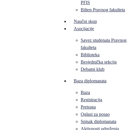
PFIS
Bilten Pravnog fakulteta
Naučni skup
Asocijacije
Savez studenata Pravnog
fakulteta
Biblioteka
Besjednička sekcija
Debatni klub
Baza diplomanata
Baza
Registracija
Pretraga
Oglasi za posao
Spisak diplomanata
Aktivnosti udruženja