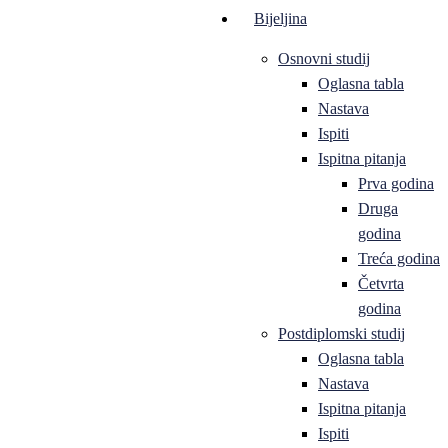
Bijeljina
Osnovni studij
Oglasna tabla
Nastava
Ispiti
Ispitna pitanja
Prva godina
Druga
godina
Treća godina
Četvrta
godina
Postdiplomski studij
Oglasna tabla
Nastava
Ispitna pitanja
Ispiti