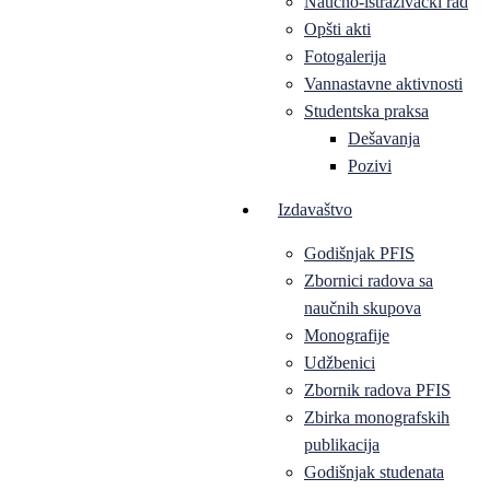
Naučno-istraživački rad
Opšti akti
Fotogalerija
Vannastavne aktivnosti
Studentska praksa
Dešavanja
Pozivi
Izdavaštvo
Godišnjak PFIS
Zbornici radova sa
naučnih skupova
Monografije
Udžbenici
Zbornik radova PFIS
Zbirka monografskih
publikacija
Godišnjak studenata