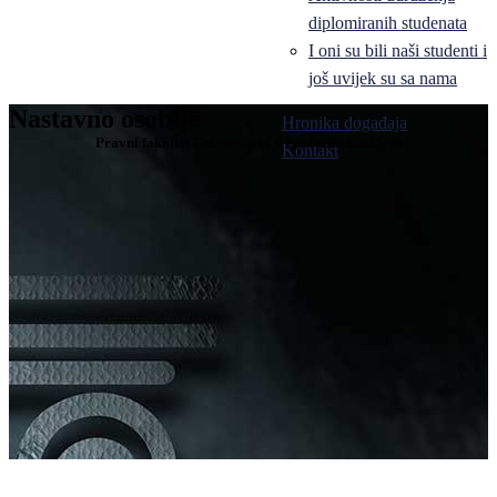
diplomiranih studenata
I oni su bili naši studenti i
još uvijek su sa nama
Nastavno osoblje
Hronika događaja
Pravni fakultet Univerziteta u Istočnom Sarajevu
Kontakt