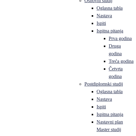
Osnovni studij
Oglasna tabla
Nastava
Ispiti
Ispitna pitanja
Prva godina
Druga
godina
Treća godina
Četvrta
godina
Postdiplomski studij
Oglasna tabla
Nastava
Ispiti
Ispitna pitanja
Nastavni plan
Master studij