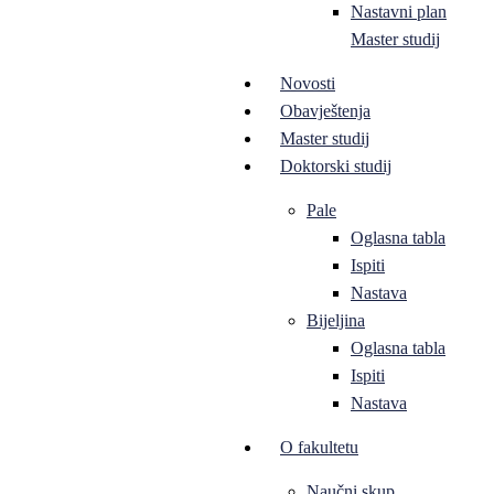
Nastavni plan
Master studij
Novosti
Obavještenja
Master studij
Doktorski studij
Pale
Oglasna tabla
Ispiti
Nastava
Bijeljina
Oglasna tabla
Ispiti
Nastava
O fakultetu
Naučni skup