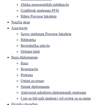
Zbirka monografskih publikacija
Godišnjak studenata PFIS
Bilten Pravnog fakulteta
Naučni skup
Asocijacije
Savez studenata Pravnog fakulteta
Biblioteka
Besjednička sekcija
Debatni klub
Baza diplomanata
Baza
Registracija
Pretraga
Oglasi za posao
Spisak diplomanata
Aktivnosti udruženja diplomiranih studenata
I oni su bili naši studenti i još uvijek su sa nama
Hronika događaja