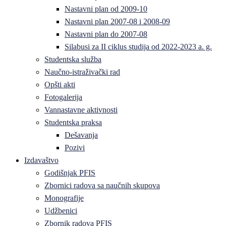
Nastavni plan od 2009-10
Nastavni plan 2007-08 i 2008-09
Nastavni plan do 2007-08
Silabusi za II ciklus studija od 2022-2023 a. g.
Studentska služba
Naučno-istraživački rad
Opšti akti
Fotogalerija
Vannastavne aktivnosti
Studentska praksa
Dešavanja
Pozivi
Izdavaštvo
Godišnjak PFIS
Zbornici radova sa naučnih skupova
Monografije
Udžbenici
Zbornik radova PFIS