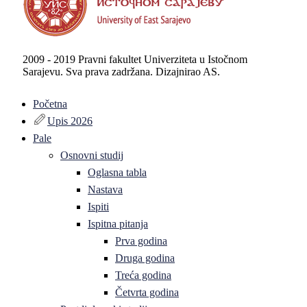
2009 - 2019 Pravni fakultet Univerziteta u Istočnom
Sarajevu. Sva prava zadržana. Dizajnirao AS.
Početna
Upis 2026
Pale
Osnovni studij
Oglasna tabla
Nastava
Ispiti
Ispitna pitanja
Prva godina
Druga godina
Treća godina
Četvrta godina