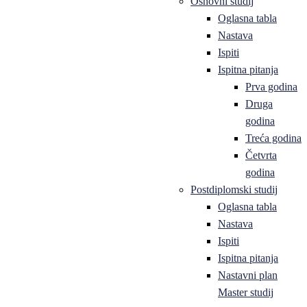
Osnovni studij
Oglasna tabla
Nastava
Ispiti
Ispitna pitanja
Prva godina
Druga
godina
Treća godina
Četvrta
godina
Postdiplomski studij
Oglasna tabla
Nastava
Ispiti
Ispitna pitanja
Nastavni plan
Master studij