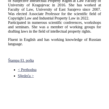
of Subjective Intellectual Property Rights at Law Faculty of
University of Kragujevac in 2016. She has worked at
Faculty of Law, University of East Sarajevo since 2007.
Was elected Associate Professor for the scientific field of
Copyright Law and Industrial Property Law in 2022.
Participated in numerous scientific conferences, workshops
and seminars. She was a member of working groups for
drafting laws in the field of intellectual property rights.
Fluent in English and has working knowledge of Russian
language.
Štampa
El. pošta
< Prethodna
Sljedeća >
Pravni fakultet Univerziteta u Istočnom Sarajevu