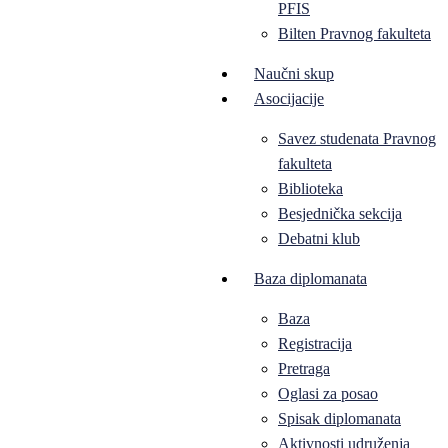
PFIS
Bilten Pravnog fakulteta
Naučni skup
Asocijacije
Savez studenata Pravnog
fakulteta
Biblioteka
Besjednička sekcija
Debatni klub
Baza diplomanata
Baza
Registracija
Pretraga
Oglasi za posao
Spisak diplomanata
Aktivnosti udruženja