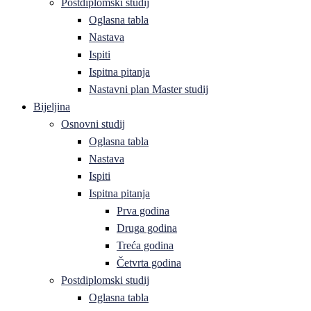
Postdiplomski studij
Oglasna tabla
Nastava
Ispiti
Ispitna pitanja
Nastavni plan Master studij
Bijeljina
Osnovni studij
Oglasna tabla
Nastava
Ispiti
Ispitna pitanja
Prva godina
Druga godina
Treća godina
Četvrta godina
Postdiplomski studij
Oglasna tabla