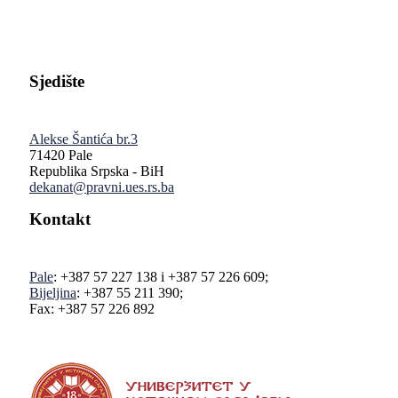
Sjedište
Alekse Šantića br.3
71420 Pale
Republika Srpska - BiH
dekanat@pravni.ues.rs.ba
Kontakt
Pale
: +387 57 227 138 i +387 57 226 609;
Bijeljina
: +387 55 211 390;
Fax: +387 57 226 892