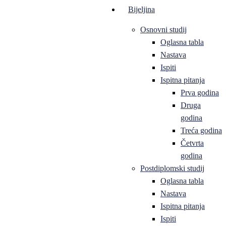
Bijeljina
Osnovni studij
Oglasna tabla
Nastava
Ispiti
Ispitna pitanja
Prva godina
Druga
godina
Treća godina
Četvrta
godina
Postdiplomski studij
Oglasna tabla
Nastava
Ispitna pitanja
Ispiti