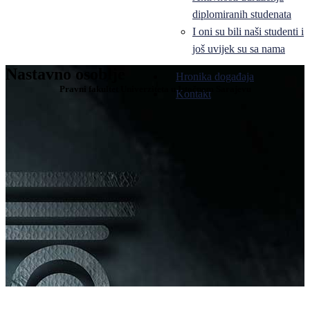
diplomiranih studenata
I oni su bili naši studenti i
još uvijek su sa nama
Nastavno osoblje
Hronika događaja
Pravni fakultet Univerziteta u Istočnom Sarajevu
Kontakt