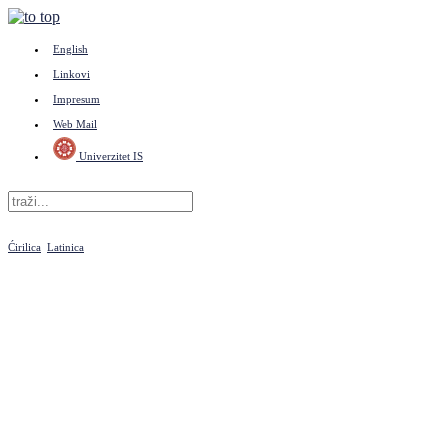
English
Linkovi
Impresum
Web Mail
Univerzitet IS
Ćirilica
Latinica