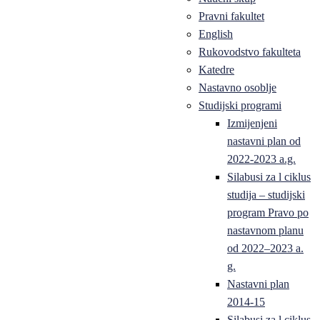
Pravni fakultet
English
Rukovodstvo fakulteta
Katedre
Nastavno osoblje
Studijski programi
Izmijenjeni
nastavni plan od
2022-2023 a.g.
Silabusi za l ciklus
studija – studijski
program Pravo po
nastavnom planu
od 2022–2023 a.
g.
Nastavni plan
2014-15
Silabusi za l ciklus