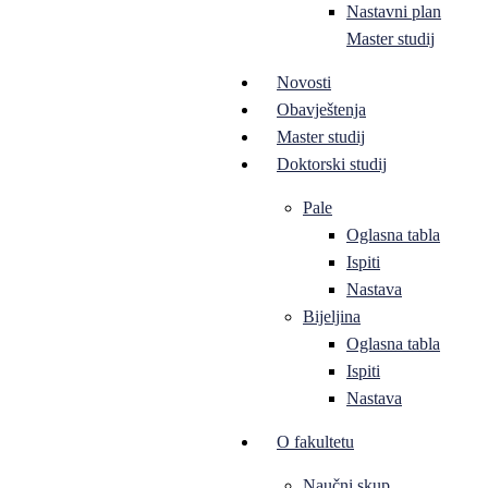
Nastavni plan
Master studij
Novosti
Obavještenja
Master studij
Doktorski studij
Pale
Oglasna tabla
Ispiti
Nastava
Bijeljina
Oglasna tabla
Ispiti
Nastava
O fakultetu
Naučni skup