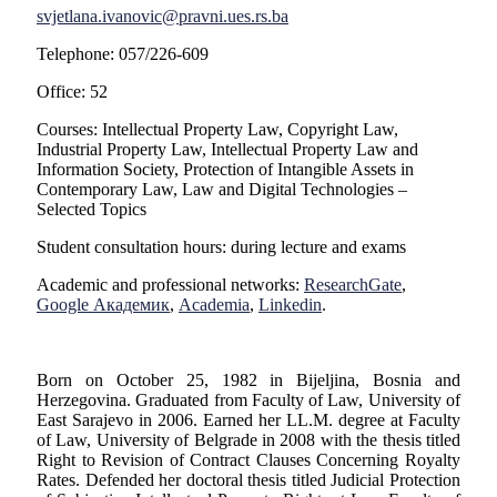
svjetlana.ivanovic@pravni.ues.rs.ba
Telephone: 057/226-609
Office: 52
Courses: Intellectual Property Law, Copyright Law,
Industrial Property Law, Intellectual Property Law and
Information Society, Protection of Intangible Assets in
Contemporary Law, Law and Digital Technologies –
Selected Topics
Student consultation hours: during lecture and exams
Academic and professional networks:
ResearchGate
,
Google Академик
,
Academia
,
Linkedin
.
Born on October 25, 1982 in Bijeljina, Bosnia and
Herzegovina. Graduated from Faculty of Law, University of
East Sarajevo in 2006. Earned her LL.M. degree at Faculty
of Law, University of Belgrade in 2008 with the thesis titled
Right to Revision of Contract Clauses Concerning Royalty
Rates. Defended her doctoral thesis titled Judicial Protection