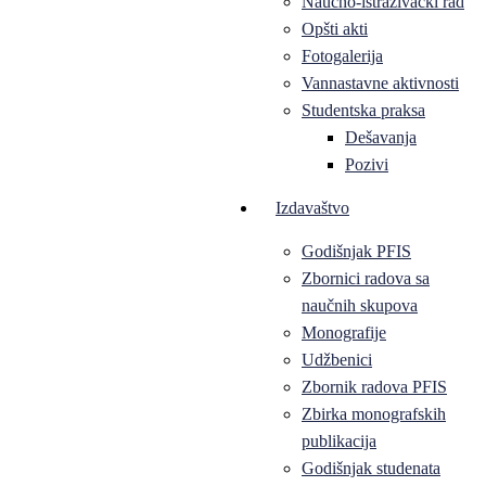
Naučno-istraživački rad
Opšti akti
Fotogalerija
Vannastavne aktivnosti
Studentska praksa
Dešavanja
Pozivi
Izdavaštvo
Godišnjak PFIS
Zbornici radova sa
naučnih skupova
Monografije
Udžbenici
Zbornik radova PFIS
Zbirka monografskih
publikacija
Godišnjak studenata