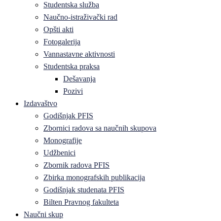
Studentska služba
Naučno-istraživački rad
Opšti akti
Fotogalerija
Vannastavne aktivnosti
Studentska praksa
Dešavanja
Pozivi
Izdavaštvo
Godišnjak PFIS
Zbornici radova sa naučnih skupova
Monografije
Udžbenici
Zbornik radova PFIS
Zbirka monografskih publikacija
Godišnjak studenata PFIS
Bilten Pravnog fakulteta
Naučni skup