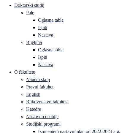
Doktorski studij
Pale
Oglasna tabla
Ispiti
Nastava
Bijeljina
Oglasna tabla
Ispiti
Nastava
O fakultetu
Naučni skup
Pravni fakultet
English
Rukovodstvo fakulteta
Katedre
Nastavno osoblje
Studijski programi
Izmijenjeni nastavni plan od 2022-2023 a.g.