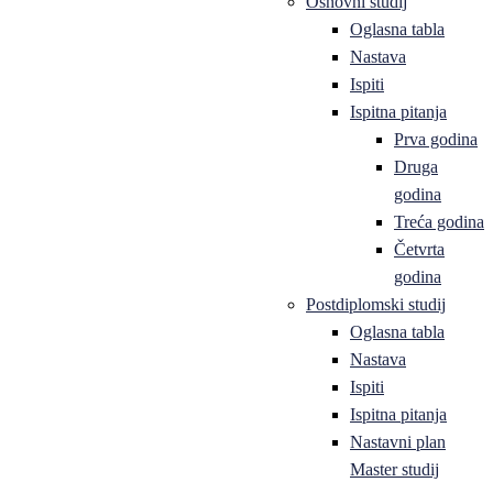
Osnovni studij
Oglasna tabla
Nastava
Ispiti
Ispitna pitanja
Prva godina
Druga
godina
Treća godina
Četvrta
godina
Postdiplomski studij
Oglasna tabla
Nastava
Ispiti
Ispitna pitanja
Nastavni plan
Master studij