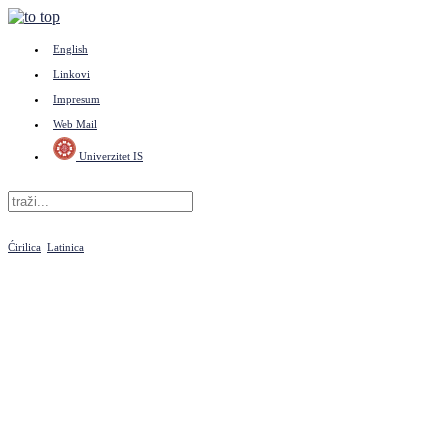
English
Linkovi
Impresum
Web Mail
Univerzitet IS
Ćirilica
Latinica