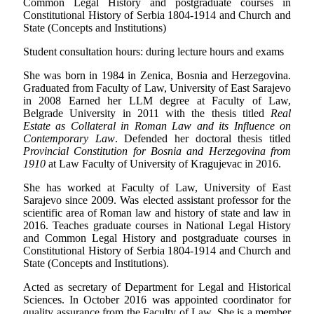
Common Legal History and postgraduate courses in
Constitutional History of Serbia 1804-1914 and Church and
State (Concepts and Institutions)
Student consultation hours: during lecture hours and exams
She was born in 1984 in Zenica, Bosnia and Herzegovina.
Graduated from Faculty of Law, University of East Sarajevo
in 2008 Earned her LLM degree at Faculty of Law,
Belgrade University in 2011 with the thesis titled
Real
Estate as Collateral in Roman Law and its Influence on
Contemporary Law
. Defended her doctoral thesis titled
Provincial Constitution for Bosnia and Herzegovina from
1910
at Law Faculty of University of Kragujevac in 2016.
She has worked at Faculty of Law, University of East
Sarajevo since 2009. Was elected assistant professor for the
scientific area of Roman law and history of state and law in
2016. Teaches graduate courses in National Legal History
and Common Legal History and postgraduate courses in
Constitutional History of Serbia 1804-1914 and Church and
State (Concepts and Institutions).
Acted as secretary of Department for Legal and Historical
Sciences. In October 2016 was appointed coordinator for
quality assurance from the Faculty of Law. She is a member