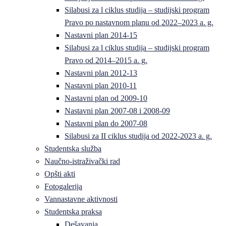
Silabusi za l ciklus studija – studijski program
Pravo po nastavnom planu od 2022–2023 a. g.
Nastavni plan 2014-15
Silabusi za l ciklus studija – studijski program
Pravo od 2014–2015 a. g.
Nastavni plan 2012-13
Nastavni plan 2010-11
Nastavni plan od 2009-10
Nastavni plan 2007-08 i 2008-09
Nastavni plan do 2007-08
Silabusi za II ciklus studija od 2022-2023 a. g.
Studentska služba
Naučno-istraživački rad
Opšti akti
Fotogalerija
Vannastavne aktivnosti
Studentska praksa
Dešavanja