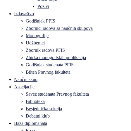
Pozivi
Izdavaštvo
Godišnjak PFIS
Zbornici radova sa naučnih skupova
Monografije
Udžbenici
Zbornik radova PFIS
Zbirka monografskih publikacija
Godišnjak studenata PFIS
Bilten Pravnog fakulteta
Naučni skup
Asocijacije
Savez studenata Pravnog fakulteta
Biblioteka
Besjednička sekcija
Debatni klub
Baza diplomanata
Baza