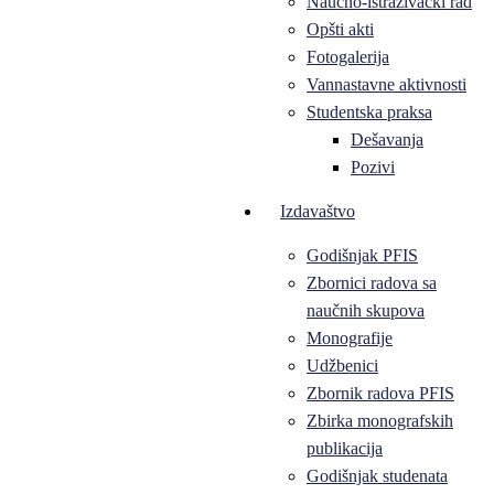
Naučno-istraživački rad
Opšti akti
Fotogalerija
Vannastavne aktivnosti
Studentska praksa
Dešavanja
Pozivi
Izdavaštvo
Godišnjak PFIS
Zbornici radova sa
naučnih skupova
Monografije
Udžbenici
Zbornik radova PFIS
Zbirka monografskih
publikacija
Godišnjak studenata