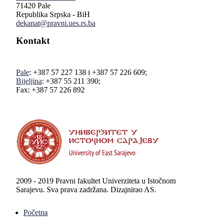
71420 Pale
Republika Srpska - BiH
dekanat@pravni.ues.rs.ba
Kontakt
Pale
: +387 57 227 138 i +387 57 226 609;
Bijeljina
: +387 55 211 390;
Fax: +387 57 226 892
2009 - 2019 Pravni fakultet Univerziteta u Istočnom
Sarajevu. Sva prava zadržana. Dizajnirao AS.
Početna