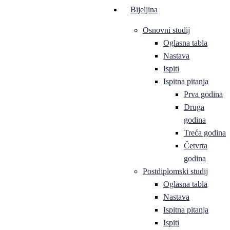
Bijeljina
Osnovni studij
Oglasna tabla
Nastava
Ispiti
Ispitna pitanja
Prva godina
Druga
godina
Treća godina
Četvrta
godina
Postdiplomski studij
Oglasna tabla
Nastava
Ispitna pitanja
Ispiti