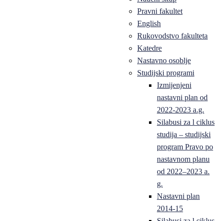
Pravni fakultet
English
Rukovodstvo fakulteta
Katedre
Nastavno osoblje
Studijski programi
Izmijenjeni
nastavni plan od
2022-2023 a.g.
Silabusi za l ciklus
studija – studijski
program Pravo po
nastavnom planu
od 2022–2023 a.
g.
Nastavni plan
2014-15
Silabusi za l ciklus