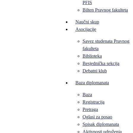
PFIS
Bilten Pravnog fakulteta
Naučni skup
Asocijacije
Savez studenata Pravnog
fakulteta
Biblioteka
Besjednička sekcija
Debatni klub
Baza diplomanata
Baza
Registracija
Pretraga
Oglasi za posao
Spisak diplomanata
Aktivnosti udruženja