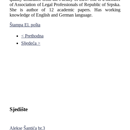
of Association of Legal Professionals of Republic of Srpska.
She is author of 12 academic papers. Has working
knowledge of English and German language.
Štampa
El. pošta
< Prethodna
Sljedeća >
Pravni fakultet Univerziteta u Istočnom Sarajevu
Sjedište
Alekse Šantića br.3