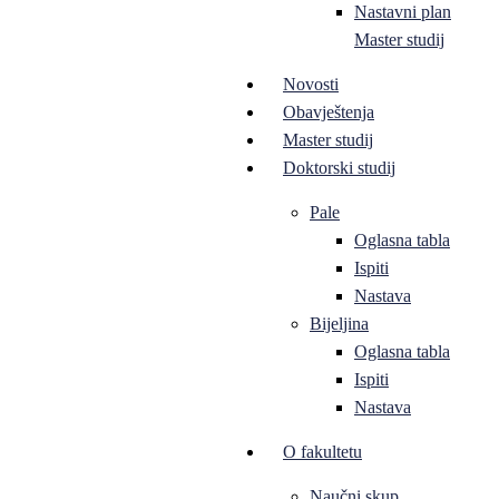
Nastavni plan
Master studij
Novosti
Obavještenja
Master studij
Doktorski studij
Pale
Oglasna tabla
Ispiti
Nastava
Bijeljina
Oglasna tabla
Ispiti
Nastava
O fakultetu
Naučni skup