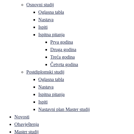
Osnovni studij
Oglasna tabla
Nastava
Ispiti
Ispitna pitanja
Prva godina
Druga godina
Treća godina
Četvrta godina
Postdiplomski studij
Oglasna tabla
Nastava
Ispitna pitanja
Ispiti
Nastavni plan Master studij
Novosti
Obavještenja
Master studij