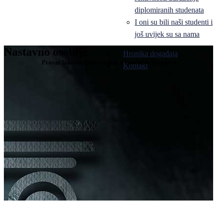
diplomiranih studenata
I oni su bili naši studenti i
još uvijek su sa nama
Nastavno osoblje
Hronika događaja
Pravni fakultet Univerziteta u Istočnom Sarajevu
Kontakt