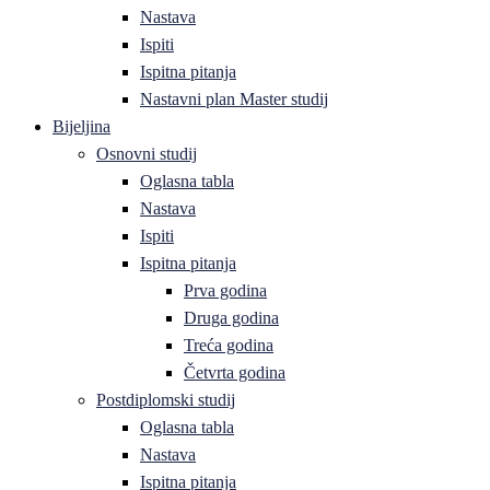
Nastava
Ispiti
Ispitna pitanja
Nastavni plan Master studij
Bijeljina
Osnovni studij
Oglasna tabla
Nastava
Ispiti
Ispitna pitanja
Prva godina
Druga godina
Treća godina
Četvrta godina
Postdiplomski studij
Oglasna tabla
Nastava
Ispitna pitanja