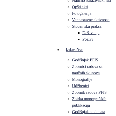
Naučno-istraživački rad
Opšti akti
Fotogalerija
Vannastavne aktivnosti
Studentska praksa
Dešavanja
Pozivi
Izdavaštvo
Godišnjak PFIS
Zbornici radova sa
naučnih skupova
Monografije
Udžbenici
Zbornik radova PFIS
Zbirka monografskih
publikacija
Godišnjak studenata