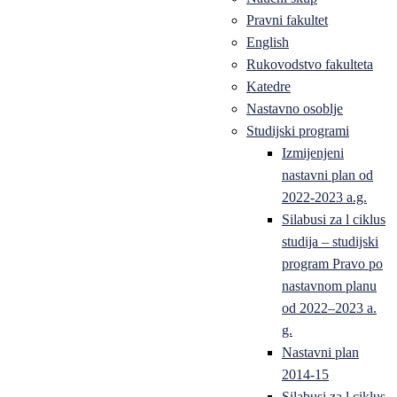
Pravni fakultet
English
Rukovodstvo fakulteta
Katedre
Nastavno osoblje
Studijski programi
Izmijenjeni
nastavni plan od
2022-2023 a.g.
Silabusi za l ciklus
studija – studijski
program Pravo po
nastavnom planu
od 2022–2023 a.
g.
Nastavni plan
2014-15
Silabusi za l ciklus