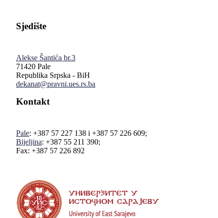
Sjedište
Alekse Šantića br.3
71420 Pale
Republika Srpska - BiH
dekanat@pravni.ues.rs.ba
Kontakt
Pale
: +387 57 227 138 i +387 57 226 609;
Bijeljina
: +387 55 211 390;
Fax: +387 57 226 892