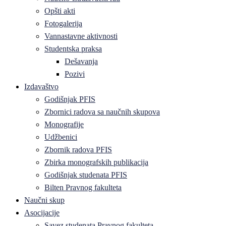
Opšti akti
Fotogalerija
Vannastavne aktivnosti
Studentska praksa
Dešavanja
Pozivi
Izdavaštvo
Godišnjak PFIS
Zbornici radova sa naučnih skupova
Monografije
Udžbenici
Zbornik radova PFIS
Zbirka monografskih publikacija
Godišnjak studenata PFIS
Bilten Pravnog fakulteta
Naučni skup
Asocijacije
Savez studenata Pravnog fakulteta