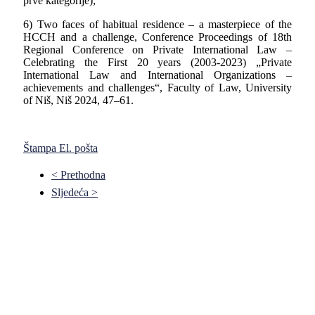
prve kategorije);
6)
Two faces of habitual residence – a masterpiece of the
HCCH and a challenge, Conference Proceedings of 18th
Regional Conference on Private International Law –
Celebrating the First 20 years (2003-2023) „Private
International Law and International Organizations –
achievements and challenges“, Faculty of Law, University
of Niš,
Niš 2024, 47–61.
Štampa
El. pošta
< Prethodna
Sljedeća >
Pravni fakultet Univerziteta u Istočnom Sarajevu