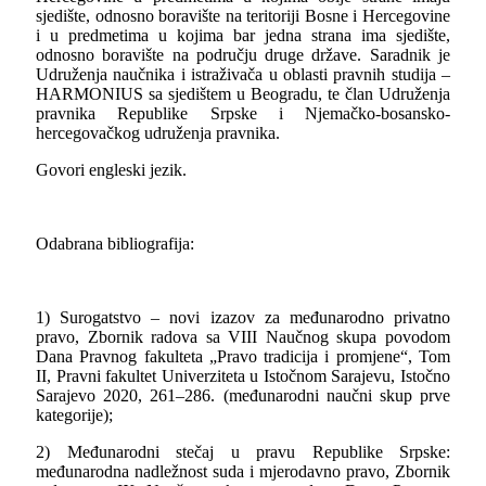
sjedište, odnosno boravište na teritoriji Bosne i Hercegovine
i u predmetima u kojima bar jedna strana ima sjedište,
odnosno boravište na području druge države. Saradnik je
Udruženja naučnika i istraživača u oblasti pravnih studija –
HARMONIUS
sa sjedištem u Beogradu, te član Udruženja
pravnika Republike Srpske i Njemačko-bosansko-
hercegovačkog udruženja pravnika.
Govori engleski jezik.
Odabrana bibliografija:
1) Surogatstvo – novi izazov za međunarodno privatno
pravo, Zbornik radova sa VIII Naučnog skupa povodom
Dana Pravnog fakulteta „Pravo tradicija i promjene“, Tom
II, Pravni fakultet Univerziteta u Istočnom Sarajevu, Istočno
Sarajevo 2020, 261–286. (međunarodni naučni skup prve
kategorije);
2) Međunarodni stečaj u pravu Republike Srpske:
međunarodna nadležnost suda i mjerodavno pravo, Zbornik