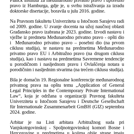
Planck
instituta za međunarodno privatno pravo i uporedno
pravo iz Hamburga, gdje je, u svrhu istraživanja za izradu
doktorske disertacije, boravila u julu 2016. godine.
Na Pravnom fakultetu Univerziteta u Istočnom Sarajevu radi
od 2009. godine. U zvanje docenta na užoj naučnoj oblasti
Građansko pravo izabrana je 2023. godine. Izvodi nastavu i
vježbe iz predmeta Međunarodno privatno pravo - opšti dio
i Međunarodno privatno pravo – posebni dio (na prvom
ciklusu studija), te nastavu na predmetima Međunarodno
privatno pravo EU i Arbitražno pravo (na drugom ciklusu
studija), kao i nastavu na predmetima Savremene tendencije
u porodičnom i nasljednom pravu i Ovlašćenja notara u
porodičnim i nasljednim stvarima (na trećem ciklusu studija).
Bila je domaćin 19. Regionalne konferencije međunarodnog
privatnog prava na opštu temu
„Application of General
Legal Principles in the Contemporary Private International
Law“
, koja je održana u organizaciji Pravnog fakulteta
Univerziteta u Istočnom Sarajevu i
Deutsche Gesellschaft
für Internationale Zusammenarbeit GmBH (GIZ)
septembra
2024. godine.
Arbitar je na Listi arbitara Arbitražnog suda pri
Vanjskotrgovinskoj - Spoljnotrgovinskoj komori Bosne i
Hercegovine u predmetima u kojima obije strane imaju