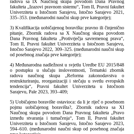
radova sa IX Naučnog skupa povodom Dana Pravnog
fakulteta „Izazovi pravnom sistemu“, Tom II, Pravni fakultet
Univerziteta u Istočnom Sarajevu, Istočno Sarajevo 2021,
335–353. (međunarodni naučni skup prve kategorije);
3) Kvalifikacija uobičajenog boravišta: pravno ili činjenično
pitanje, Zbornik radova sa X Naučnog skupa povodom
Dana Pravnog fakulteta „Protivrječja savremenog prava“,
Tom II, Pravni fakultet Univerziteta u Istočnom Sarajevu,
Istočno Sarajevo 2022, 309–325. (međunarodni naučni skup
od posebnog značaja prve kategorije);
4) Međunarodna nadležnost u svjetlu Uredbe EU 2015/848
o postupku u slučaju insloventnosti, Tematski zbornik
radova naučnog skupa „Reforma zakonodavstva o
restrukturiranju, reorganizaciji i stečaju u svetlu evropskih
tendencija“, Pravni fakultet Univerziteta u Istočnom
Sarajevu, Pale 2023, 393–409;
5) Uobičajeno boravište ostavioca: da li je riječ o posebnom
pojmu uobičajenog boravišta?, Zbornik radova sa XI
Naučnog skupa povodom Dana Pravnog fakulteta „Pravo
između stvaranja i tumačenja“, Tom II, Pravni fakultet
Univerziteta u Istočnom Sarajevu, Istočno Sarajevo 2023,
594–610. (međunarodni naučni skup od posebnog značaja