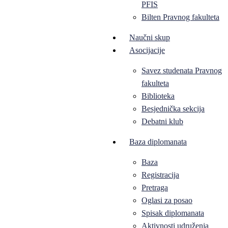
PFIS
Bilten Pravnog fakulteta
Naučni skup
Asocijacije
Savez studenata Pravnog
fakulteta
Biblioteka
Besjednička sekcija
Debatni klub
Baza diplomanata
Baza
Registracija
Pretraga
Oglasi za posao
Spisak diplomanata
Aktivnosti udruženja