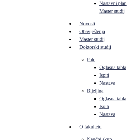
Nastavni plan
Master studij
Novosti
Obavještenja
Master studij
Doktorski studij
Pale
Oglasna tabla
Ispiti
Nastava
Bijeljina
Oglasna tabla
Ispiti
Nastava
O fakultetu
Naučni skup