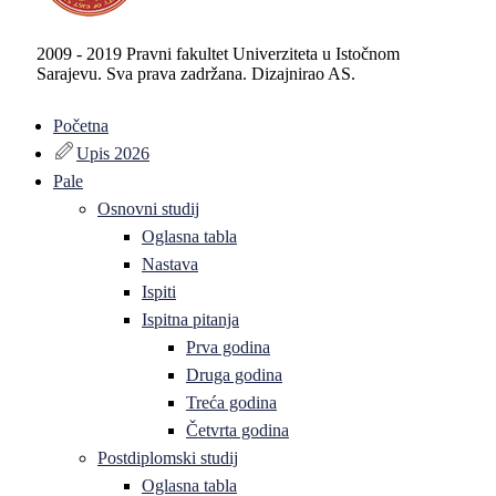
2009 - 2019 Pravni fakultet Univerziteta u Istočnom
Sarajevu. Sva prava zadržana. Dizajnirao AS.
Početna
Upis 2026
Pale
Osnovni studij
Oglasna tabla
Nastava
Ispiti
Ispitna pitanja
Prva godina
Druga godina
Treća godina
Četvrta godina
Postdiplomski studij
Oglasna tabla