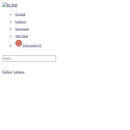
English
Linkovi
Impresum
Web Mail
Univerzitet IS
Ćirilica
Latinica