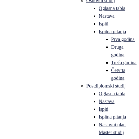
Osnovni studij
Oglasna tabla
Nastava
Ispiti
Ispitna pitanja
Prva godina
Druga
godina
Treća godina
Četvrta
godina
Postdiplomski studij
Oglasna tabla
Nastava
Ispiti
Ispitna pitanja
Nastavni plan
Master studij