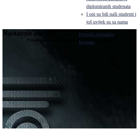
diplomiranih studenata
I oni su bili naši studenti i
još uvijek su sa nama
Nastavno osoblje
Hronika događaja
Pravni fakultet Univerziteta u Istočnom Sarajevu
Kontakt