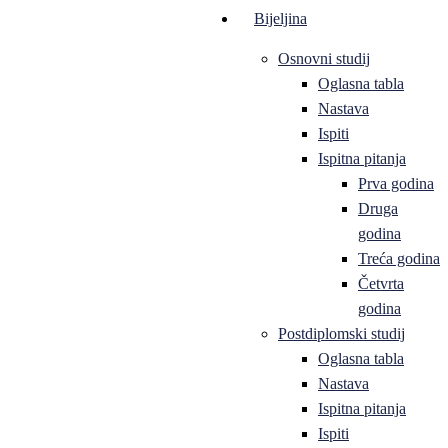
Bijeljina
Osnovni studij
Oglasna tabla
Nastava
Ispiti
Ispitna pitanja
Prva godina
Druga
godina
Treća godina
Četvrta
godina
Postdiplomski studij
Oglasna tabla
Nastava
Ispitna pitanja
Ispiti