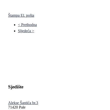
Štampa
El. pošta
< Prethodna
Sljedeća >
Pravni fakultet Univerziteta u Istočnom Sarajevu
Sjedište
Alekse Šantića br.3
71420 Pale