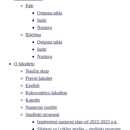
Pale
Oglasna tabla
Ispiti
Nastava
Bijeljina
Oglasna tabla
Ispiti
Nastava
O fakultetu
Naučni skup
Pravni fakultet
English
Rukovodstvo fakulteta
Katedre
Nastavno osoblje
Studijski programi
Izmijenjeni nastavni plan od 2022-2023 a.g.
Silabusi za l ciklus studija – studijski program