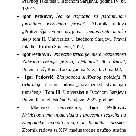
Pravnog fakulteta u Istočnom Sarajevu, godina IV, br.
1/2013.
Igor Petković,
Šta se dogodilo sa garantivnom
funkcijom Krivičnog prava?
, Zbornik radova
„Protivrječja savremenog prava“
međunarodni naučni
skup
tom II, Univerzitet u Istočnom Sarajevu Pravni
fakultet, Istočno Sarajevo, 2022;
Igor Petković,
Obavezno izricanje mjere bezbjednosti
Zabrana vršenja poziva, djelatnosti ili dužnosti
,
Pravna riječ, Banja Luka, godina XIX, br. 65/2022;
Igor Petković,
Zloupotreba službenog položaja ili
ovlaštenja
, Zbornik radova „Pravo između stvaranja i
tumačenja“ Tom III, Univerzitet u Istočnom Sarajevu
Pravni fakultet, Istočno Sarajevo, 2023. godine;
Mladenka Govedarica
, Igor Petković,
Krivičnopravna (materijalna i procesna) reakcija na
zloupotrebe opojnih droga u Republici Srpskoj
,
Zbornik radova sa XIV međunarodne naučno-stručne