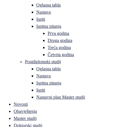
Oglasna tabla
Nastava
Ispiti
Ispitna pitanja
Prva godina
Druga godina
Treća godina
Četvrta godina
Postdiplomski studij
Oglasna tabla
Nastava
Ispitna pitanja
Ispiti
Nastavni plan Master studij
Novosti
Obavještenja
Master studij
Doktorski studij