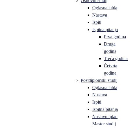
Osnovni studij
Oglasna tabla
Nastava
Ispiti
Ispitna pitanja
Prva godina
Druga
godina
Treća godina
Četvrta
godina
Postdiplomski studij
Oglasna tabla
Nastava
Ispiti
Ispitna pitanja
Nastavni plan
Master studij