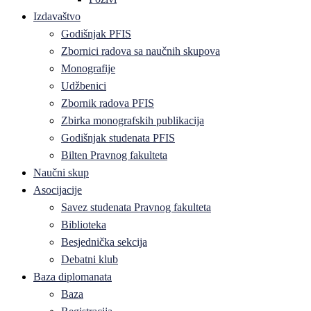
Izdavaštvo
Godišnjak PFIS
Zbornici radova sa naučnih skupova
Monografije
Udžbenici
Zbornik radova PFIS
Zbirka monografskih publikacija
Godišnjak studenata PFIS
Bilten Pravnog fakulteta
Naučni skup
Asocijacije
Savez studenata Pravnog fakulteta
Biblioteka
Besjednička sekcija
Debatni klub
Baza diplomanata
Baza