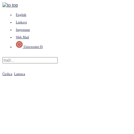
English
Linkovi
Impresum
Web Mail
Univerzitet IS
Ćirilica
Latinica