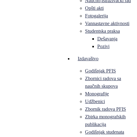
Naučno-istraživački rad
Opšti akti
Fotogalerija
Vannastavne aktivnosti
Studentska praksa
Dešavanja
Pozivi
Izdavaštvo
Godišnjak PFIS
Zbornici radova sa
naučnih skupova
Monografije
Udžbenici
Zbornik radova PFIS
Zbirka monografskih
publikacija
Godišnjak studenata