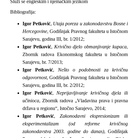
Služi se engleskim i njemačkim jezikom
Bibliografija:
Igor Petković
,
Utaja poreza u zakonodavstvu Bosne i
Hercegovine
, Godišnjak Pravnog fakulteta u Istočnom
Sarajevu, godina III, br. 1/2012;
Igor Petković
,
Krivično djelo obmanjivanje kupaca
,
Zbornik radova Ekonomskog fakulteta u Istočnom
Sarajevu, br. 7/2013;
Igor Petković
,
Nešto o podobnosti za krivičnu
odgovornost
, Godišnjak Pravnog fakulteta u Istočnom
Sarajevu, godina III, br. 2/2012;
Igor Petković
,
Neprijavljivanje krivičnog djela ili
učinioca
, Zbornik radova „Vladavina prava i pravna
država u regionu“, Istočno Sarajevo, 2014;
Igor Petković
,
Zakonodavni ekspresionizam ili
eksperimentalizam (od reforme krivičnog
zakonodavstva 2003. godine do danas)
, Godišnjak