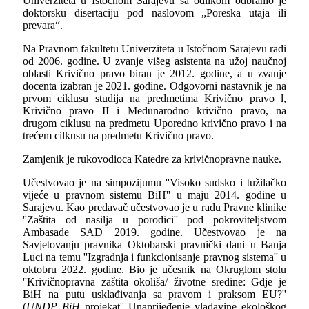
Univerziteta u Istočnom Sarajevu sa odlikom odbranio je
doktorsku disertaciju pod naslovom „Poreska utaja ili
prevara“.
Na Pravnom fakultetu Univerziteta u Istočnom Sarajevu radi
od 2006. godine. U zvanje višeg asistenta na užoj naučnoj
oblasti Krivično pravo biran je 2012. godine, a u zvanje
docenta izabran je 2021. godine. Odgovorni nastavnik je na
prvom ciklusu studija na predmetima Krivično pravo l,
Krivično pravo II i Međunarodno krivično pravo, na
drugom ciklusu na predmetu Uporedno krivično pravo i na
trećem cilkusu na predmetu Krivično pravo.
Zamjenik je rukovodioca Katedre za krivičnopravne nauke.
Učestvovao je na simpozijumu ''Visoko sudsko i tužilačko
vijeće u pravnom sistemu BiH'' u maju 2014. godine u
Sarajevu. Kao predavač učestvovao je u radu Pravne klinike
''Zaštita od nasilja u porodici'' pod pokroviteljstvom
Ambasade SAD 2019. godine. Učestvovao je na
Savjetovanju pravnika Oktobarski pravnički dani u Banja
Luci na temu ''Izgradnja i funkcionisanje pravnog sistema'' u
oktobru 2022. godine. Bio je učesnik na Okruglom stolu
''Krivičnopravna zaštita okoliša/ životne sredine: Gdje je
BiH na putu usklađivanja sa pravom i praksom EU?''
(
UNDP BiH
projekat'' Unaprijeđenje vladavine ekološkog