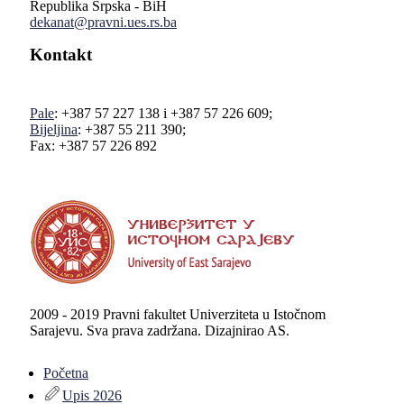
Republika Srpska - BiH
dekanat@pravni.ues.rs.ba
Kontakt
Pale
: +387 57 227 138 i +387 57 226 609;
Bijeljina
: +387 55 211 390;
Fax: +387 57 226 892
2009 - 2019 Pravni fakultet Univerziteta u Istočnom
Sarajevu. Sva prava zadržana. Dizajnirao AS.
Početna
Upis 2026