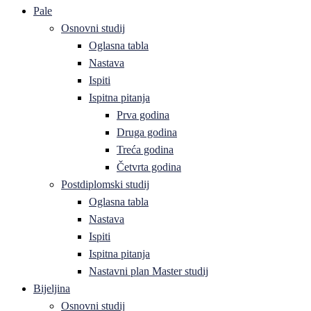
Pale
Osnovni studij
Oglasna tabla
Nastava
Ispiti
Ispitna pitanja
Prva godina
Druga godina
Treća godina
Četvrta godina
Postdiplomski studij
Oglasna tabla
Nastava
Ispiti
Ispitna pitanja
Nastavni plan Master studij
Bijeljina
Osnovni studij