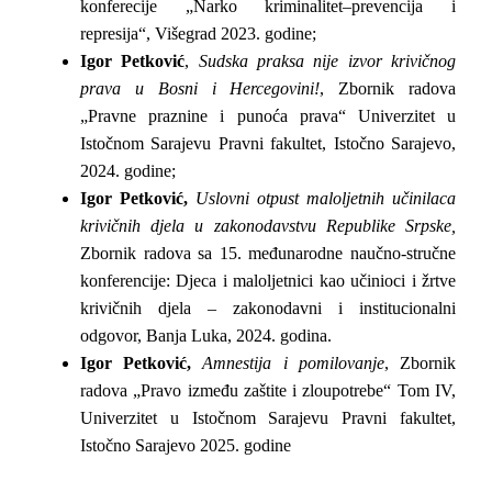
konferecije „Narko kriminalitet–prevencija i
represija“, Višegrad 2023. godine;
Igor Petković
,
Sudska praksa nije izvor krivičnog
prava u Bosni i Hercegovini!
, Zbornik radova
„Pravne praznine i punoća prava“ Univerzitet u
Istočnom Sarajevu Pravni fakultet, Istočno Sarajevo,
2024. godine;
Igor Petković,
Uslovni otpust maloljetnih učinilaca
krivičnih djela u zakonodavstvu Republike Srpske,
Zbornik radova sa 15. međunarodne naučno-stručne
konferencije: Djeca i maloljetnici kao učinioci i žrtve
krivičnih djela – zakonodavni i institucionalni
odgovor, Banja Luka, 2024. godina.
Igor Petković,
Amnestija i pomilovanje
, Zbornik
radova „Pravo između zaštite i zloupotrebe“ Tom IV,
Univerzitet u Istočnom Sarajevu Pravni fakultet,
Istočno Sarajevo 2025. godine