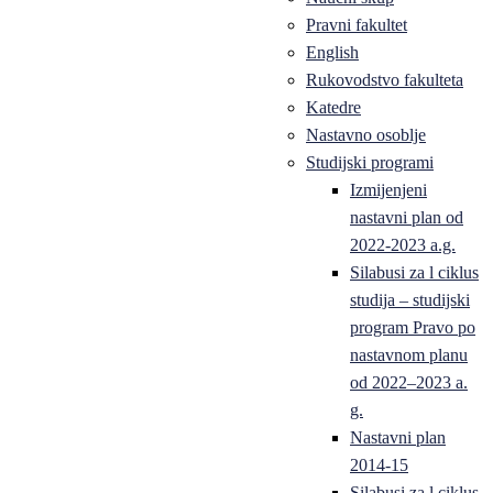
Pravni fakultet
English
Rukovodstvo fakulteta
Katedre
Nastavno osoblje
Studijski programi
Izmijenjeni
nastavni plan od
2022-2023 a.g.
Silabusi za l ciklus
studija – studijski
program Pravo po
nastavnom planu
od 2022–2023 a.
g.
Nastavni plan
2014-15
Silabusi za l ciklus