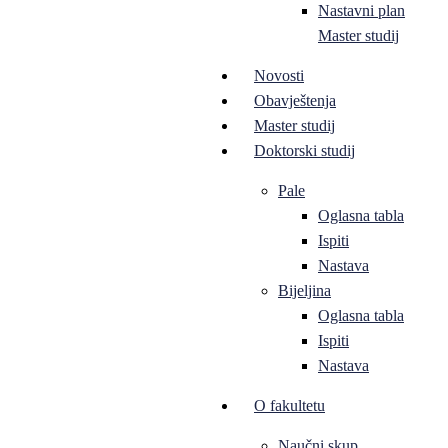
Nastavni plan
Master studij
Novosti
Obavještenja
Master studij
Doktorski studij
Pale
Oglasna tabla
Ispiti
Nastava
Bijeljina
Oglasna tabla
Ispiti
Nastava
O fakultetu
Naučni skup