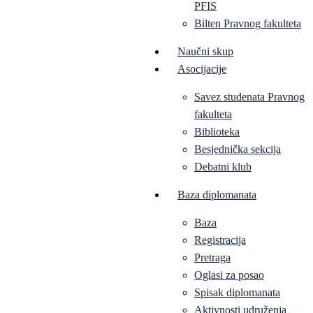
PFIS
Bilten Pravnog fakulteta
Naučni skup
Asocijacije
Savez studenata Pravnog
fakulteta
Biblioteka
Besjednička sekcija
Debatni klub
Baza diplomanata
Baza
Registracija
Pretraga
Oglasi za posao
Spisak diplomanata
Aktivnosti udruženja