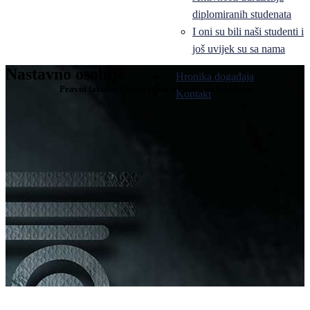
diplomiranih studenata
I oni su bili naši studenti i
još uvijek su sa nama
Nastavno osoblje
Hronika događaja
Pravni fakultet Univerziteta u Istočnom Sarajevu
Kontakt