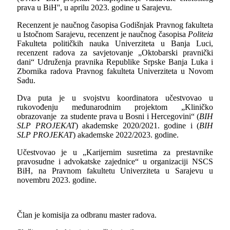
prava u BiH'', u aprilu 2023. godine u Sarajevu.
Recenzent je naučnog časopisa Godišnjak Pravnog fakulteta
u Istočnom Sarajevu, recenzent je naučnog časopisa
Politeia
Fakulteta političkih nauka Univerziteta u Banja Luci,
recenzent radova za savjetovanje „Oktobarski pravnički
dani“ Udruženja pravnika Republike Srpske Banja Luka i
Zbornika radova Pravnog fakulteta Univerziteta u Novom
Sadu.
Dva puta je u svojstvu koordinatora učestvovao u
rukovođenju međunarodnim projektom „Kliničko
obrazovanje za studente prava u Bosni i Hercegovini“ (
BIH
SLP PROJEKAT
) akademske 2020/2021. godine i (
BIH
SLP PROJEKAT
) akademske 2022/2023. godine.
Učestvovao je u „Karijernim susretima za prestavnike
pravosudne i advokatske zajednice“ u organizaciji
NSCS
BiH, na Pravnom fakultetu Univerziteta u Sarajevu u
novembru 2023. godine.
Član je komisija za odbranu master radova.