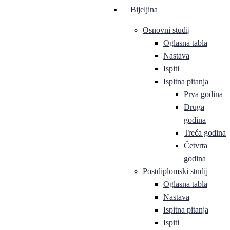
Bijeljina
Osnovni studij
Oglasna tabla
Nastava
Ispiti
Ispitna pitanja
Prva godina
Druga
godina
Treća godina
Četvrta
godina
Postdiplomski studij
Oglasna tabla
Nastava
Ispitna pitanja
Ispiti