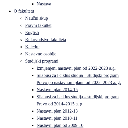
Nastava
O fakultetu
Naučni skup
Pravni fakultet
English
Rukovodstvo fakulteta
Katedre
Nastavno osoblje
Studijski programi
Izmijenjeni nastavni plan od 2022-2023 a.g.
Silabusi za l ciklus studija – studijski program
Pravo po nastavnom planu od 2022–2023 a. g.
Nastavni plan 2014-15
Silabusi za l ciklus studija – studijski program
Pravo od 2014–2015 a. g.
Nastavni plan 2012-13
Nastavni plan 2010-11
Nastavni plan od 2009-10