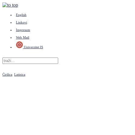
English
Linkovi
Impresum
Web Mail
Univerzitet IS
Ćirilica
Latinica