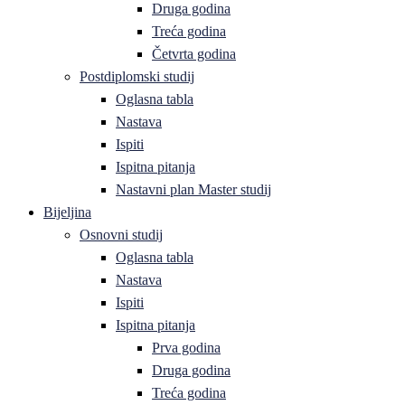
Druga godina
Treća godina
Četvrta godina
Postdiplomski studij
Oglasna tabla
Nastava
Ispiti
Ispitna pitanja
Nastavni plan Master studij
Bijeljina
Osnovni studij
Oglasna tabla
Nastava
Ispiti
Ispitna pitanja
Prva godina
Druga godina
Treća godina