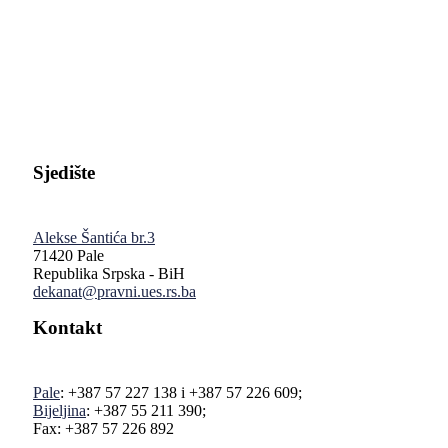
Pravni fakultet Univerziteta u Istočnom Sarajevu
Sjedište
Alekse Šantića br.3
71420 Pale
Republika Srpska - BiH
dekanat@pravni.ues.rs.ba
Kontakt
Pale
: +387 57 227 138 i +387 57 226 609;
Bijeljina
: +387 55 211 390;
Fax: +387 57 226 892