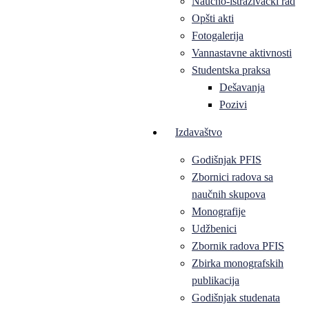
Naučno-istraživački rad
Opšti akti
Fotogalerija
Vannastavne aktivnosti
Studentska praksa
Dešavanja
Pozivi
Izdavaštvo
Godišnjak PFIS
Zbornici radova sa
naučnih skupova
Monografije
Udžbenici
Zbornik radova PFIS
Zbirka monografskih
publikacija
Godišnjak studenata