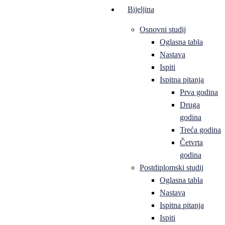
Bijeljina
Osnovni studij
Oglasna tabla
Nastava
Ispiti
Ispitna pitanja
Prva godina
Druga
godina
Treća godina
Četvrta
godina
Postdiplomski studij
Oglasna tabla
Nastava
Ispitna pitanja
Ispiti