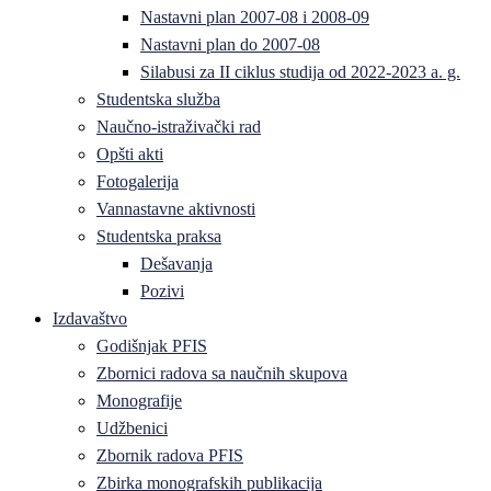
Nastavni plan 2007-08 i 2008-09
Nastavni plan do 2007-08
Silabusi za II ciklus studija od 2022-2023 a. g.
Studentska služba
Naučno-istraživački rad
Opšti akti
Fotogalerija
Vannastavne aktivnosti
Studentska praksa
Dešavanja
Pozivi
Izdavaštvo
Godišnjak PFIS
Zbornici radova sa naučnih skupova
Monografije
Udžbenici
Zbornik radova PFIS
Zbirka monografskih publikacija