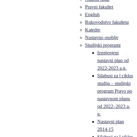
Pravni fakultet
English
Rukovodstvo fakulteta
Katedre
Nastavno osoblje
Studijski programi
Izmijenjeni
nastavni plan od
2022-2023 a.g.
Silabusi za l ciklus
studija – studijski
program Pravo po
nastavnom planu
od 2022–2023 a.
g.
Nastavni plan
2014-15
Silabusi za l ciklus