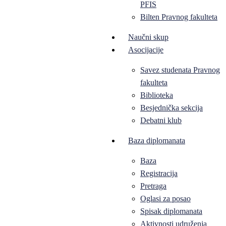
PFIS
Bilten Pravnog fakulteta
Naučni skup
Asocijacije
Savez studenata Pravnog
fakulteta
Biblioteka
Besjednička sekcija
Debatni klub
Baza diplomanata
Baza
Registracija
Pretraga
Oglasi za posao
Spisak diplomanata
Aktivnosti udruženja