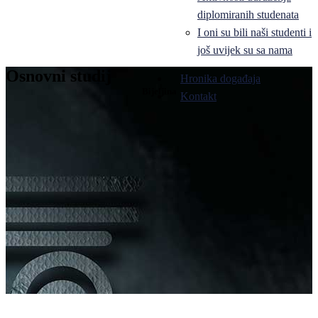
diplomiranih studenata
I oni su bili naši studenti i
još uvijek su sa nama
Osnovni studij
Hronika događaja
Bijeljina
Kontakt