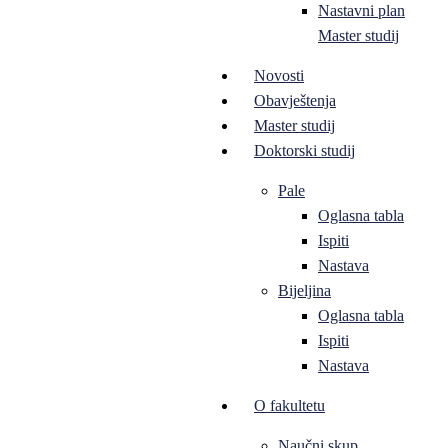
Nastavni plan
Master studij
Novosti
Obavještenja
Master studij
Doktorski studij
Pale
Oglasna tabla
Ispiti
Nastava
Bijeljina
Oglasna tabla
Ispiti
Nastava
O fakultetu
Naučni skup