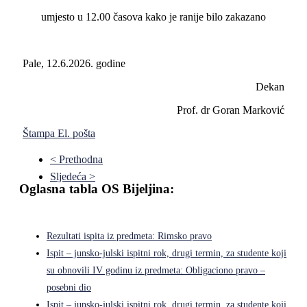
umjesto u 12.00 časova kako je ranije bilo zakazano
Pale, 12.6.2026. godine
Dekan
Prof. dr Goran Marković
Štampa
El. pošta
< Prethodna
Sljedeća >
Oglasna tabla OS Bijeljina:
Rezultati ispita iz predmeta: Rimsko pravo
Ispit – junsko-julski ispitni rok, drugi termin, za studente koji
su obnovili IV godinu iz predmeta: Obligaciono pravo –
posebni dio
Ispit – junsko-julski ispitni rok, drugi termin, za studente koji