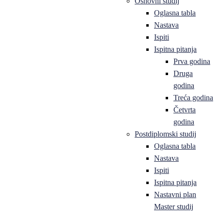
Osnovni studij
Oglasna tabla
Nastava
Ispiti
Ispitna pitanja
Prva godina
Druga
godina
Treća godina
Četvrta
godina
Postdiplomski studij
Oglasna tabla
Nastava
Ispiti
Ispitna pitanja
Nastavni plan
Master studij