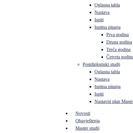
Oglasna tabla
Nastava
Ispiti
Ispitna pitanja
Prva godina
Druga godina
Treća godina
Četvrta godin
Postdiplomski studij
Oglasna tabla
Nastava
Ispitna pitanja
Ispiti
Nastavni plan Master
Novosti
Obavještenja
Master studij