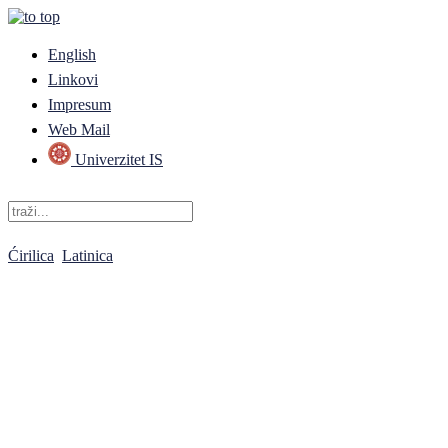
English
Linkovi
Impresum
Web Mail
Univerzitet IS
Ćirilica
Latinica