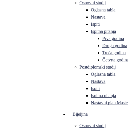
Osnovni studij
Oglasna tabla
Nastava
Ispiti
Ispitna pitanja
Prva godina
Druga godina
Treća godina
Četvrta godin
Postdiplomski studij
Oglasna tabla
Nastava
Ispiti
Ispitna pitanja
Nastavni plan Master
Bijeljina
Osnovni studij