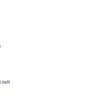
a
 studij