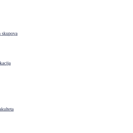
h skupova
kacija
akulteta