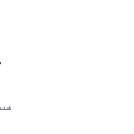
a
 studij