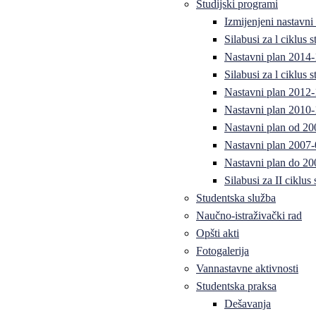
Studijski programi
Izmijenjeni nastavni
Silabusi za l ciklus
Nastavni plan 2014
Silabusi za l ciklus
Nastavni plan 2012
Nastavni plan 2010-
Nastavni plan od 20
Nastavni plan 2007-
Nastavni plan do 20
Silabusi za II ciklus
Studentska služba
Naučno-istraživački rad
Opšti akti
Fotogalerija
Vannastavne aktivnosti
Studentska praksa
Dešavanja