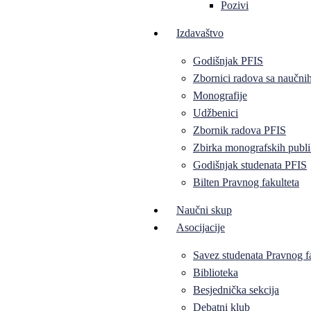
Pozivi
Izdavaštvo
Godišnjak PFIS
Zbornici radova sa naučni
Monografije
Udžbenici
Zbornik radova PFIS
Zbirka monografskih publi
Godišnjak studenata PFIS
Bilten Pravnog fakulteta
Naučni skup
Asocijacije
Savez studenata Pravnog f
Biblioteka
Besjednička sekcija
Debatni klub