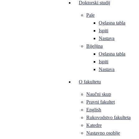
Doktorski studij
Pale
Oglasna tabla
Ispiti
Nastava
Bijeljina
Oglasna tabla
Ispiti
Nastava
O fakultetu
Naučni skup
Pravni fakultet
English
Rukovodstvo fakulteta
Katedre
Nastavno osoblje