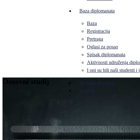
Baza diplomanata
Baza
Registracija
Pretraga
Oglasi za posao
Spisak diplomanata
Aktivnosti udruženja diplo
I oni su bili naši studenti 
Osnovni studij
Hronika događaja
Kontakt