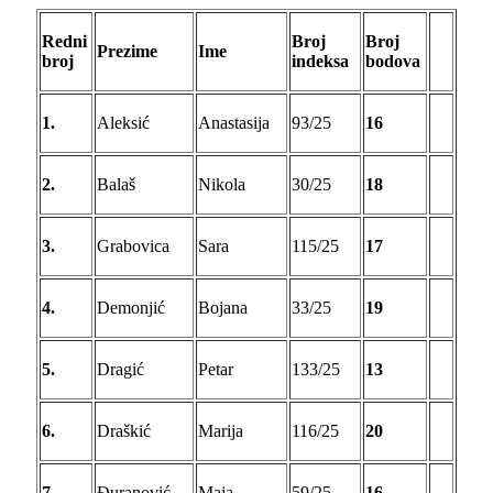
Redni
Broj
Broj
Prezime
Ime
broj
indeksa
bodova
1.
Aleksić
Anastasija
93/25
16
2.
Balaš
Nikola
30/25
18
3.
Grabovica
Sara
115/25
17
4.
Demonjić
Bojana
33/25
19
5.
Dragić
Petar
133/25
13
6.
Draškić
Marija
116/25
20
7.
Đuranović
Maja
59/25
16