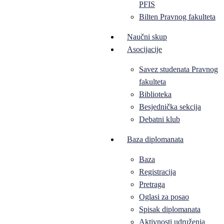
PFIS
Bilten Pravnog fakulteta
Naučni skup
Asocijacije
Savez studenata Pravnog
fakulteta
Biblioteka
Besjednička sekcija
Debatni klub
Baza diplomanata
Baza
Registracija
Pretraga
Oglasi za posao
Spisak diplomanata
Aktivnosti udruženja