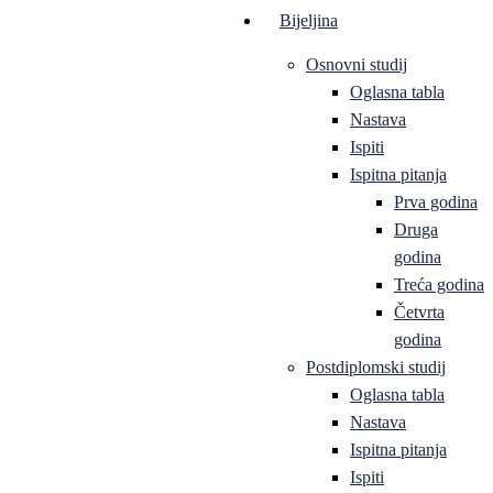
Bijeljina
Osnovni studij
Oglasna tabla
Nastava
Ispiti
Ispitna pitanja
Prva godina
Druga
godina
Treća godina
Četvrta
godina
Postdiplomski studij
Oglasna tabla
Nastava
Ispitna pitanja
Ispiti