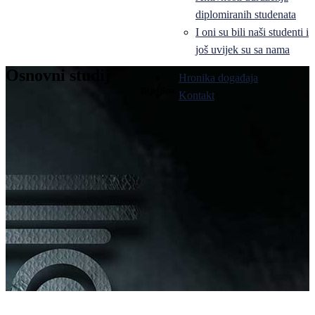
diplomiranih studenata
I oni su bili naši studenti i
još uvijek su sa nama
Osnovni studij
Hronika događaja
Bijeljina
Kontakt