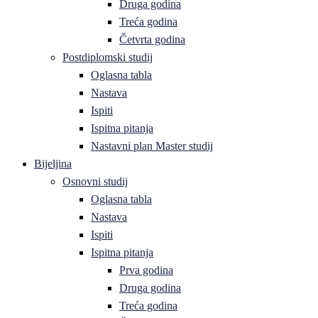
Druga godina
Treća godina
Četvrta godina
Postdiplomski studij
Oglasna tabla
Nastava
Ispiti
Ispitna pitanja
Nastavni plan Master studij
Bijeljina
Osnovni studij
Oglasna tabla
Nastava
Ispiti
Ispitna pitanja
Prva godina
Druga godina
Treća godina