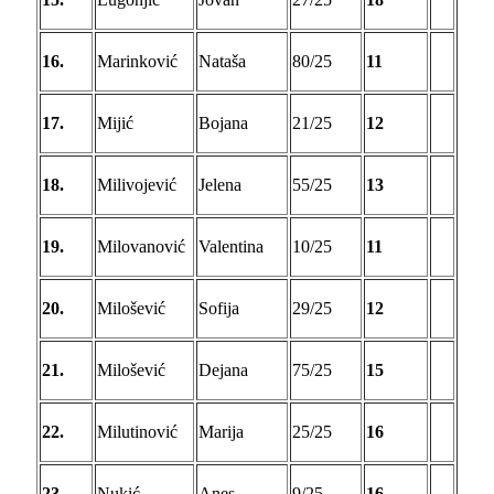
16.
Marinković
Nataša
80/25
11
17.
Mijić
Bojana
21/25
12
18.
Milivojević
Jelena
55/25
13
19.
Milovanović
Valentina
10/25
11
20.
Milošević
Sofija
29/25
12
21.
Milošević
Dejana
75/25
15
22.
Milutinović
Marija
25/25
16
23.
Nukić
Anes
9/25
16