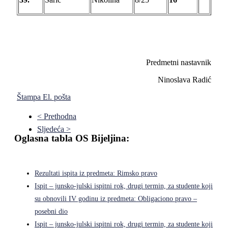
Predmetni nastavnik
Ninoslava Radić
Štampa
El. pošta
< Prethodna
Sljedeća >
Oglasna tabla OS Bijeljina:
Rezultati ispita iz predmeta: Rimsko pravo
Ispit – junsko-julski ispitni rok, drugi termin, za studente koji
su obnovili IV godinu iz predmeta: Obligaciono pravo –
posebni dio
Ispit – junsko-julski ispitni rok, drugi termin, za studente koji