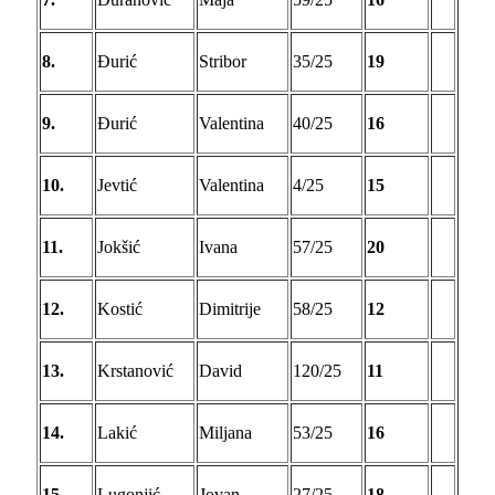
8.
Đurić
Stribor
35/25
19
9.
Đurić
Valentina
40/25
16
10.
Jevtić
Valentina
4/25
15
11.
Jokšić
Ivana
57/25
20
12.
Kostić
Dimitrije
58/25
12
13.
Krstanović
David
120/25
11
14.
Lakić
Miljana
53/25
16
15.
Lugonjić
Jovan
27/25
18