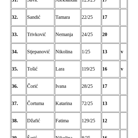
32.
Sandić
Tamara
22/25
17
33.
Trivković
Nemanja
24/25
20
34.
Stjepanović
Nikolina
1/25
13
v
35.
Tošić
Lara
119/25
16
v
36.
Čorić
Ivana
28/25
17
37.
Čortuma
Katarina
72/25
13
38.
Džafić
Fatima
129/25
12
39.
Šarić
Nikolina
8/25
16