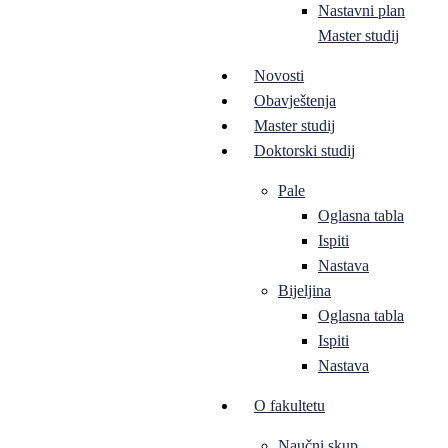
Nastavni plan
Master studij
Novosti
Obavještenja
Master studij
Doktorski studij
Pale
Oglasna tabla
Ispiti
Nastava
Bijeljina
Oglasna tabla
Ispiti
Nastava
O fakultetu
Naučni skup