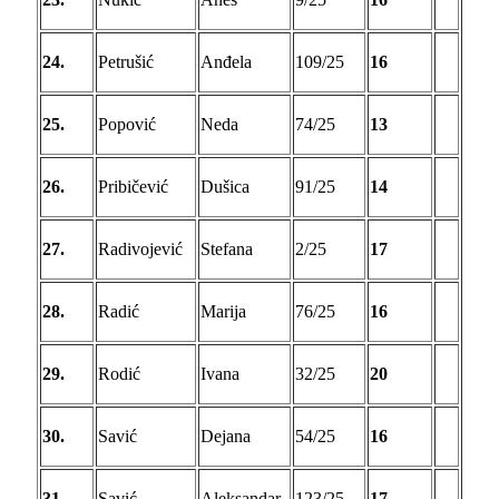
24.
Petrušić
Anđela
109/25
16
25.
Popović
Neda
74/25
13
26.
Pribičević
Dušica
91/25
14
27.
Radivojević
Stefana
2/25
17
28.
Radić
Marija
76/25
16
29.
Rodić
Ivana
32/25
20
30.
Savić
Dejana
54/25
16
31.
Savić
Aleksandar
123/25
17