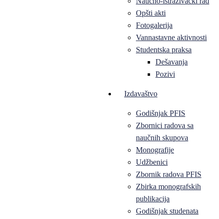
Naučno-istraživački rad
Opšti akti
Fotogalerija
Vannastavne aktivnosti
Studentska praksa
Dešavanja
Pozivi
Izdavaštvo
Godišnjak PFIS
Zbornici radova sa
naučnih skupova
Monografije
Udžbenici
Zbornik radova PFIS
Zbirka monografskih
publikacija
Godišnjak studenata