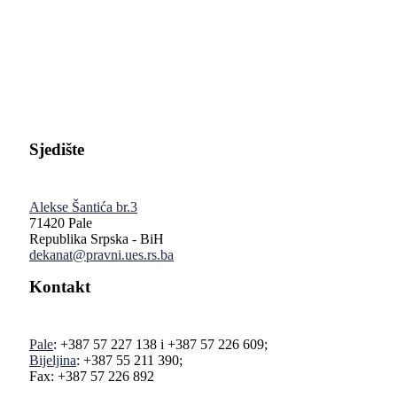
Pravni fakultet Univerziteta u Istočnom Sarajevu
Sjedište
Alekse Šantića br.3
71420 Pale
Republika Srpska - BiH
dekanat@pravni.ues.rs.ba
Kontakt
Pale
: +387 57 227 138 i +387 57 226 609;
Bijeljina
: +387 55 211 390;
Fax: +387 57 226 892