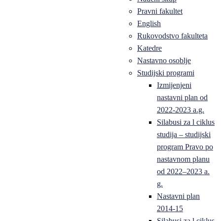
Pravni fakultet
English
Rukovodstvo fakulteta
Katedre
Nastavno osoblje
Studijski programi
Izmijenjeni
nastavni plan od
2022-2023 a.g.
Silabusi za l ciklus
studija – studijski
program Pravo po
nastavnom planu
od 2022–2023 a.
g.
Nastavni plan
2014-15
Silabusi za l ciklus