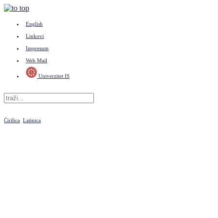
English
Linkovi
Impresum
Web Mail
Univerzitet IS
Ćirilica
Latinica