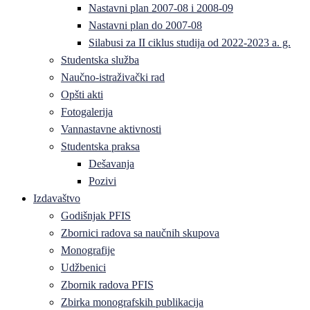
Nastavni plan 2007-08 i 2008-09
Nastavni plan do 2007-08
Silabusi za II ciklus studija od 2022-2023 a. g.
Studentska služba
Naučno-istraživački rad
Opšti akti
Fotogalerija
Vannastavne aktivnosti
Studentska praksa
Dešavanja
Pozivi
Izdavaštvo
Godišnjak PFIS
Zbornici radova sa naučnih skupova
Monografije
Udžbenici
Zbornik radova PFIS
Zbirka monografskih publikacija