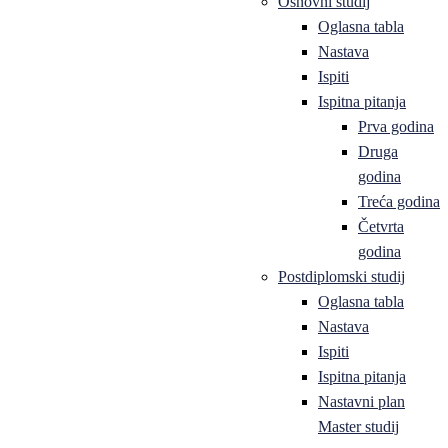
Osnovni studij
Oglasna tabla
Nastava
Ispiti
Ispitna pitanja
Prva godina
Druga
godina
Treća godina
Četvrta
godina
Postdiplomski studij
Oglasna tabla
Nastava
Ispiti
Ispitna pitanja
Nastavni plan
Master studij