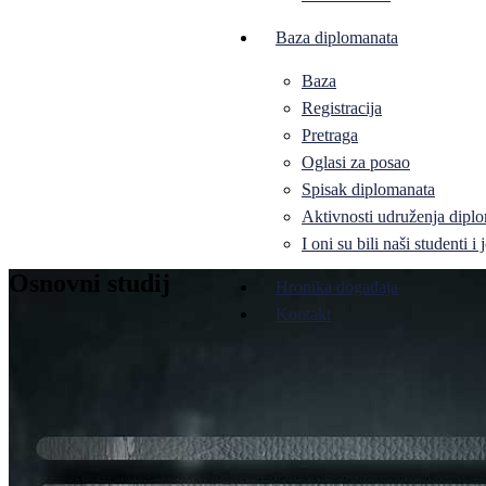
Baza diplomanata
Baza
Registracija
Pretraga
Oglasi za posao
Spisak diplomanata
Aktivnosti udruženja diplo
I oni su bili naši studenti 
Osnovni studij
Hronika događaja
Kontakt