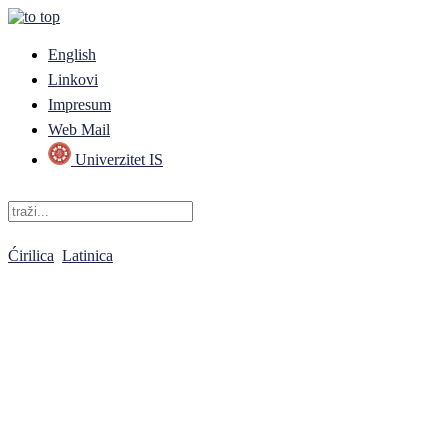
English
Linkovi
Impresum
Web Mail
Univerzitet IS
Ćirilica
Latinica