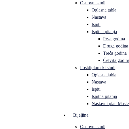
Osnovni studij
Oglasna tabla
Nastava
Ispiti
Ispitna pitanja
Prva godina
Druga godina
Treća godina
Četvrta godin
Postdiplomski studij
Oglasna tabla
Nastava
Ispiti
Ispitna pitanja
Nastavni plan Master
Bijeljina
Osnovni studij