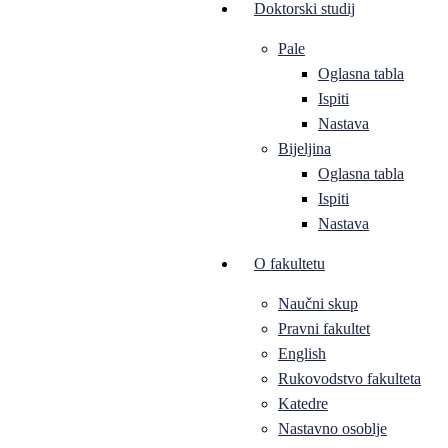
Doktorski studij
Pale
Oglasna tabla
Ispiti
Nastava
Bijeljina
Oglasna tabla
Ispiti
Nastava
O fakultetu
Naučni skup
Pravni fakultet
English
Rukovodstvo fakulteta
Katedre
Nastavno osoblje