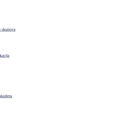
h skupova
kacija
akulteta