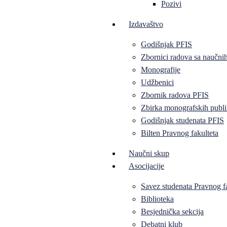
Pozivi
Izdavaštvo
Godišnjak PFIS
Zbornici radova sa naučni
Monografije
Udžbenici
Zbornik radova PFIS
Zbirka monografskih publi
Godišnjak studenata PFIS
Bilten Pravnog fakulteta
Naučni skup
Asocijacije
Savez studenata Pravnog f
Biblioteka
Besjednička sekcija
Debatni klub