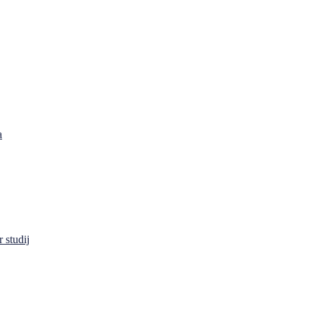
a
 studij