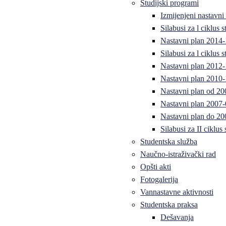
Studijski programi
Izmijenjeni nastavni
Silabusi za l ciklus
Nastavni plan 2014
Silabusi za l ciklus
Nastavni plan 2012
Nastavni plan 2010-
Nastavni plan od 20
Nastavni plan 2007-
Nastavni plan do 20
Silabusi za II ciklus
Studentska služba
Naučno-istraživački rad
Opšti akti
Fotogalerija
Vannastavne aktivnosti
Studentska praksa
Dešavanja