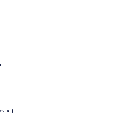
a
 studij