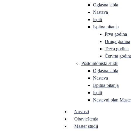
Oglasna tabla
Nastava
Ispiti
Ispitna pitanja
Prva godina
Druga godina
Treća godina
Četvrta godin
Postdiplomski studij
Oglasna tabla
Nastava
Ispitna pitanja
Ispiti
Nastavni plan Master
Novosti
Obavještenja
Master studij