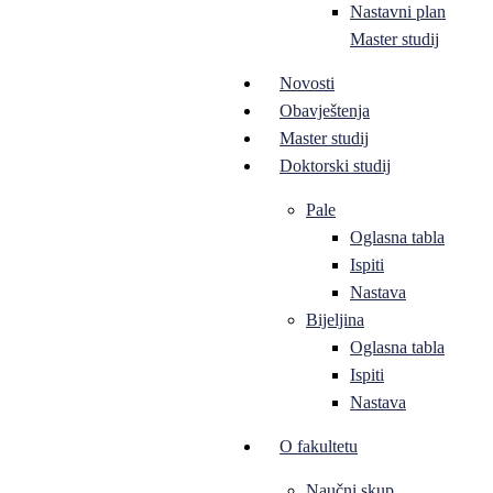
Nastavni plan
Master studij
Novosti
Obavještenja
Master studij
Doktorski studij
Pale
Oglasna tabla
Ispiti
Nastava
Bijeljina
Oglasna tabla
Ispiti
Nastava
O fakultetu
Naučni skup