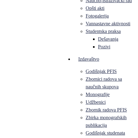
Naučno-istraživački rad
Opšti akti
Fotogalerija
Vannastavne aktivnosti
Studentska praksa
Dešavanja
Pozivi
Izdavaštvo
Godišnjak PFIS
Zbornici radova sa
naučnih skupova
Monografije
Udžbenici
Zbornik radova PFIS
Zbirka monografskih
publikacija
Godišnjak studenata