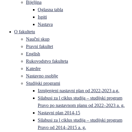
Bijeljina
Oglasna tabla
Ispiti
Nastava
O fakultetu
Naučni skup
Pravni fakultet
English
Rukovodstvo fakulteta
Katedre
Nastavno osoblje
Studijski programi
Izmijenjeni nastavni plan od 2022-2023 a.g.
Silabusi za l ciklus studija – studijski program
Pravo po nastavnom planu od 2022–2023 a. g.
Nastavni plan 2014-15
Silabusi za l ciklus studija – studijski program
Pravo od 2014–2015 a. g.