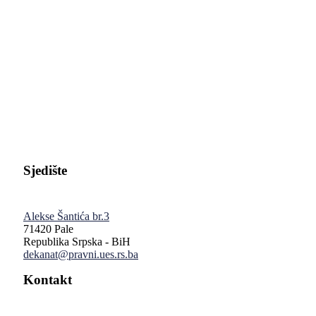
Pravni fakultet Univerziteta u Istočnom Sarajevu
Sjedište
Alekse Šantića br.3
71420 Pale
Republika Srpska - BiH
dekanat@pravni.ues.rs.ba
Kontakt