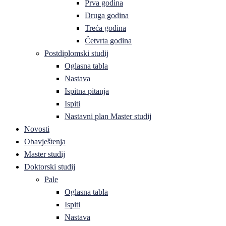
Prva godina
Druga godina
Treća godina
Četvrta godina
Postdiplomski studij
Oglasna tabla
Nastava
Ispitna pitanja
Ispiti
Nastavni plan Master studij
Novosti
Obavještenja
Master studij
Doktorski studij
Pale
Oglasna tabla
Ispiti
Nastava