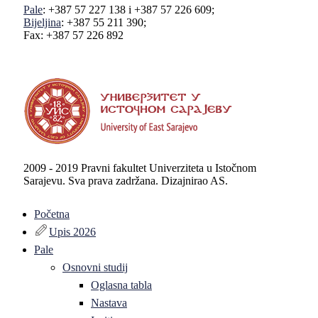
Pale
: +387 57 227 138 i +387 57 226 609;
Bijeljina
: +387 55 211 390;
Fax: +387 57 226 892
2009 - 2019 Pravni fakultet Univerziteta u Istočnom
Sarajevu. Sva prava zadržana. Dizajnirao AS.
Početna
Upis 2026
Pale
Osnovni studij
Oglasna tabla
Nastava