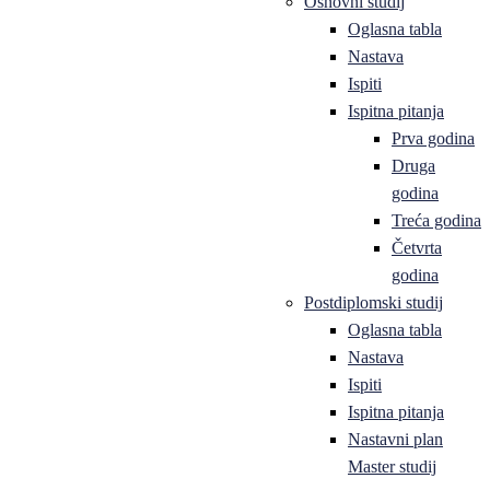
Osnovni studij
Oglasna tabla
Nastava
Ispiti
Ispitna pitanja
Prva godina
Druga
godina
Treća godina
Četvrta
godina
Postdiplomski studij
Oglasna tabla
Nastava
Ispiti
Ispitna pitanja
Nastavni plan
Master studij