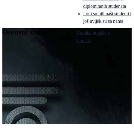
diplomiranih studenata
I oni su bili naši studenti i
još uvijek su sa nama
Osnovni studij
Hronika događaja
Bijeljina
Kontakt