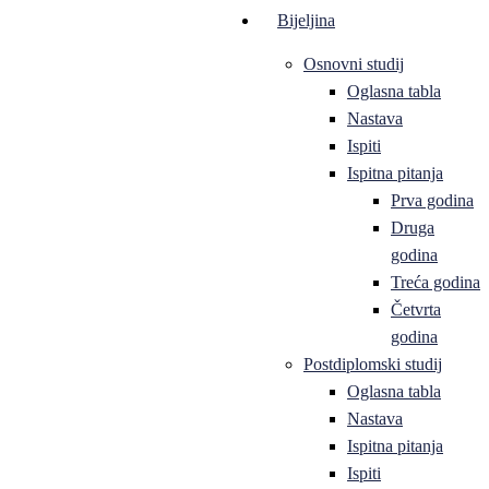
Bijeljina
Osnovni studij
Oglasna tabla
Nastava
Ispiti
Ispitna pitanja
Prva godina
Druga
godina
Treća godina
Četvrta
godina
Postdiplomski studij
Oglasna tabla
Nastava
Ispitna pitanja
Ispiti