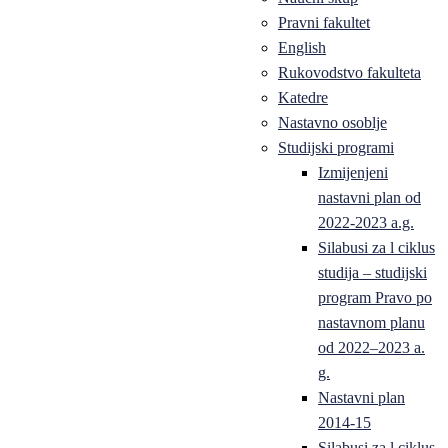
Pravni fakultet
English
Rukovodstvo fakulteta
Katedre
Nastavno osoblje
Studijski programi
Izmijenjeni
nastavni plan od
2022-2023 a.g.
Silabusi za l ciklus
studija – studijski
program Pravo po
nastavnom planu
od 2022–2023 a.
g.
Nastavni plan
2014-15
Silabusi za l ciklus