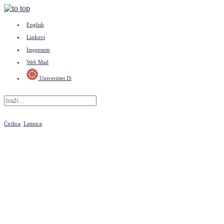
English
Linkovi
Impresum
Web Mail
Univerzitet IS
Ćirilica
Latinica