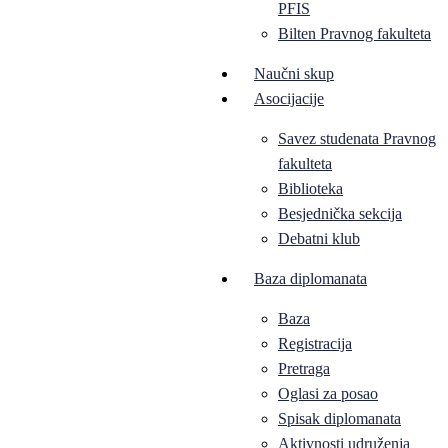
PFIS
Bilten Pravnog fakulteta
Naučni skup
Asocijacije
Savez studenata Pravnog
fakulteta
Biblioteka
Besjednička sekcija
Debatni klub
Baza diplomanata
Baza
Registracija
Pretraga
Oglasi za posao
Spisak diplomanata
Aktivnosti udruženja