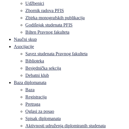
Udžbenici
Zbornik radova PFIS
Zbirka monografskih publikacija
Godišnjak studenata PFIS
Bilten Pravnog fakulteta
Naučni skup
Asocijacije
Savez studenata Pravnog fakulteta
Biblioteka
Besjednička sekcija
Debatni klub
Baza diplomanata
Baza
Registracija
Pretraga
Oglasi za posao
Spisak diplomanata
Aktivnosti udruženja diplomiranih studenata