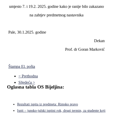
umjesto 7. i 19.2. 2025. godine kako je ranije bilo zakazano
na zahtjev predmetnog nastavnika
Pale, 30.1.2025. godine
Dekan
Prof. dr Goran Marković
Štampa
El. pošta
< Prethodna
Sljedeća >
Oglasna tabla OS Bijeljina:
Rezultati ispita iz predmeta: Rimsko pravo
Ispit – junsko-julski ispitni rok, drugi termin, za studente koji