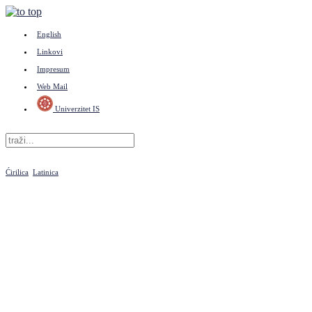
English
Linkovi
Impresum
Web Mail
Univerzitet IS
Ćirilica
Latinica