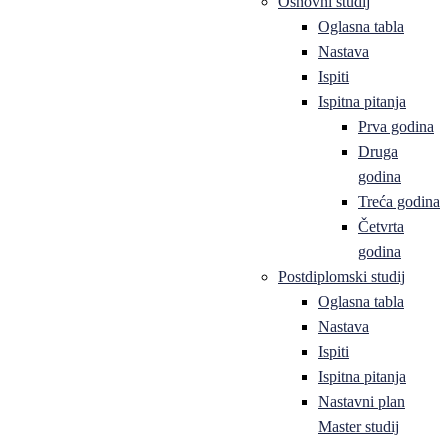
Osnovni studij
Oglasna tabla
Nastava
Ispiti
Ispitna pitanja
Prva godina
Druga
godina
Treća godina
Četvrta
godina
Postdiplomski studij
Oglasna tabla
Nastava
Ispiti
Ispitna pitanja
Nastavni plan
Master studij