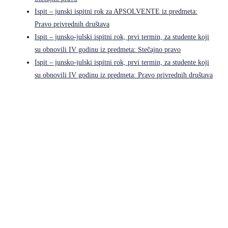
Ispit – junski ispitni rok za APSOLVENTE iz predmeta:
Pravo privrednih društava
Ispit – junsko-julski ispitni rok, prvi termin, za studente koji
su obnovili IV godinu iz predmeta: Stečajno pravo
Ispit – junsko-julski ispitni rok, prvi termin, za studente koji
su obnovili IV godinu iz predmeta: Pravo privrednih društava
Pravni fakultet Univerziteta u Istočnom Sarajevu