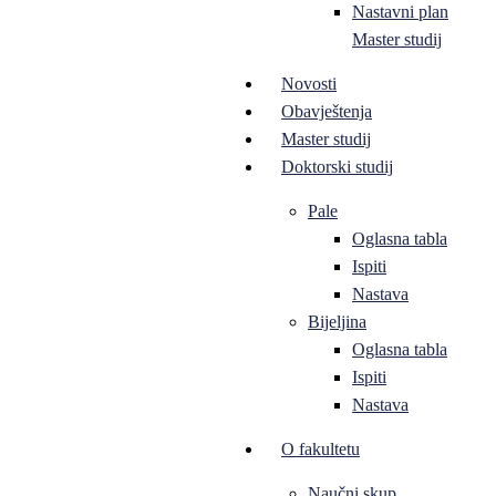
Nastavni plan
Master studij
Novosti
Obavještenja
Master studij
Doktorski studij
Pale
Oglasna tabla
Ispiti
Nastava
Bijeljina
Oglasna tabla
Ispiti
Nastava
O fakultetu
Naučni skup