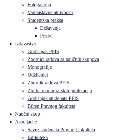
Fotogalerija
Vannastavne aktivnosti
Studentska praksa
Dešavanja
Pozivi
Izdavaštvo
Godišnjak PFIS
Zbornici radova sa naučnih skupova
Monografije
Udžbenici
Zbornik radova PFIS
Zbirka monografskih publikacija
Godišnjak studenata PFIS
Bilten Pravnog fakulteta
Naučni skup
Asocijacije
Savez studenata Pravnog fakulteta
Biblioteka