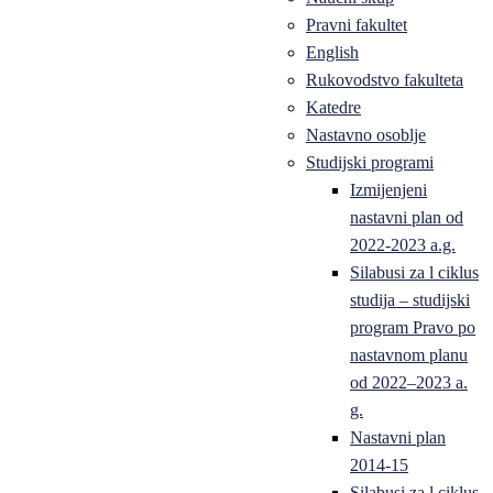
Pravni fakultet
English
Rukovodstvo fakulteta
Katedre
Nastavno osoblje
Studijski programi
Izmijenjeni
nastavni plan od
2022-2023 a.g.
Silabusi za l ciklus
studija – studijski
program Pravo po
nastavnom planu
od 2022–2023 a.
g.
Nastavni plan
2014-15
Silabusi za l ciklus