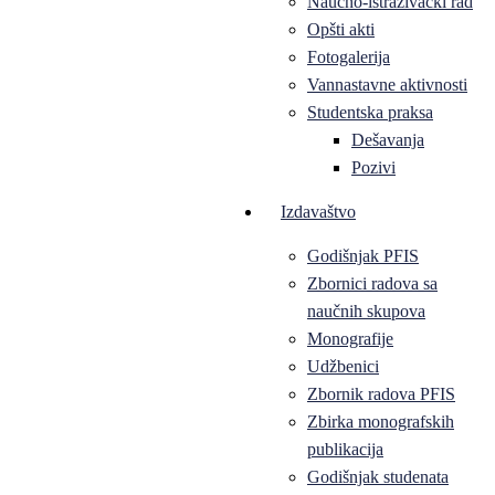
Naučno-istraživački rad
Opšti akti
Fotogalerija
Vannastavne aktivnosti
Studentska praksa
Dešavanja
Pozivi
Izdavaštvo
Godišnjak PFIS
Zbornici radova sa
naučnih skupova
Monografije
Udžbenici
Zbornik radova PFIS
Zbirka monografskih
publikacija
Godišnjak studenata