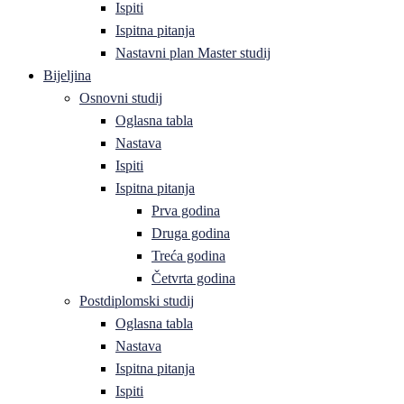
Ispiti
Ispitna pitanja
Nastavni plan Master studij
Bijeljina
Osnovni studij
Oglasna tabla
Nastava
Ispiti
Ispitna pitanja
Prva godina
Druga godina
Treća godina
Četvrta godina
Postdiplomski studij
Oglasna tabla
Nastava
Ispitna pitanja
Ispiti