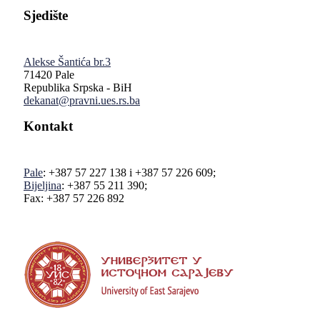
Sjedište
Alekse Šantića br.3
71420 Pale
Republika Srpska - BiH
dekanat@pravni.ues.rs.ba
Kontakt
Pale
: +387 57 227 138 i +387 57 226 609;
Bijeljina
: +387 55 211 390;
Fax: +387 57 226 892