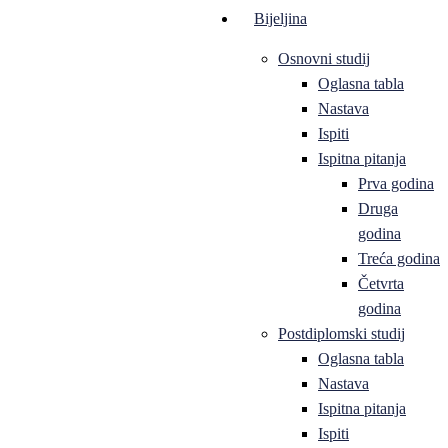
Bijeljina
Osnovni studij
Oglasna tabla
Nastava
Ispiti
Ispitna pitanja
Prva godina
Druga
godina
Treća godina
Četvrta
godina
Postdiplomski studij
Oglasna tabla
Nastava
Ispitna pitanja
Ispiti