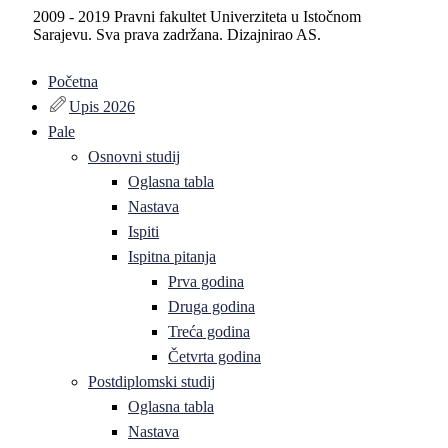
2009 - 2019 Pravni fakultet Univerziteta u Istočnom
Sarajevu. Sva prava zadržana. Dizajnirao AS.
Početna
Upis 2026
Pale
Osnovni studij
Oglasna tabla
Nastava
Ispiti
Ispitna pitanja
Prva godina
Druga godina
Treća godina
Četvrta godina
Postdiplomski studij
Oglasna tabla
Nastava