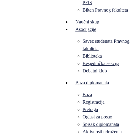
PFIS
Bilten Pravnog fakulteta
Naučni skup
Asocijacije
Savez studenata Pravnog
fakulteta
Biblioteka
Besjednička sekcija
Debatni klub
Baza diplomanata
Baza
Registracija
Pretraga
Oglasi za posao
Spisak diplomanata
Aktivnosti udruženja