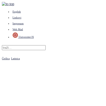
English
Linkovi
Impresum
Web Mail
Univerzitet IS
Ćirilica
Latinica