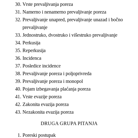
Vrste prevalјivanja poreza
Namerno i nenamerno prevalјivanje poreza
Prevalјivanje unapred, prevalјivanje unazad i bočno
prevalјivanje
Jednostruko, dvostruko i višestruko prevalјivanje
Perkusija
Reperkusija
Incidenca
Posledice incidence
Prevalјivanje poreza i polјoprivreda
Prevalјivanje poreza i monopol
Pojam izbegavanja plaćanja poreza
Vrste evazije poreza
Zakonita evazija poreza
Nezakonita evazija poreza
DRUGA GRUPA PITANJA
Poreski postupak