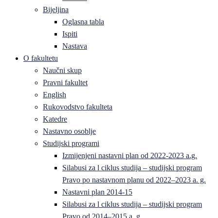
Bijeljina
Oglasna tabla
Ispiti
Nastava
O fakultetu
Naučni skup
Pravni fakultet
English
Rukovodstvo fakulteta
Katedre
Nastavno osoblje
Studijski programi
Izmijenjeni nastavni plan od 2022-2023 a.g.
Silabusi za l ciklus studija – studijski program
Pravo po nastavnom planu od 2022–2023 a. g.
Nastavni plan 2014-15
Silabusi za l ciklus studija – studijski program
Pravo od 2014–2015 a. g.