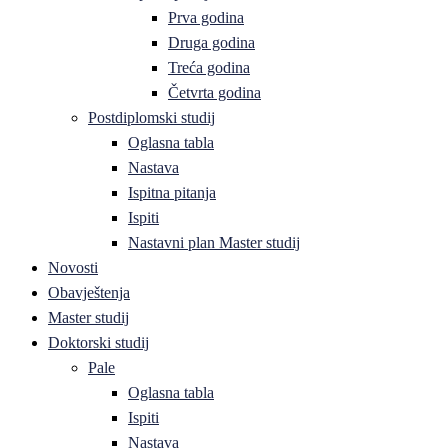
Prva godina
Druga godina
Treća godina
Četvrta godina
Postdiplomski studij
Oglasna tabla
Nastava
Ispitna pitanja
Ispiti
Nastavni plan Master studij
Novosti
Obavještenja
Master studij
Doktorski studij
Pale
Oglasna tabla
Ispiti
Nastava