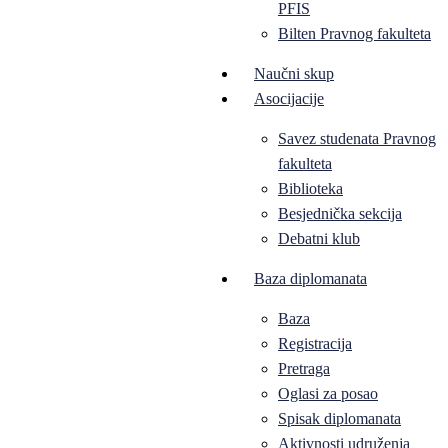
PFIS
Bilten Pravnog fakulteta
Naučni skup
Asocijacije
Savez studenata Pravnog
fakulteta
Biblioteka
Besjednička sekcija
Debatni klub
Baza diplomanata
Baza
Registracija
Pretraga
Oglasi za posao
Spisak diplomanata
Aktivnosti udruženja