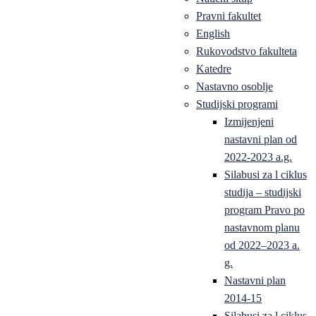
Pravni fakultet
English
Rukovodstvo fakulteta
Katedre
Nastavno osoblje
Studijski programi
Izmijenjeni
nastavni plan od
2022-2023 a.g.
Silabusi za l ciklus
studija – studijski
program Pravo po
nastavnom planu
od 2022–2023 a.
g.
Nastavni plan
2014-15
Silabusi za l ciklus