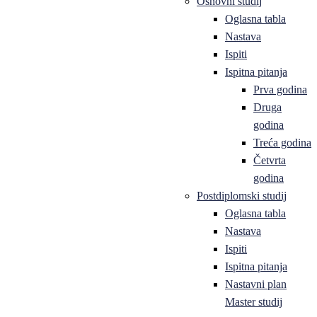
Osnovni studij
Oglasna tabla
Nastava
Ispiti
Ispitna pitanja
Prva godina
Druga
godina
Treća godina
Četvrta
godina
Postdiplomski studij
Oglasna tabla
Nastava
Ispiti
Ispitna pitanja
Nastavni plan
Master studij