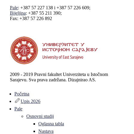
Pale
: +387 57 227 138 i +387 57 226 609;
Bijeljina
: +387 55 211 390;
Fax: +387 57 226 892
2009 - 2019 Pravni fakultet Univerziteta u Istočnom
Sarajevu. Sva prava zadržana. Dizajnirao AS.
Početna
Upis 2026
Pale
Osnovni studij
Oglasna tabla
Nastava