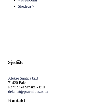
< Prethodna
Sljedeća >
Pravni fakultet Univerziteta u Istočnom Sarajevu
Sjedište
Alekse Šantića br.3
71420 Pale
Republika Srpska - BiH
dekanat@pravni.ues.rs.ba
Kontakt