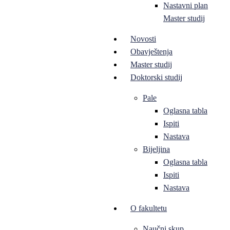
Nastavni plan
Master studij
Novosti
Obavještenja
Master studij
Doktorski studij
Pale
Oglasna tabla
Ispiti
Nastava
Bijeljina
Oglasna tabla
Ispiti
Nastava
O fakultetu
Naučni skup