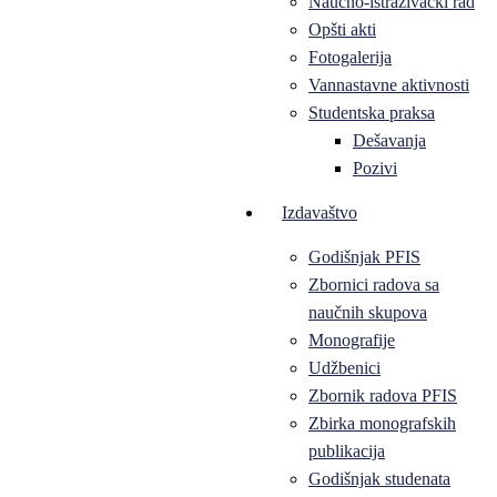
Naučno-istraživački rad
Opšti akti
Fotogalerija
Vannastavne aktivnosti
Studentska praksa
Dešavanja
Pozivi
Izdavaštvo
Godišnjak PFIS
Zbornici radova sa
naučnih skupova
Monografije
Udžbenici
Zbornik radova PFIS
Zbirka monografskih
publikacija
Godišnjak studenata