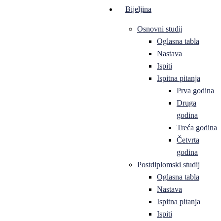
Bijeljina
Osnovni studij
Oglasna tabla
Nastava
Ispiti
Ispitna pitanja
Prva godina
Druga
godina
Treća godina
Četvrta
godina
Postdiplomski studij
Oglasna tabla
Nastava
Ispitna pitanja
Ispiti