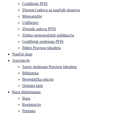
Godišnjak PFIS
Zbornici radova sa naučnih skupova
Monografije
Udžbenici
Zbornik radova PFIS
Zbirka monografskih publikacija
Godišnjak studenata PFIS
Bilten Pravnog fakulteta
Naučni skup
Asocijacije
Savez studenata Pravnog fakulteta
Biblioteka
Besjednička sekcija
Debatni klub
Baza diplomanata
Baza
Registracija
Pretraga