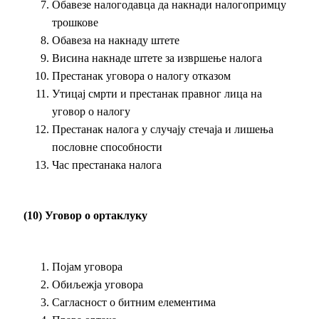
Обавезе налогодавца да накнади налогопримцу
трошкове
Обавеза на накнаду штете
Висина накнаде штете за извршење налога
Престанак уговора о налогу отказом
Утицај смрти и престанак правног лица на
уговор о налогу
Престанак налога у случају стечаја и лишења
пословне способности
Час престанака налога
(10) Уговор о ортаклуку
Појам уговора
Обиљежја уговора
Сагласност о битним елементима