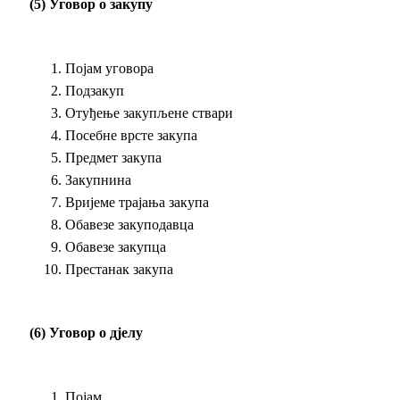
(5) Уговор о закупу
Појам уговора
Подзакуп
Отуђење закупљене ствари
Посебне врсте закупа
Предмет закупа
Закупнина
Вријеме трајања закупа
Обавезе закуподавца
Обавезе закупца
Престанак закупа
(6) Уговор о дјелу
Појам