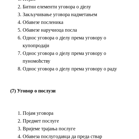
Битни елементи уговора о дјелу
Закључивање уговора надметањем
Обавезе посленика
Обавезе наручиоца посла
Однос уговора о дјелу према уговору о
купопродаји
Однос уговора о дјелу према уговору о
пуномоћству
Однос уговора о дјелу према уговору о раду
(7) Уговор о послузи
Појам уговора
Предмет послуге
Вријеме трајања послуге
Обавеза послугодавца да преда ствар