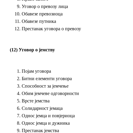
Уговор о превозу лица
Обавезе превозиоца
Обавезе путника
Престанак уговора о превозу
(12) Уговор о јемству
Појам уговора
Битни елементи уговора
Способност за јемчење
Обим јемчеве одговорности
Врсте јемства
Солидарност јемаца
Однос јемца и повјериоца
Однос јемца и дужника
Престанак јемства