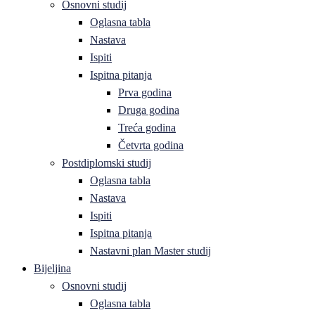
Osnovni studij
Oglasna tabla
Nastava
Ispiti
Ispitna pitanja
Prva godina
Druga godina
Treća godina
Četvrta godina
Postdiplomski studij
Oglasna tabla
Nastava
Ispiti
Ispitna pitanja
Nastavni plan Master studij
Bijeljina
Osnovni studij
Oglasna tabla