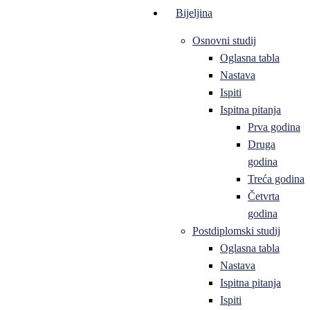
Bijeljina
Osnovni studij
Oglasna tabla
Nastava
Ispiti
Ispitna pitanja
Prva godina
Druga
godina
Treća godina
Četvrta
godina
Postdiplomski studij
Oglasna tabla
Nastava
Ispitna pitanja
Ispiti