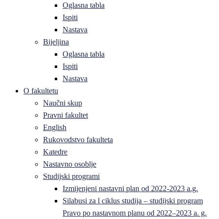
Oglasna tabla
Ispiti
Nastava
Bijeljina
Oglasna tabla
Ispiti
Nastava
O fakultetu
Naučni skup
Pravni fakultet
English
Rukovodstvo fakulteta
Katedre
Nastavno osoblje
Studijski programi
Izmijenjeni nastavni plan od 2022-2023 a.g.
Silabusi za l ciklus studija – studijski program
Pravo po nastavnom planu od 2022–2023 a. g.