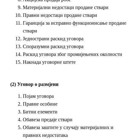
Материјални недостаци продане ствари
Правни недостаци продане ствари
Гаранција за исправно функционисање продане
ствари
Једнострани раскид уговора
Споразумни раскид уговора
Раскид уговора због промијењених околности
Накнада уговорне штете
(2) Уговор о размјени
Појам уговора
Правне особине
Битни елементи
Обавеза предаје ствари
Обавеза заштите у случају материјалних и
правних недостатака