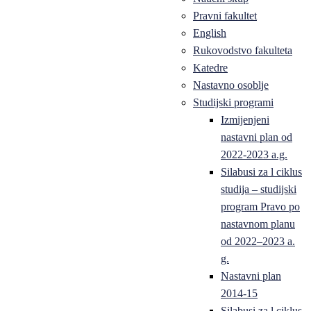
Pravni fakultet
English
Rukovodstvo fakulteta
Katedre
Nastavno osoblje
Studijski programi
Izmijenjeni
nastavni plan od
2022-2023 a.g.
Silabusi za l ciklus
studija – studijski
program Pravo po
nastavnom planu
od 2022–2023 a.
g.
Nastavni plan
2014-15
Silabusi za l ciklus