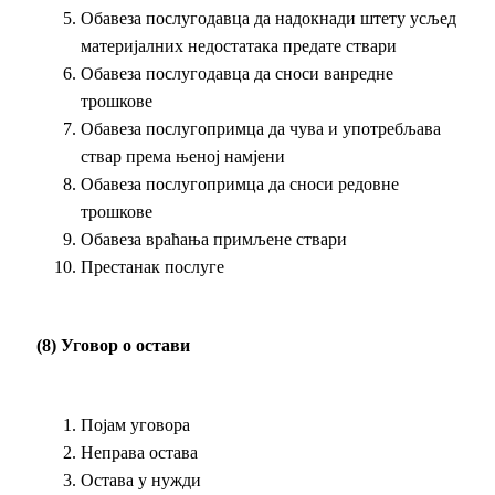
Обавеза послугодавца да надокнади штету усљед
материјалних недостатака предате ствари
Обавеза послугодавца да сноси ванредне
трошкове
Обавеза послугопримца да чува и употребљава
ствар према њеној намјени
Обавеза послугопримца да сноси редовне
трошкове
Обавеза враћања примљене ствари
Престанак послуге
(8) Уговор о остави
Појам уговора
Неправа остава
Остава у нужди