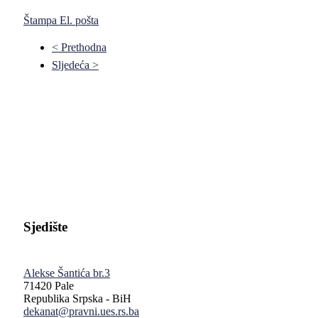
Štampa
El. pošta
< Prethodna
Sljedeća >
Pravni fakultet Univerziteta u Istočnom Sarajevu
Sjedište
Alekse Šantića br.3
71420 Pale
Republika Srpska - BiH
dekanat@pravni.ues.rs.ba