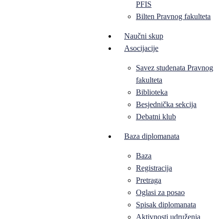
PFIS
Bilten Pravnog fakulteta
Naučni skup
Asocijacije
Savez studenata Pravnog
fakulteta
Biblioteka
Besjednička sekcija
Debatni klub
Baza diplomanata
Baza
Registracija
Pretraga
Oglasi za posao
Spisak diplomanata
Aktivnosti udruženja