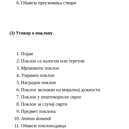
Обавеза преузимања ствари
(3) Уговор о поклону
Појам
Поклон са налогом или теретом
Мјешовити поклон
Узајамни поклон
Наградни поклон
Поклон заснован на моралној дужности
Поклон у општекорисне сврхе
Поклон за случај смрти
Предмет поклона
Animus donandi
Обавезе поклонодавца