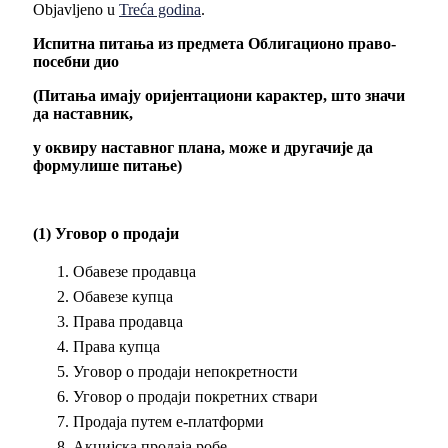
Objavljeno u
Treća godina
.
Испитна питања из предмета Облигационо право-
посебни дио
(Питања имају оријентациони карактер, што значи
да наставник,
у оквиру наставног плана, може и другачије да
формулише питање)
(1) Уговор о продаји
Обавезе продавца
Обавезе купца
Права продавца
Права купца
Уговор о продаји непокретности
Уговор о продаји покретних ствари
Продаја путем е-платформи
Акцијска продаја робе