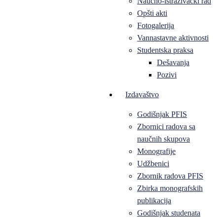
Naučno-istraživački rad
Opšti akti
Fotogalerija
Vannastavne aktivnosti
Studentska praksa
Dešavanja
Pozivi
Izdavaštvo
Godišnjak PFIS
Zbornici radova sa
naučnih skupova
Monografije
Udžbenici
Zbornik radova PFIS
Zbirka monografskih
publikacija
Godišnjak studenata