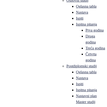
Osnovni studij
Oglasna tabla
Nastava
Ispiti
Ispitna pitanja
Prva godina
Druga
godina
Treća godina
Četvrta
godina
Postdiplomski studij
Oglasna tabla
Nastava
Ispiti
Ispitna pitanja
Nastavni plan
Master studij