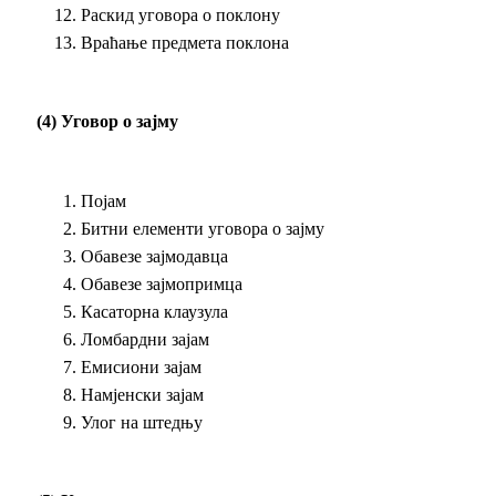
Раскид уговора о поклону
Враћање предмета поклона
(4) Уговор о зајму
Појам
Битни елементи уговора о зајму
Обавезе зајмодавца
Обавезе зајмопримца
Касаторна клаузула
Ломбардни зајам
Емисиони зајам
Намјенски зајам
Улог на штедњу