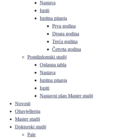
Nastava
Ispiti
Ispitna pitanja
Prva godina
Druga godina
Treća godina
Četvrta godina
Postdiplomski studij
Oglasna tabla
Nastava
Ispitna pitanja
Ispiti
Nastavni plan Master studij
Novosti
Obavještenja
Master studij
Doktorski studij
Pale