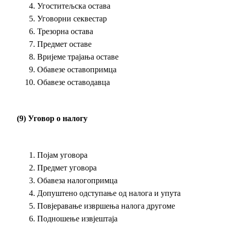
Угоститељска остава
Уговорни секвестар
Трезорна остава
Предмет оставе
Вријеме трајања оставе
Обавезе оставопримца
Обавезе оставодавца
(9) Уговор о налогу
Појам уговора
Предмет уговора
Обавеза налогопримца
Допуштено одступање од налога и упута
Повјеравање извршења налога другоме
Подношење извјештаја