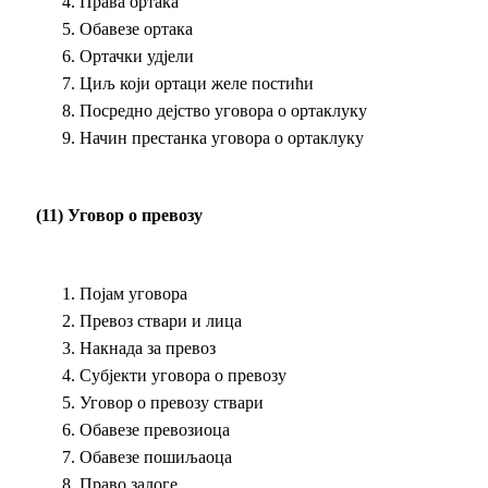
Права ортака
Обавезе ортака
Ортачки удјели
Циљ који ортаци желе постићи
Посредно дејство уговора о ортаклуку
Начин престанка уговора о ортаклуку
(11) Уговор о превозу
Појам уговора
Превоз ствари и лица
Накнада за превоз
Субјекти уговора о превозу
Уговор о превозу ствари
Обавезе превозиоца
Обавезе пошиљаоца
Право залоге