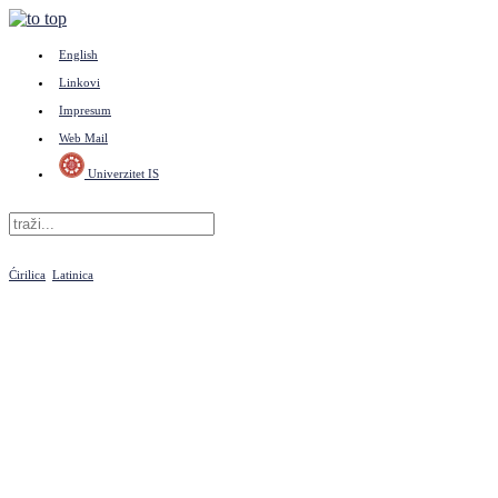
English
Linkovi
Impresum
Web Mail
Univerzitet IS
Ćirilica
Latinica