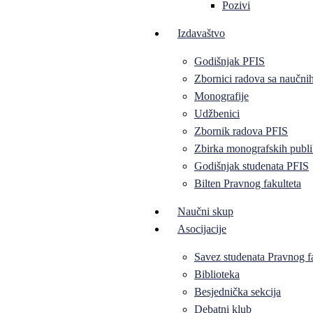
Pozivi
Izdavaštvo
Godišnjak PFIS
Zbornici radova sa naučni
Monografije
Udžbenici
Zbornik radova PFIS
Zbirka monografskih publi
Godišnjak studenata PFIS
Bilten Pravnog fakulteta
Naučni skup
Asocijacije
Savez studenata Pravnog f
Biblioteka
Besjednička sekcija
Debatni klub