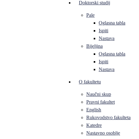
Doktorski studij
Pale
Oglasna tabla
Ispiti
Nastava
Bijeljina
Oglasna tabla
Ispiti
Nastava
O fakultetu
Naučni skup
Pravni fakultet
English
Rukovodstvo fakulteta
Katedre
Nastavno osoblje