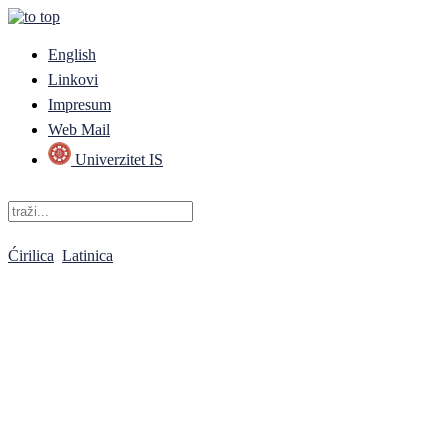
English
Linkovi
Impresum
Web Mail
Univerzitet IS
Ćirilica
Latinica