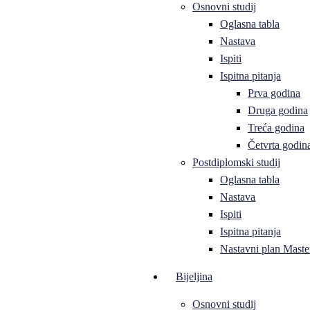
Osnovni studij
Oglasna tabla
Nastava
Ispiti
Ispitna pitanja
Prva godina
Druga godina
Treća godina
Četvrta godin
Postdiplomski studij
Oglasna tabla
Nastava
Ispiti
Ispitna pitanja
Nastavni plan Master
Bijeljina
Osnovni studij