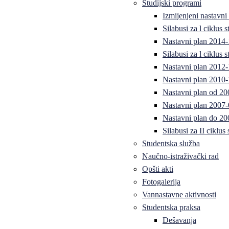
Studijski programi
Izmijenjeni nastavni
Silabusi za l ciklus
Nastavni plan 2014
Silabusi za l ciklus
Nastavni plan 2012
Nastavni plan 2010-
Nastavni plan od 20
Nastavni plan 2007-
Nastavni plan do 20
Silabusi za II ciklus
Studentska služba
Naučno-istraživački rad
Opšti akti
Fotogalerija
Vannastavne aktivnosti
Studentska praksa
Dešavanja