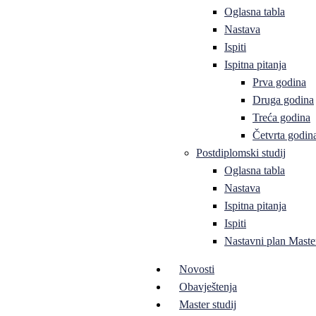
Oglasna tabla
Nastava
Ispiti
Ispitna pitanja
Prva godina
Druga godina
Treća godina
Četvrta godin
Postdiplomski studij
Oglasna tabla
Nastava
Ispitna pitanja
Ispiti
Nastavni plan Master
Novosti
Obavještenja
Master studij