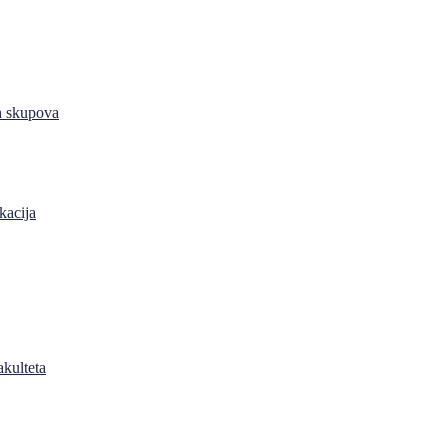
h skupova
kacija
akulteta