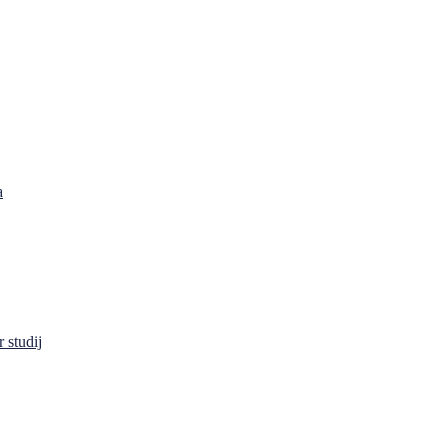
a
 studij