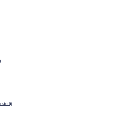
a
 studij