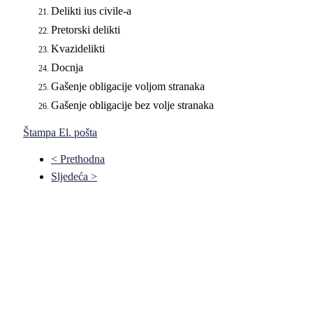
Delikti
ius civile-a
Pretorski delikti
Kvazidelikti
Docnja
Gašenje obligacije volјom stranaka
Gašenje obligacije bez volјe stranaka
Štampa
El. pošta
< Prethodna
Sljedeća >
Pravni fakultet Univerziteta u Istočnom Sarajevu