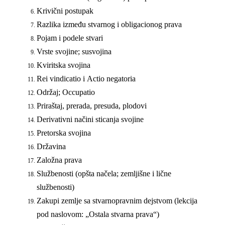
Krivični postupak
Razlika između stvarnog i obligacionog prava
Pojam i podele stvari
Vrste svojine; susvojina
Kviritska svojina
Rei vindicatio
i
Actio negatoria
Održaj;
Occupatio
Priraštaj, prerada, presuda, plodovi
Derivativni načini sticanja svojine
Pretorska svojina
Državina
Založna prava
Službenosti (opšta načela; zemlјišne i lične
službenosti)
Zakupi zemlјe sa stvarnopravnim dejstvom (lekcija
pod naslovom: „Ostala stvarna prava“)