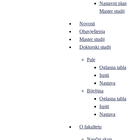
Nastavni plan
Master studij
Novosti
Obavještenja
Master studij
Doktorski studij
Pale
Oglasna tabla
Ispiti
Nastava
Bijeljina
Oglasna tabla
Ispiti
Nastava
O fakultetu
Naučni skup