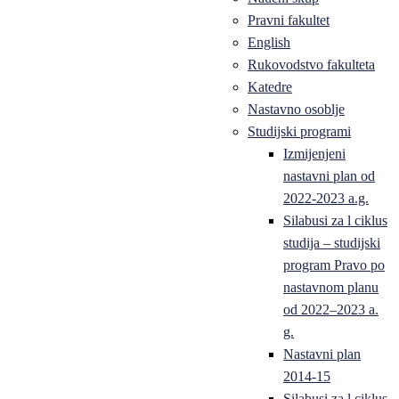
Pravni fakultet
English
Rukovodstvo fakulteta
Katedre
Nastavno osoblje
Studijski programi
Izmijenjeni
nastavni plan od
2022-2023 a.g.
Silabusi za l ciklus
studija – studijski
program Pravo po
nastavnom planu
od 2022–2023 a.
g.
Nastavni plan
2014-15
Silabusi za l ciklus