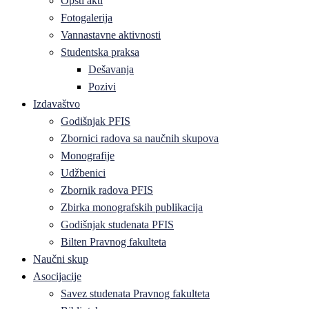
Opšti akti
Fotogalerija
Vannastavne aktivnosti
Studentska praksa
Dešavanja
Pozivi
Izdavaštvo
Godišnjak PFIS
Zbornici radova sa naučnih skupova
Monografije
Udžbenici
Zbornik radova PFIS
Zbirka monografskih publikacija
Godišnjak studenata PFIS
Bilten Pravnog fakulteta
Naučni skup
Asocijacije
Savez studenata Pravnog fakulteta