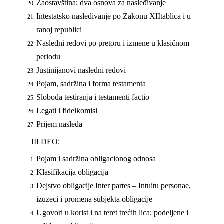
Zaostavština; dva osnova za nasleđivanje
Intestatsko nasleđivanje po Zakonu
XII
tablica i u
ranoj republici
Nasledni redovi po pretoru i izmene u klasičnom
periodu
Justinijanovi nasledni redovi
Pojam, sadržina i forma testamenta
Sloboda testiranja i testamenti factio
Legati i fideikomisi
Prijem nasleđa
III
DEO
:
Pojam i sadržina obligacionog odnosa
Klasifikacija obligacija
Dejstvo obligacije
Inter partes – Intuitu personae,
izuzeci i promena subjekta obligacije
Ugovori u korist i na teret trećih lica; podelјene i