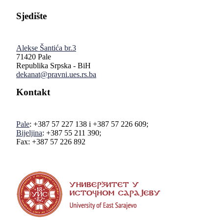
Sjedište
Alekse Šantića br.3
71420 Pale
Republika Srpska - BiH
dekanat@pravni.ues.rs.ba
Kontakt
Pale
: +387 57 227 138 i +387 57 226 609;
Bijeljina
: +387 55 211 390;
Fax: +387 57 226 892