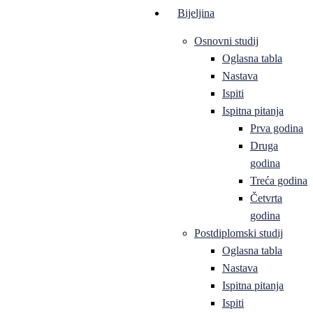
Bijeljina
Osnovni studij
Oglasna tabla
Nastava
Ispiti
Ispitna pitanja
Prva godina
Druga
godina
Treća godina
Četvrta
godina
Postdiplomski studij
Oglasna tabla
Nastava
Ispitna pitanja
Ispiti