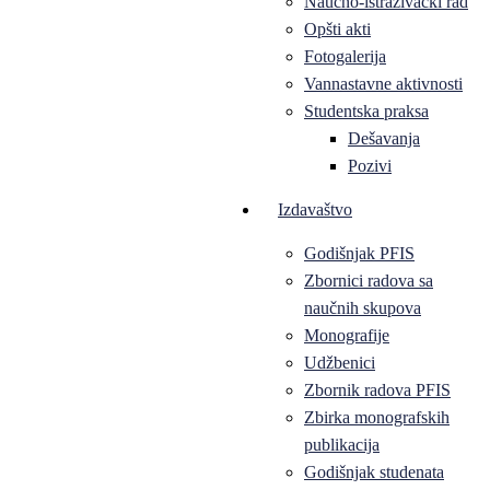
Naučno-istraživački rad
Opšti akti
Fotogalerija
Vannastavne aktivnosti
Studentska praksa
Dešavanja
Pozivi
Izdavaštvo
Godišnjak PFIS
Zbornici radova sa
naučnih skupova
Monografije
Udžbenici
Zbornik radova PFIS
Zbirka monografskih
publikacija
Godišnjak studenata