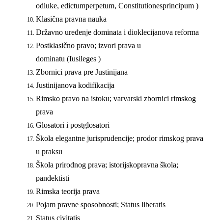
odluke,
edictum
perpetum
,
Constitutiones
principum
)
Klasična pravna nauka
Državno uređenje dominata i dioklecijanova reforma
Postklasično pravo; izvori prava u
dominatu
(
Ius
i
leges
)
Zbornici prava pre Justinijana
Justinijanova kodifikacija
Rimsko pravo na istoku; varvarski zbornici rimskog
prava
Glosatori i postglosatori
Škola elegantne jurisprudencije; prodor rimskog prava
u praksu
Škola prirodnog prava; istorijskopravna škola;
pandektisti
Rimska teorija prava
Pojam pravne sposobnosti;
Status liberatis
Status civitatis