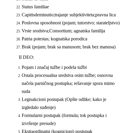
Status familiae
Capitis
deminutio
;
trajanje subjektiviteta
;
pravna lica
Poslovna sposobnost
(
pojam; tutorstvo; staratelјstvo
)
Vrste srodstva;
Consortium; agnatska familija
Patria potestas
; kognatska porodica
Brak (pojam; brak sa manusom; brak bez manusa)
II
DEO:
Pojam i značaj tužbe i podela tužbi
Ostala procesualna sredstva osim tužbe; osnovna
načela parničnog postupka; rešavanje spora mimo
suda
Legisakcioni postupak
(
Opšte odlike; kako je
izgledalo suđenje
)
Formularni postupak
(
formula; tok postupka i
izvršenje presude
)
Ekstraordinatni (kognicioni) postupak