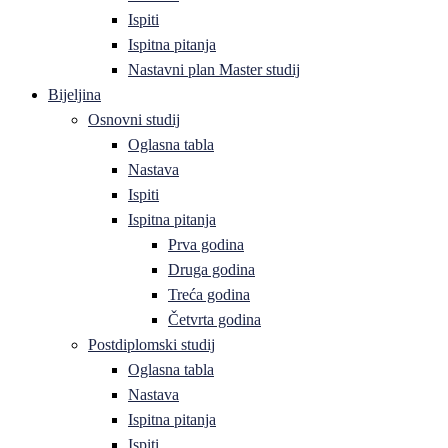
Ispiti
Ispitna pitanja
Nastavni plan Master studij
Bijeljina
Osnovni studij
Oglasna tabla
Nastava
Ispiti
Ispitna pitanja
Prva godina
Druga godina
Treća godina
Četvrta godina
Postdiplomski studij
Oglasna tabla
Nastava
Ispitna pitanja
Ispiti