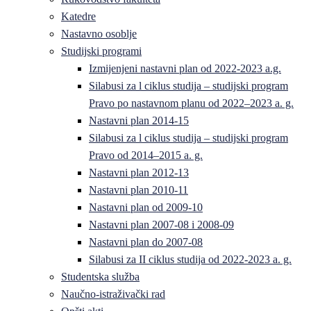
Katedre
Nastavno osoblje
Studijski programi
Izmijenjeni nastavni plan od 2022-2023 a.g.
Silabusi za l ciklus studija – studijski program
Pravo po nastavnom planu od 2022–2023 a. g.
Nastavni plan 2014-15
Silabusi za l ciklus studija – studijski program
Pravo od 2014–2015 a. g.
Nastavni plan 2012-13
Nastavni plan 2010-11
Nastavni plan od 2009-10
Nastavni plan 2007-08 i 2008-09
Nastavni plan do 2007-08
Silabusi za II ciklus studija od 2022-2023 a. g.
Studentska služba
Naučno-istraživački rad