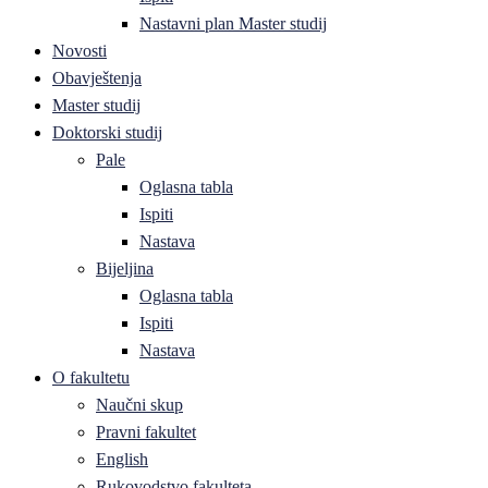
Nastavni plan Master studij
Novosti
Obavještenja
Master studij
Doktorski studij
Pale
Oglasna tabla
Ispiti
Nastava
Bijeljina
Oglasna tabla
Ispiti
Nastava
O fakultetu
Naučni skup
Pravni fakultet
English
Rukovodstvo fakulteta