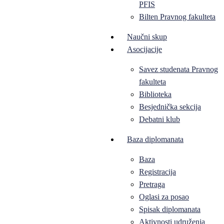
PFIS
Bilten Pravnog fakulteta
Naučni skup
Asocijacije
Savez studenata Pravnog
fakulteta
Biblioteka
Besjednička sekcija
Debatni klub
Baza diplomanata
Baza
Registracija
Pretraga
Oglasi za posao
Spisak diplomanata
Aktivnosti udruženja