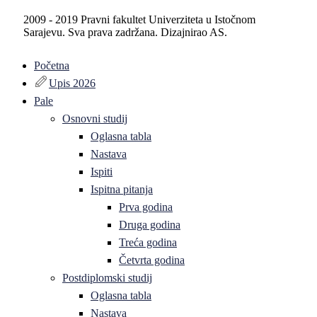
2009 - 2019 Pravni fakultet Univerziteta u Istočnom
Sarajevu. Sva prava zadržana. Dizajnirao AS.
Početna
Upis 2026
Pale
Osnovni studij
Oglasna tabla
Nastava
Ispiti
Ispitna pitanja
Prva godina
Druga godina
Treća godina
Četvrta godina
Postdiplomski studij
Oglasna tabla
Nastava