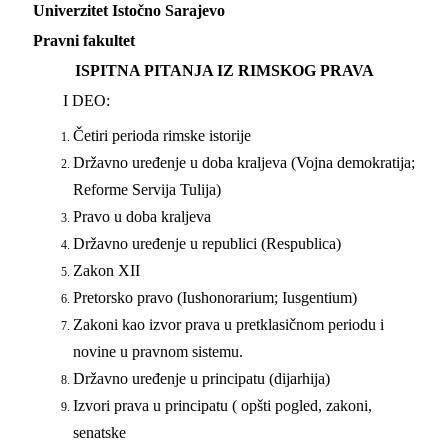
Univerzitet Istočno Sarajevo
Pravni fakultet
ISPITNA PITANJA IZ RIMSKOG PRAVA
I
DEO:
Četiri perioda rimske istorije
Državno uređenje u doba kralјeva (Vojna demokratija;
Reforme Servija Tulija)
Pravo u doba kralјeva
Državno uređenje u republici (
Res
publica
)
Zakon
XII
Pretorsko pravo (
Ius
honorarium
;
Ius
gentium
)
Zakoni kao izvor prava u pretklasičnom periodu i
novine u pravnom sistemu.
Državno uređenje u principatu (dijarhija)
Izvori prava u principatu ( opšti pogled, zakoni,
senatske