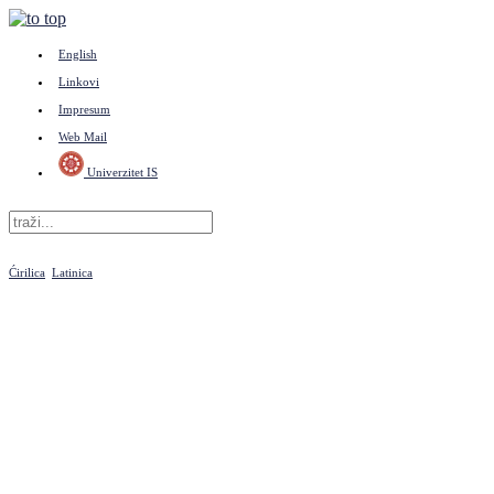
English
Linkovi
Impresum
Web Mail
Univerzitet IS
Ćirilica
Latinica