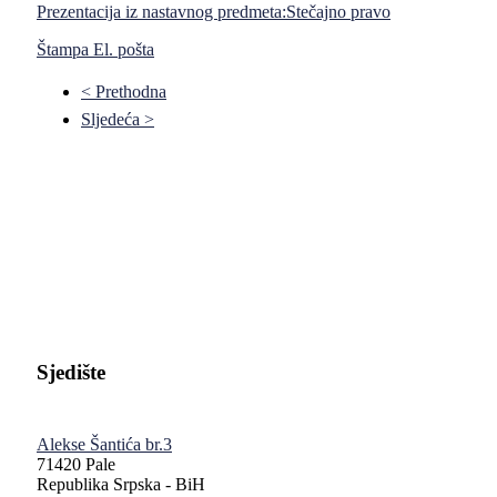
Prezentacija iz nastavnog predmeta:Stečajno pravo
Štampa
El. pošta
< Prethodna
Sljedeća >
Pravni fakultet Univerziteta u Istočnom Sarajevu
Sjedište
Alekse Šantića br.3
71420 Pale
Republika Srpska - BiH