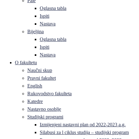
Pale
Oglasna tabla
Ispiti
Nastava
Bijeljina
Oglasna tabla
Ispiti
Nastava
O fakultetu
Naučni skup
Pravni fakultet
English
Rukovodstvo fakulteta
Katedre
Nastavno osoblje
Studijski programi
Izmijenjeni nastavni plan od 2022-2023 a.g.
Silabusi za l ciklus studija – studijski program