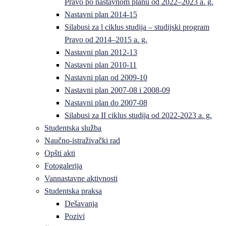
Pravo po nastavnom planu od 2022–2023 a. g.
Nastavni plan 2014-15
Silabusi za l ciklus studija – studijski program
Pravo od 2014–2015 a. g.
Nastavni plan 2012-13
Nastavni plan 2010-11
Nastavni plan od 2009-10
Nastavni plan 2007-08 i 2008-09
Nastavni plan do 2007-08
Silabusi za II ciklus studija od 2022-2023 a. g.
Studentska služba
Naučno-istraživački rad
Opšti akti
Fotogalerija
Vannastavne aktivnosti
Studentska praksa
Dešavanja
Pozivi