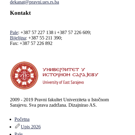
dekanat@pravni.ues.rs.ba
Kontakt
Pale
: +387 57 227 138 i +387 57 226 609;
Bijeljina
: +387 55 211 390;
Fax: +387 57 226 892
2009 - 2019 Pravni fakultet Univerziteta u Istočnom
Sarajevu. Sva prava zadržana. Dizajnirao AS.
Početna
Upis 2026
Pale