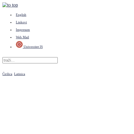
English
Linkovi
Impresum
Web Mail
Univerzitet IS
Ćirilica
Latinica