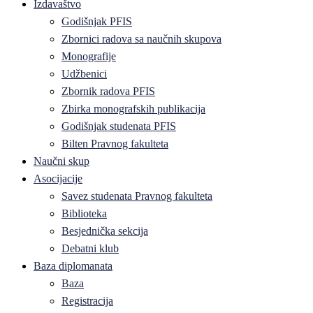
Izdavaštvo
Godišnjak PFIS
Zbornici radova sa naučnih skupova
Monografije
Udžbenici
Zbornik radova PFIS
Zbirka monografskih publikacija
Godišnjak studenata PFIS
Bilten Pravnog fakulteta
Naučni skup
Asocijacije
Savez studenata Pravnog fakulteta
Biblioteka
Besjednička sekcija
Debatni klub
Baza diplomanata
Baza
Registracija