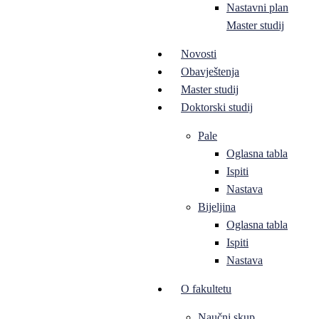
Nastavni plan
Master studij
Novosti
Obavještenja
Master studij
Doktorski studij
Pale
Oglasna tabla
Ispiti
Nastava
Bijeljina
Oglasna tabla
Ispiti
Nastava
O fakultetu
Naučni skup