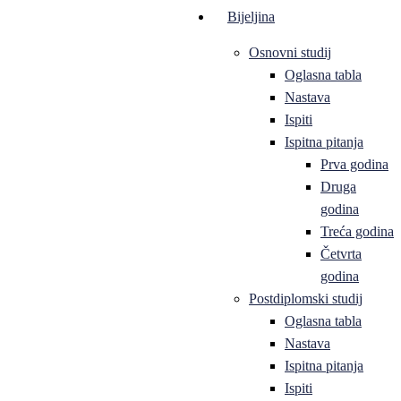
Bijeljina
Osnovni studij
Oglasna tabla
Nastava
Ispiti
Ispitna pitanja
Prva godina
Druga
godina
Treća godina
Četvrta
godina
Postdiplomski studij
Oglasna tabla
Nastava
Ispitna pitanja
Ispiti