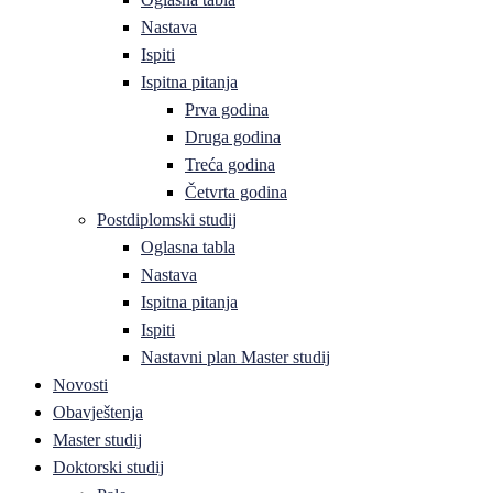
Nastava
Ispiti
Ispitna pitanja
Prva godina
Druga godina
Treća godina
Četvrta godina
Postdiplomski studij
Oglasna tabla
Nastava
Ispitna pitanja
Ispiti
Nastavni plan Master studij
Novosti
Obavještenja
Master studij
Doktorski studij