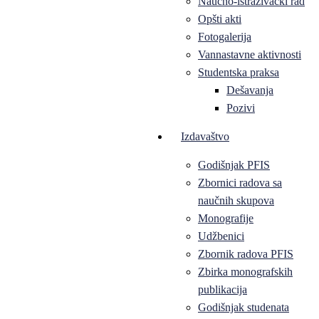
Naučno-istraživački rad
Opšti akti
Fotogalerija
Vannastavne aktivnosti
Studentska praksa
Dešavanja
Pozivi
Izdavaštvo
Godišnjak PFIS
Zbornici radova sa
naučnih skupova
Monografije
Udžbenici
Zbornik radova PFIS
Zbirka monografskih
publikacija
Godišnjak studenata