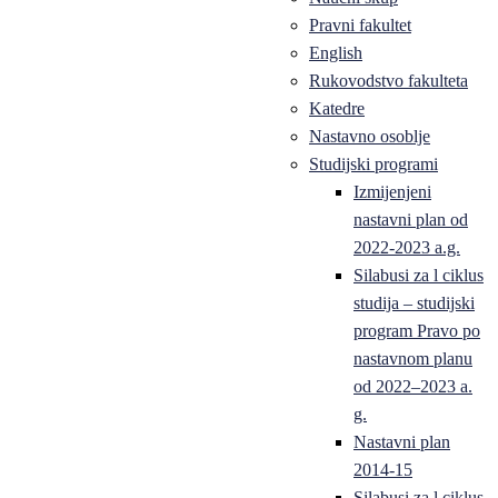
Pravni fakultet
English
Rukovodstvo fakulteta
Katedre
Nastavno osoblje
Studijski programi
Izmijenjeni
nastavni plan od
2022-2023 a.g.
Silabusi za l ciklus
studija – studijski
program Pravo po
nastavnom planu
od 2022–2023 a.
g.
Nastavni plan
2014-15
Silabusi za l ciklus