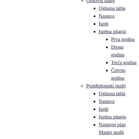
Osnovni studij
Oglasna tabla
Nastava
Ispiti
Ispitna pitanja
Prva godina
Druga
godina
Treća godina
Četvrta
godina
Postdiplomski studij
Oglasna tabla
Nastava
Ispiti
Ispitna pitanja
Nastavni plan
Master studij