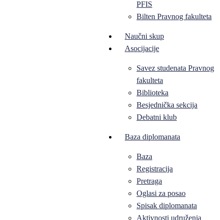
PFIS
Bilten Pravnog fakulteta
Naučni skup
Asocijacije
Savez studenata Pravnog
fakulteta
Biblioteka
Besjednička sekcija
Debatni klub
Baza diplomanata
Baza
Registracija
Pretraga
Oglasi za posao
Spisak diplomanata
Aktivnosti udruženja