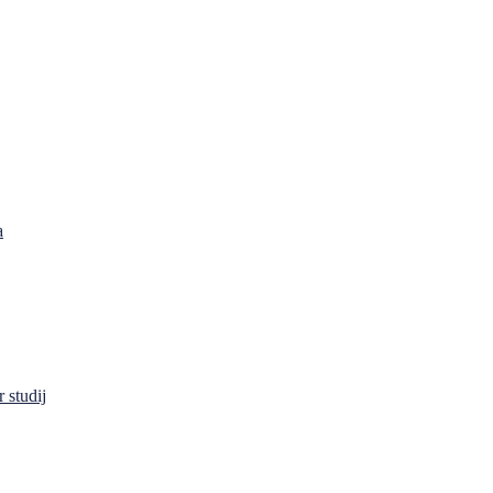
a
 studij