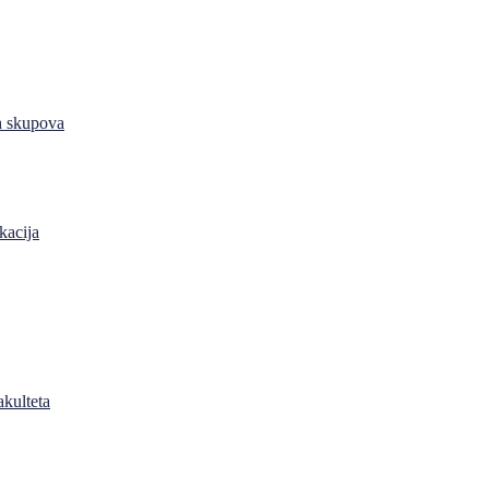
h skupova
kacija
akulteta