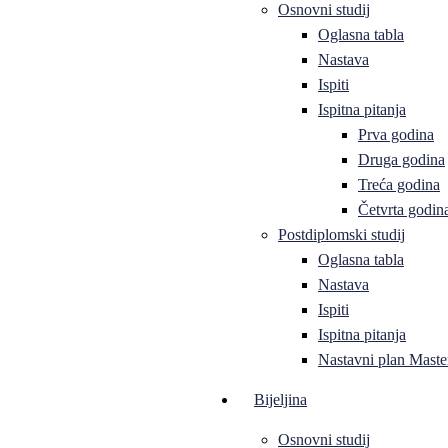
Osnovni studij
Oglasna tabla
Nastava
Ispiti
Ispitna pitanja
Prva godina
Druga godina
Treća godina
Četvrta godin
Postdiplomski studij
Oglasna tabla
Nastava
Ispiti
Ispitna pitanja
Nastavni plan Master
Bijeljina
Osnovni studij