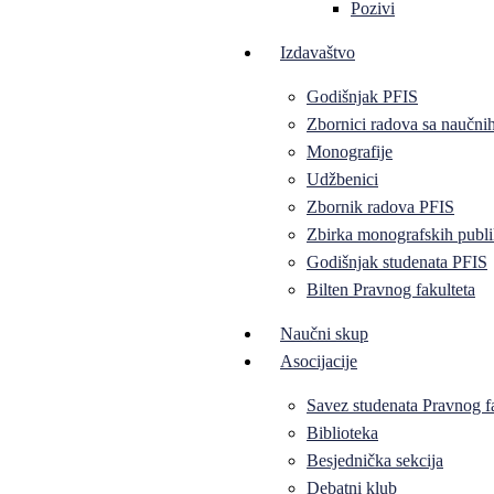
Pozivi
Izdavaštvo
Godišnjak PFIS
Zbornici radova sa naučni
Monografije
Udžbenici
Zbornik radova PFIS
Zbirka monografskih publi
Godišnjak studenata PFIS
Bilten Pravnog fakulteta
Naučni skup
Asocijacije
Savez studenata Pravnog f
Biblioteka
Besjednička sekcija
Debatni klub