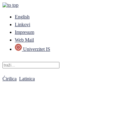
English
Linkovi
Impresum
Web Mail
Univerzitet IS
Ćirilica
Latinica