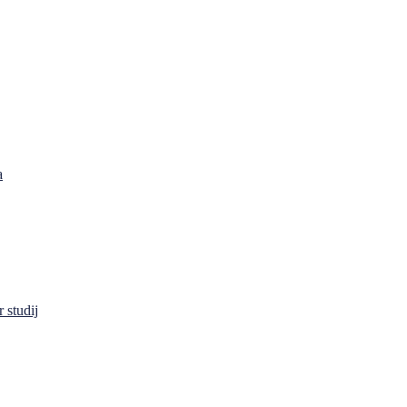
a
 studij