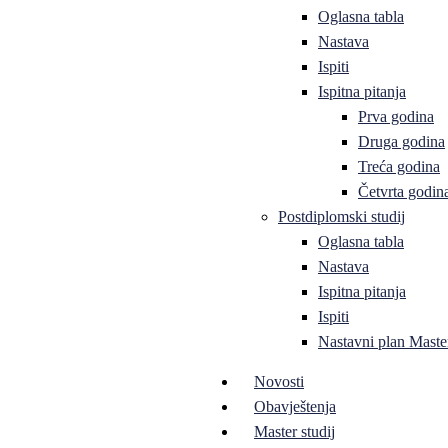
Oglasna tabla
Nastava
Ispiti
Ispitna pitanja
Prva godina
Druga godina
Treća godina
Četvrta godin
Postdiplomski studij
Oglasna tabla
Nastava
Ispitna pitanja
Ispiti
Nastavni plan Master
Novosti
Obavještenja
Master studij