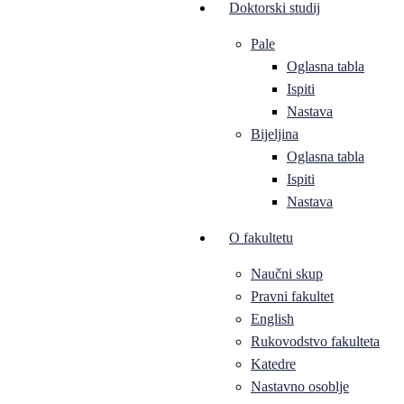
Doktorski studij
Pale
Oglasna tabla
Ispiti
Nastava
Bijeljina
Oglasna tabla
Ispiti
Nastava
O fakultetu
Naučni skup
Pravni fakultet
English
Rukovodstvo fakulteta
Katedre
Nastavno osoblje