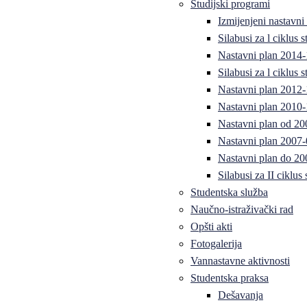
Studijski programi
Izmijenjeni nastavni
Silabusi za l ciklus
Nastavni plan 2014
Silabusi za l ciklus
Nastavni plan 2012
Nastavni plan 2010-
Nastavni plan od 20
Nastavni plan 2007-
Nastavni plan do 20
Silabusi za II ciklus
Studentska služba
Naučno-istraživački rad
Opšti akti
Fotogalerija
Vannastavne aktivnosti
Studentska praksa
Dešavanja