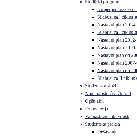
Studijski programi
Izmijenjeni nastavni
Silabusi za l ciklus
Nastavni plan 2014
Silabusi za l ciklus
Nastavni plan 2012
Nastavni plan 2010-
Nastavni plan od 20
Nastavni plan 2007-
Nastavni plan do 20
Silabusi za II ciklus
Studentska služba
Naučno-istraživački rad
Opšti akti
Fotogalerija
Vannastavne aktivnosti
Studentska praksa
Dešavanja