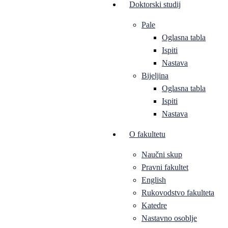
Doktorski studij
Pale
Oglasna tabla
Ispiti
Nastava
Bijeljina
Oglasna tabla
Ispiti
Nastava
O fakultetu
Naučni skup
Pravni fakultet
English
Rukovodstvo fakulteta
Katedre
Nastavno osoblje