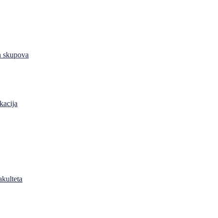
h skupova
kacija
akulteta