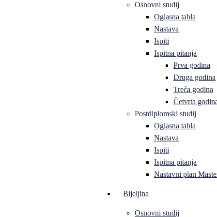
Osnovni studij
Oglasna tabla
Nastava
Ispiti
Ispitna pitanja
Prva godina
Druga godina
Treća godina
Četvrta godin
Postdiplomski studij
Oglasna tabla
Nastava
Ispiti
Ispitna pitanja
Nastavni plan Master
Bijeljina
Osnovni studij