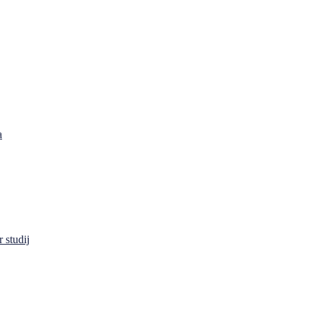
a
 studij