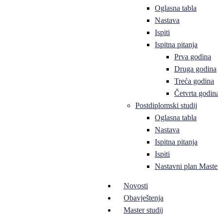
Oglasna tabla
Nastava
Ispiti
Ispitna pitanja
Prva godina
Druga godina
Treća godina
Četvrta godin
Postdiplomski studij
Oglasna tabla
Nastava
Ispitna pitanja
Ispiti
Nastavni plan Master
Novosti
Obavještenja
Master studij