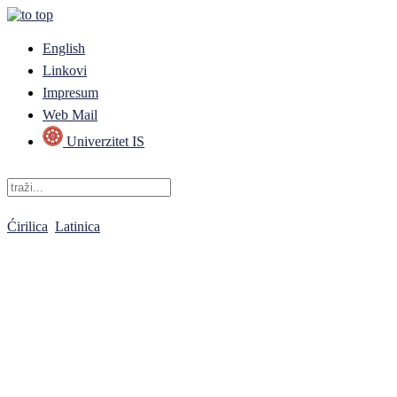
English
Linkovi
Impresum
Web Mail
Univerzitet IS
Ćirilica
Latinica