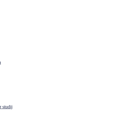
a
 studij