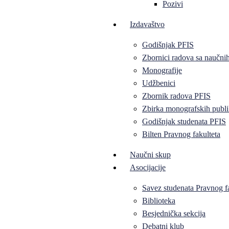
Pozivi
Izdavaštvo
Godišnjak PFIS
Zbornici radova sa naučni
Monografije
Udžbenici
Zbornik radova PFIS
Zbirka monografskih publi
Godišnjak studenata PFIS
Bilten Pravnog fakulteta
Naučni skup
Asocijacije
Savez studenata Pravnog f
Biblioteka
Besjednička sekcija
Debatni klub