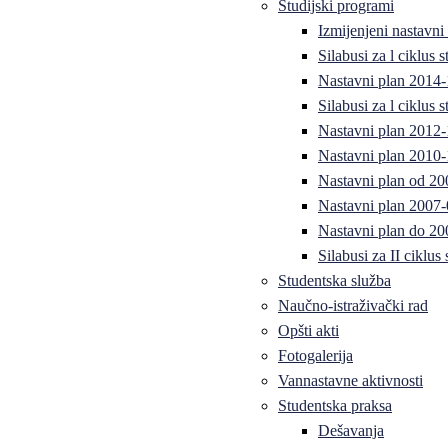
Studijski programi
Izmijenjeni nastavni
Silabusi za l ciklus
Nastavni plan 2014
Silabusi za l ciklus
Nastavni plan 2012
Nastavni plan 2010-
Nastavni plan od 20
Nastavni plan 2007-
Nastavni plan do 20
Silabusi za II ciklus
Studentska služba
Naučno-istraživački rad
Opšti akti
Fotogalerija
Vannastavne aktivnosti
Studentska praksa
Dešavanja