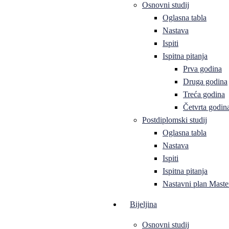
Osnovni studij
Oglasna tabla
Nastava
Ispiti
Ispitna pitanja
Prva godina
Druga godina
Treća godina
Četvrta godin
Postdiplomski studij
Oglasna tabla
Nastava
Ispiti
Ispitna pitanja
Nastavni plan Master
Bijeljina
Osnovni studij