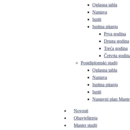
Oglasna tabla
Nastava
Ispiti
Ispitna pitanja
Prva godina
Druga godina
Treća godina
Četvrta godin
Postdiplomski studij
Oglasna tabla
Nastava
Ispitna pitanja
Ispiti
Nastavni plan Master
Novosti
Obavještenja
Master studij