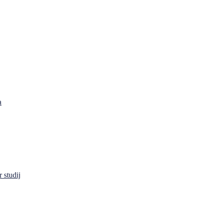
a
 studij