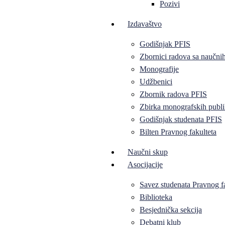
Pozivi
Izdavaštvo
Godišnjak PFIS
Zbornici radova sa naučni
Monografije
Udžbenici
Zbornik radova PFIS
Zbirka monografskih publi
Godišnjak studenata PFIS
Bilten Pravnog fakulteta
Naučni skup
Asocijacije
Savez studenata Pravnog f
Biblioteka
Besjednička sekcija
Debatni klub