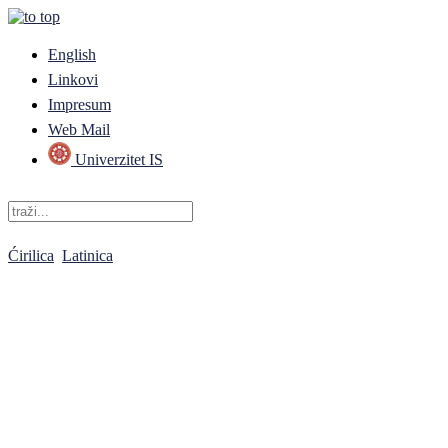
English
Linkovi
Impresum
Web Mail
Univerzitet IS
Ćirilica
Latinica