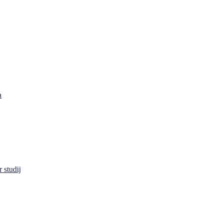
a
 studij