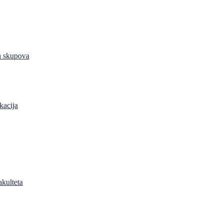
h skupova
kacija
akulteta