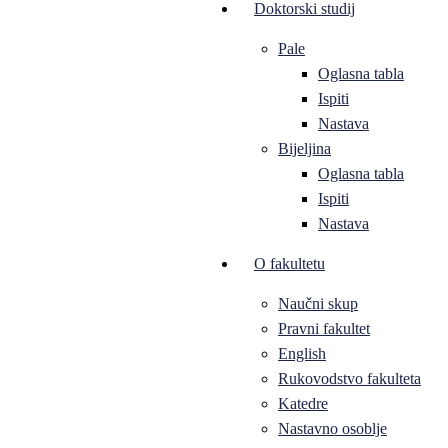
Doktorski studij
Pale
Oglasna tabla
Ispiti
Nastava
Bijeljina
Oglasna tabla
Ispiti
Nastava
O fakultetu
Naučni skup
Pravni fakultet
English
Rukovodstvo fakulteta
Katedre
Nastavno osoblje