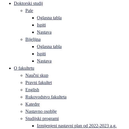
Doktorski studij
Pale
Oglasna tabla
Ispiti
Nastava
Bijeljina
Oglasna tabla
Ispiti
Nastava
O fakultetu
Naučni skup
Pravni fakultet
English
Rukovodstvo fakulteta
Katedre
Nastavno osoblje
Studijski programi
Izmijenjeni nastavni plan od 2022-2023 a.g.