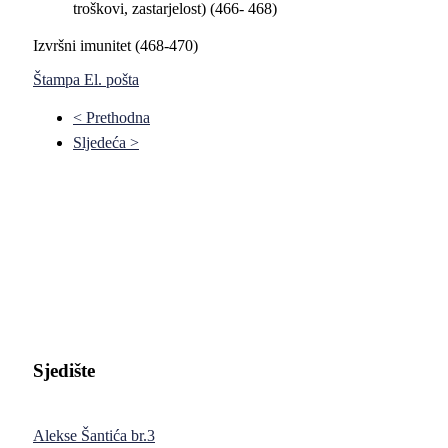
troškovi, zastarjelost) (466- 468)
Izvršni imunitet (468-470)
Štampa
El. pošta
< Prethodna
Sljedeća >
Pravni fakultet Univerziteta u Istočnom Sarajevu
Sjedište
Alekse Šantića br.3