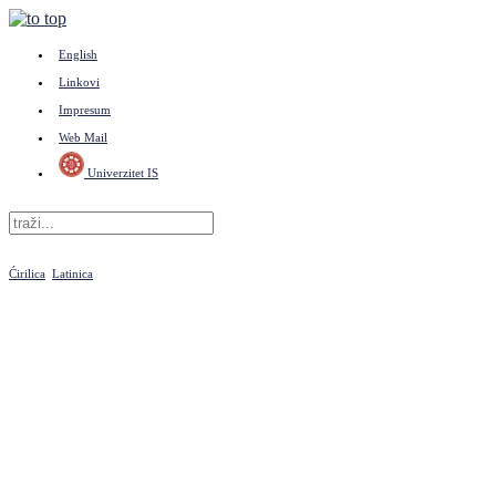
English
Linkovi
Impresum
Web Mail
Univerzitet IS
Ćirilica
Latinica