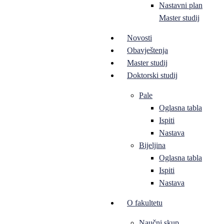
Nastavni plan
Master studij
Novosti
Obavještenja
Master studij
Doktorski studij
Pale
Oglasna tabla
Ispiti
Nastava
Bijeljina
Oglasna tabla
Ispiti
Nastava
O fakultetu
Naučni skup