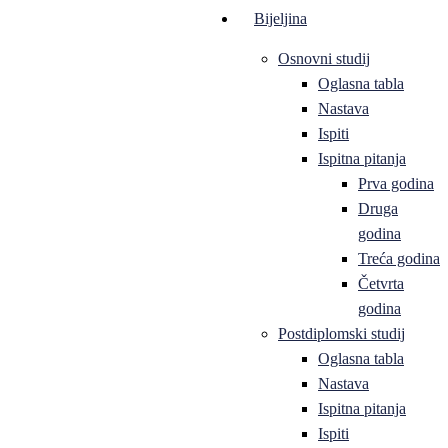
Bijeljina
Osnovni studij
Oglasna tabla
Nastava
Ispiti
Ispitna pitanja
Prva godina
Druga
godina
Treća godina
Četvrta
godina
Postdiplomski studij
Oglasna tabla
Nastava
Ispitna pitanja
Ispiti