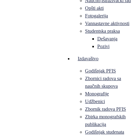
Naučno-istraživački rad
Opšti akti
Fotogalerija
Vannastavne aktivnosti
Studentska praksa
Dešavanja
Pozivi
Izdavaštvo
Godišnjak PFIS
Zbornici radova sa
naučnih skupova
Monografije
Udžbenici
Zbornik radova PFIS
Zbirka monografskih
publikacija
Godišnjak studenata