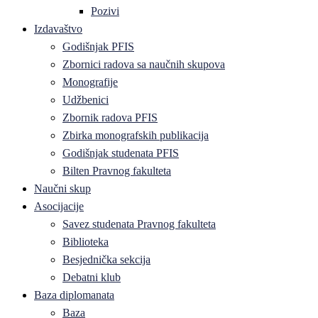
Pozivi
Izdavaštvo
Godišnjak PFIS
Zbornici radova sa naučnih skupova
Monografije
Udžbenici
Zbornik radova PFIS
Zbirka monografskih publikacija
Godišnjak studenata PFIS
Bilten Pravnog fakulteta
Naučni skup
Asocijacije
Savez studenata Pravnog fakulteta
Biblioteka
Besjednička sekcija
Debatni klub
Baza diplomanata
Baza