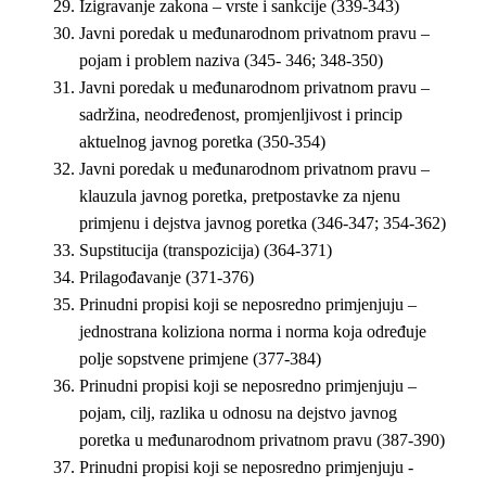
Izigravanje zakona – vrste i sankcije (339-343)
Javni poredak u međunarodnom privatnom pravu –
pojam i problem naziva (345- 346; 348-350)
Javni poredak u međunarodnom privatnom pravu –
sadržina, neodređenost, promjenljivost i princip
aktuelnog javnog poretka (350-354)
Javni poredak u međunarodnom privatnom pravu –
klauzula javnog poretka, pretpostavke za njenu
primjenu i dejstva javnog poretka (346-347; 354-362)
Supstitucija (transpozicija) (364-371)
Prilagođavanje (371-376)
Prinudni propisi koji se neposredno primjenjuju –
jednostrana koliziona norma i norma koja određuje
polje sopstvene primjene (377-384)
Prinudni propisi koji se neposredno primjenjuju –
pojam, cilj, razlika u odnosu na dejstvo javnog
poretka u međunarodnom privatnom pravu (387-390)
Prinudni propisi koji se neposredno primjenjuju -