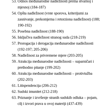
Odnos međunarodne nadležnosti prema stvarnoj i
mjesnoj (184-187)
Opšta nadležnost (vrste sporova, kriterijumi za
zasnivanje, prekomjerna i retorziona nadležnost) (188;
190-192)
Posebna nadležnost (188-190)
Isključiva nadležnost stranog suda (218-219)
Prorogacija i derogacija međunarodne nadležnosti
(192-197; 205-206)
Nadležnost za privremene mjere (203-205)
Atrakcija međunarodne nadležnosti – suparničari i
prethodno pitanje (199-202)
Atrakcija međunarodne nadležnosti – protivtužba
(202-203)
Litispendencija (206-212)
Sudski imunitet (212-218)
Priznanje i izvršenje stranih sudskih odluka – pojam,
cilj i izvori prava u ovoj materiji (437-439)