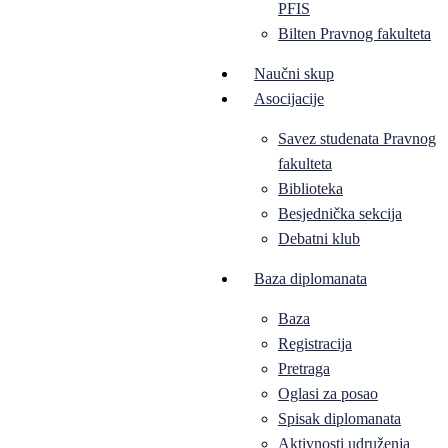
PFIS
Bilten Pravnog fakulteta
Naučni skup
Asocijacije
Savez studenata Pravnog
fakulteta
Biblioteka
Besjednička sekcija
Debatni klub
Baza diplomanata
Baza
Registracija
Pretraga
Oglasi za posao
Spisak diplomanata
Aktivnosti udruženja