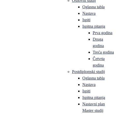
Osnovni studij
Oglasna tabla
Nastava
Ispiti
Ispitna pitanja
Prva godina
Druga
godina
Treća godina
Četvrta
godina
Postdiplomski studij
Oglasna tabla
Nastava
Ispiti
Ispitna pitanja
Nastavni plan
Master studij