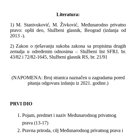
Literatura:
1) M. Stanivuković, M. Živković, Međunarodno privatno
pravo: opšti deo, Službeni glasnik, Beograd (izdanja od
2013 -).
2) Zakon o rješavanju sukoba zakona sa propisima drugih
zemalja u određenim odnosima – Službeni list SFRJ, br.
43/82 i 72/82-1645, Službeni glasnik RS, br. 21/91
(NAPOMENA: Broj stranica naznačen u zagradama pored
pitanja odgovara izdanju iz 2021. godine.)
PRVI D
IO
Pojam, predmet i naziv Međunarodnog privatnog
prava (13-17)
Pravna priroda, cilj Međunarodnog privatnog prava i