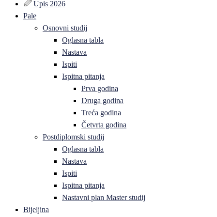
Upis 2026
Pale
Osnovni studij
Oglasna tabla
Nastava
Ispiti
Ispitna pitanja
Prva godina
Druga godina
Treća godina
Četvrta godina
Postdiplomski studij
Oglasna tabla
Nastava
Ispiti
Ispitna pitanja
Nastavni plan Master studij
Bijeljina