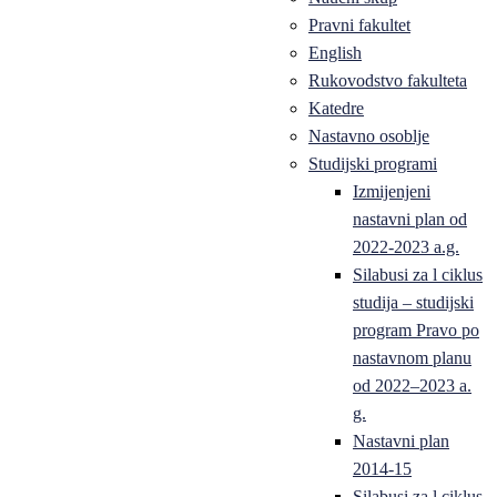
Pravni fakultet
English
Rukovodstvo fakulteta
Katedre
Nastavno osoblje
Studijski programi
Izmijenjeni
nastavni plan od
2022-2023 a.g.
Silabusi za l ciklus
studija – studijski
program Pravo po
nastavnom planu
od 2022–2023 a.
g.
Nastavni plan
2014-15
Silabusi za l ciklus