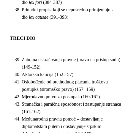
dio
lex fori
(384-387)
Prinudni propisi koji se neposredno primjenjuju -
dio
lex causae
(391-393)
TREĆI DIO
Zabrana uskraćivanja pravde (pravo na pristup sudu)
(149-152)
Aktorska kaucija (152-157)
Oslobođenje od prethodnog plaćanja troškova
postupka (siromaško pravo) (157- 159)
Mjerodavno pravo za postupak (160-161)
Stranačka i parnična sposobnost i zastupanje stranaca
(161-162)
Međunarodna pravna pomoć – dostavljanje
diplomatskim putem i dostavljanje srpskim