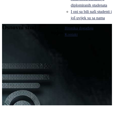
diplomiranih studenata
I oni su bili naši studenti i
još uvijek su sa nama
Osnovni studij
Hronika događaja
Bijeljina
Kontakt