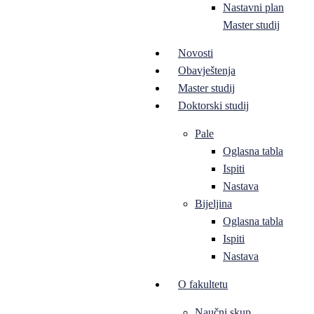
Nastavni plan
Master studij
Novosti
Obavještenja
Master studij
Doktorski studij
Pale
Oglasna tabla
Ispiti
Nastava
Bijeljina
Oglasna tabla
Ispiti
Nastava
O fakultetu
Naučni skup