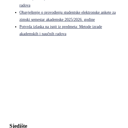
radova
Obavještenje o provođenju studentske elektronske ankete za
zimski semestar akademske 2025/2026. godine
Potvrda izlaska na ispit iz predmeta: Metode izrade
akademskih i naučnih radova
Pravni fakultet Univerziteta u Istočnom Sarajevu
Sjedište