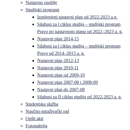
Nastavno osoblje
Studijski programi
Izmijenjeni nastavni plan od 2022-2023 a.g.
Silabusi za l ciklus studija – studijski program
Pravo po nastavnom planu od 2022–2023 a. g.
Nastavni plan 2014-15
Silabusi za l ciklus studija – studijski program
Pravo od 2014–2015 a. g.
Nastavni plan 2012-13
Nastavni plan 2010-11
Nastavni plan od 2009-10
Nastavni plan 2007-08 i 2008-09
Nastavni plan do 2007-08
Silabusi za II ciklus studija od 2022-2023 a. g.
Studentska služba
Naučno-istraživački rad
Opšti akti
Fotogalerija