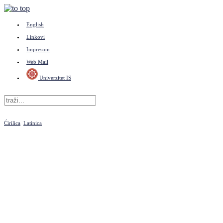
English
Linkovi
Impresum
Web Mail
Univerzitet IS
Ćirilica
Latinica