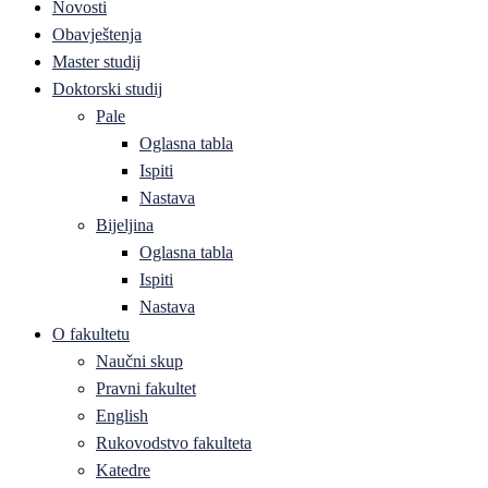
Novosti
Obavještenja
Master studij
Doktorski studij
Pale
Oglasna tabla
Ispiti
Nastava
Bijeljina
Oglasna tabla
Ispiti
Nastava
O fakultetu
Naučni skup
Pravni fakultet
English
Rukovodstvo fakulteta
Katedre