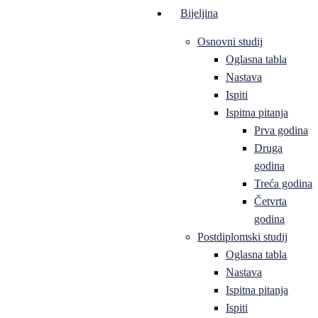
Bijeljina
Osnovni studij
Oglasna tabla
Nastava
Ispiti
Ispitna pitanja
Prva godina
Druga
godina
Treća godina
Četvrta
godina
Postdiplomski studij
Oglasna tabla
Nastava
Ispitna pitanja
Ispiti