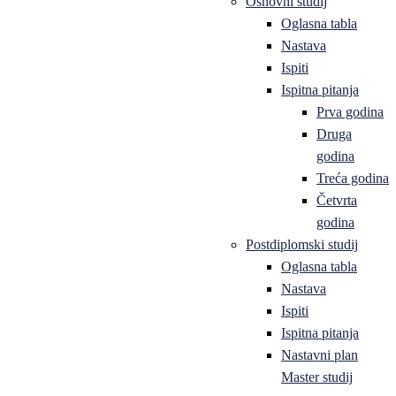
Osnovni studij
Oglasna tabla
Nastava
Ispiti
Ispitna pitanja
Prva godina
Druga
godina
Treća godina
Četvrta
godina
Postdiplomski studij
Oglasna tabla
Nastava
Ispiti
Ispitna pitanja
Nastavni plan
Master studij