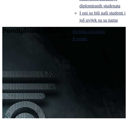
diplomiranih studenata
I oni su bili naši studenti i
još uvijek su sa nama
Postdiplomski studij
Hronika događaja
Pale
Kontakt