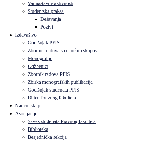
Vannastavne aktivnosti
Studentska praksa
Dešavanja
Pozivi
Izdavaštvo
Godišnjak PFIS
Zbornici radova sa naučnih skupova
Monografije
Udžbenici
Zbornik radova PFIS
Zbirka monografskih publikacija
Godišnjak studenata PFIS
Bilten Pravnog fakulteta
Naučni skup
Asocijacije
Savez studenata Pravnog fakulteta
Biblioteka
Besjednička sekcija