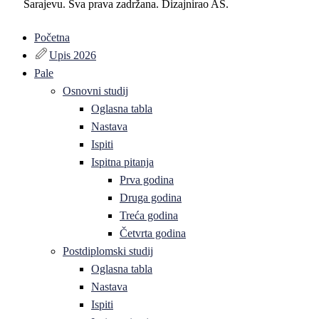
Sarajevu. Sva prava zadržana. Dizajnirao AS.
Početna
Upis 2026
Pale
Osnovni studij
Oglasna tabla
Nastava
Ispiti
Ispitna pitanja
Prva godina
Druga godina
Treća godina
Četvrta godina
Postdiplomski studij
Oglasna tabla
Nastava
Ispiti