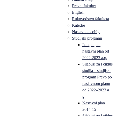
Pravni fakultet
English
Rukovodstvo fakulteta
Katedre
Nastavno osoblje
Studijski programi
Izmijenjeni
nastavni plan od
2022-2023 a.g.
Silabusi za l ciklus
studija – studijski
program Pravo po
nastavnom planu
od 2022–2023 a.
g.
Nastavni plan
2014-15
Silabusi za l ciklus