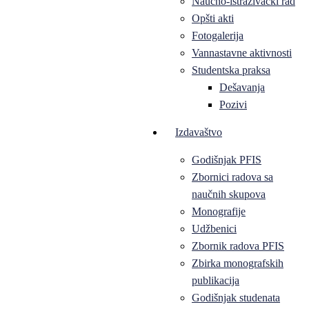
Naučno-istraživački rad
Opšti akti
Fotogalerija
Vannastavne aktivnosti
Studentska praksa
Dešavanja
Pozivi
Izdavaštvo
Godišnjak PFIS
Zbornici radova sa
naučnih skupova
Monografije
Udžbenici
Zbornik radova PFIS
Zbirka monografskih
publikacija
Godišnjak studenata