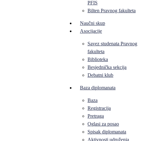
PFIS
Bilten Pravnog fakulteta
Naučni skup
Asocijacije
Savez studenata Pravnog
fakulteta
Biblioteka
Besjednička sekcija
Debatni klub
Baza diplomanata
Baza
Registracija
Pretraga
Oglasi za posao
Spisak diplomanata
Aktivnosti udruženja