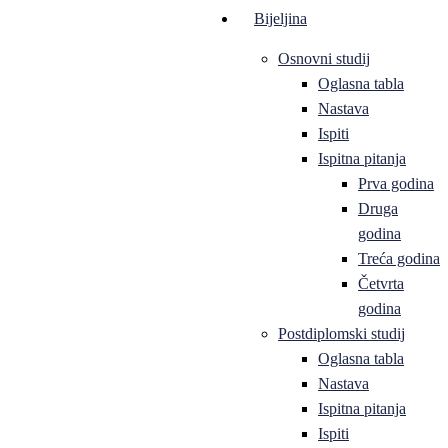
Bijeljina
Osnovni studij
Oglasna tabla
Nastava
Ispiti
Ispitna pitanja
Prva godina
Druga
godina
Treća godina
Četvrta
godina
Postdiplomski studij
Oglasna tabla
Nastava
Ispitna pitanja
Ispiti