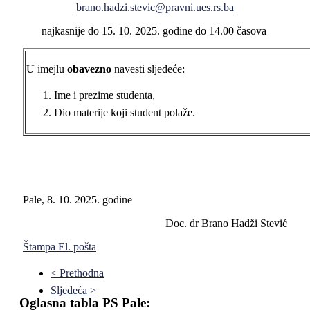
brano.hadzi.stevic@pravni.ues.rs.ba
najkasnije do 15. 10. 2025. godine do 14.00 časova
U imejlu
obavezno
navesti sljedeće:
Ime i prezime studenta,
Dio materije koji student polaže.
Pale, 8. 10. 2025. godine
Doc. dr Brano Hadži Stević
Štampa
El. pošta
< Prethodna
Sljedeća >
Oglasna tabla PS Pale: