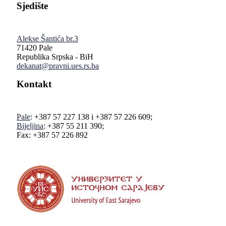
Sjedište
Alekse Šantića br.3
71420 Pale
Republika Srpska - BiH
dekanat@pravni.ues.rs.ba
Kontakt
Pale
: +387 57 227 138 i +387 57 226 609;
Bijeljina
: +387 55 211 390;
Fax: +387 57 226 892