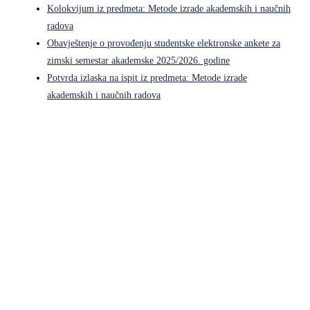
Kolokvijum iz predmeta: Metode izrade akademskih i naučnih
radova
Obavještenje o provođenju studentske elektronske ankete za
zimski semestar akademske 2025/2026. godine
Potvrda izlaska na ispit iz predmeta: Metode izrade
akademskih i naučnih radova
Pravni fakultet Univerziteta u Istočnom Sarajevu