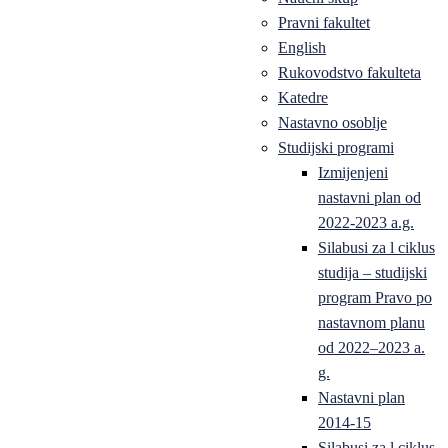
Pravni fakultet
English
Rukovodstvo fakulteta
Katedre
Nastavno osoblje
Studijski programi
Izmijenjeni
nastavni plan od
2022-2023 a.g.
Silabusi za l ciklus
studija – studijski
program Pravo po
nastavnom planu
od 2022–2023 a.
g.
Nastavni plan
2014-15
Silabusi za l ciklus