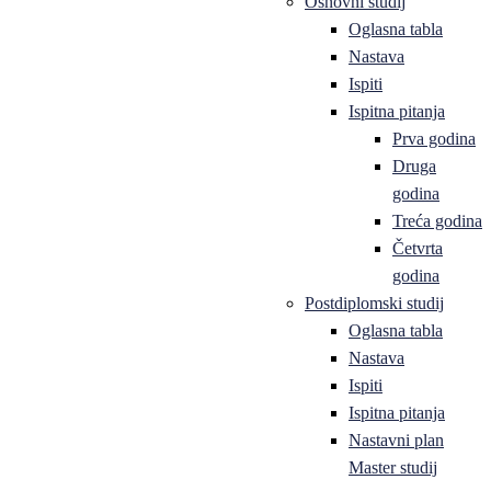
Osnovni studij
Oglasna tabla
Nastava
Ispiti
Ispitna pitanja
Prva godina
Druga
godina
Treća godina
Četvrta
godina
Postdiplomski studij
Oglasna tabla
Nastava
Ispiti
Ispitna pitanja
Nastavni plan
Master studij