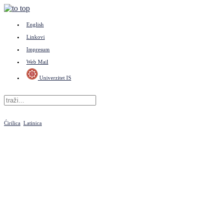
English
Linkovi
Impresum
Web Mail
Univerzitet IS
Ćirilica
Latinica