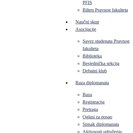
PFIS
Bilten Pravnog fakulteta
Naučni skup
Asocijacije
Savez studenata Pravnog
fakulteta
Biblioteka
Besjednička sekcija
Debatni klub
Baza diplomanata
Baza
Registracija
Pretraga
Oglasi za posao
Spisak diplomanata
Aktivnosti udruženja