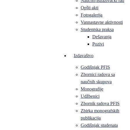
Naučno-istraživački rad
Opšti akti
Fotogalerija
Vannastavne aktivnosti
Studentska praksa
Dešavanja
Pozivi
Izdavaštvo
Godišnjak PFIS
Zbornici radova sa
naučnih skupova
Monografije
Udžbenici
Zbornik radova PFIS
Zbirka monografskih
publikacija
Godišnjak studenata