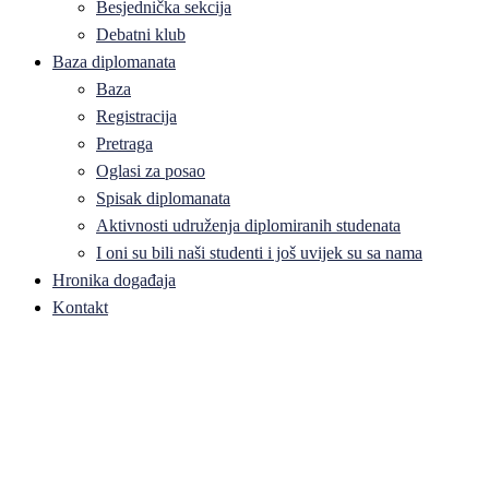
Besjednička sekcija
Debatni klub
Baza diplomanata
Baza
Registracija
Pretraga
Oglasi za posao
Spisak diplomanata
Aktivnosti udruženja diplomiranih studenata
I oni su bili naši studenti i još uvijek su sa nama
Hronika događaja
Kontakt