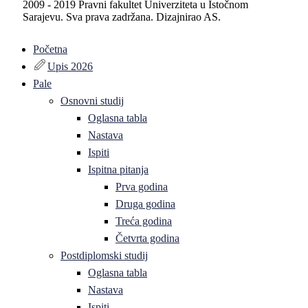
2009 - 2019 Pravni fakultet Univerziteta u Istočnom
Sarajevu. Sva prava zadržana. Dizajnirao AS.
Početna
Upis 2026
Pale
Osnovni studij
Oglasna tabla
Nastava
Ispiti
Ispitna pitanja
Prva godina
Druga godina
Treća godina
Četvrta godina
Postdiplomski studij
Oglasna tabla
Nastava
Ispiti