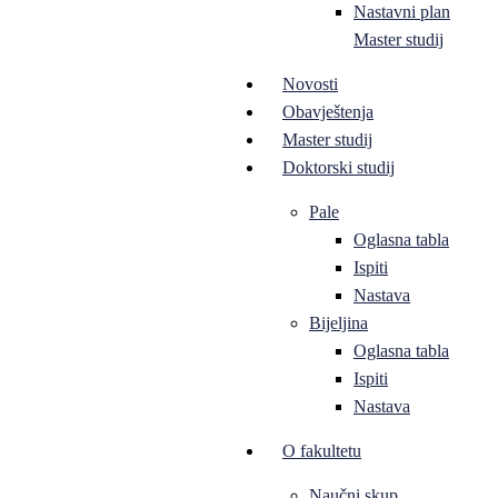
Nastavni plan
Master studij
Novosti
Obavještenja
Master studij
Doktorski studij
Pale
Oglasna tabla
Ispiti
Nastava
Bijeljina
Oglasna tabla
Ispiti
Nastava
O fakultetu
Naučni skup