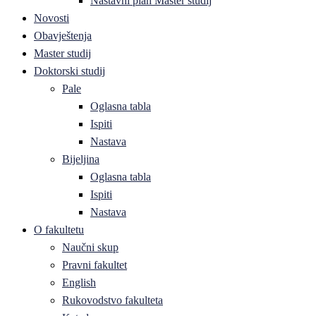
Nastavni plan Master studij
Novosti
Obavještenja
Master studij
Doktorski studij
Pale
Oglasna tabla
Ispiti
Nastava
Bijeljina
Oglasna tabla
Ispiti
Nastava
O fakultetu
Naučni skup
Pravni fakultet
English
Rukovodstvo fakulteta