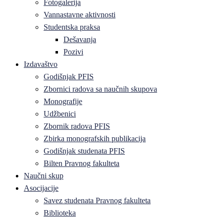
Fotogalerija
Vannastavne aktivnosti
Studentska praksa
Dešavanja
Pozivi
Izdavaštvo
Godišnjak PFIS
Zbornici radova sa naučnih skupova
Monografije
Udžbenici
Zbornik radova PFIS
Zbirka monografskih publikacija
Godišnjak studenata PFIS
Bilten Pravnog fakulteta
Naučni skup
Asocijacije
Savez studenata Pravnog fakulteta
Biblioteka