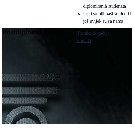
diplomiranih studenata
I oni su bili naši studenti i
još uvijek su sa nama
Postdiplomski studij
Hronika događaja
Pale
Kontakt