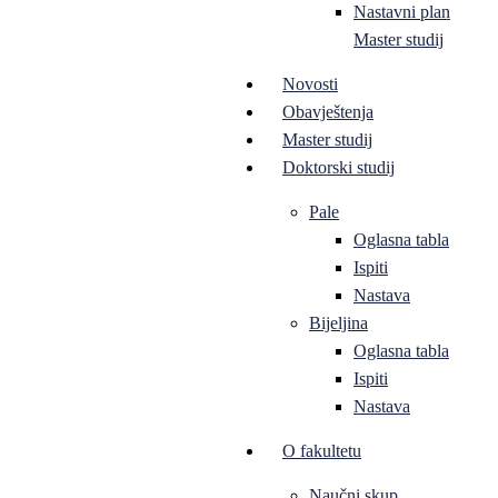
Nastavni plan
Master studij
Novosti
Obavještenja
Master studij
Doktorski studij
Pale
Oglasna tabla
Ispiti
Nastava
Bijeljina
Oglasna tabla
Ispiti
Nastava
O fakultetu
Naučni skup