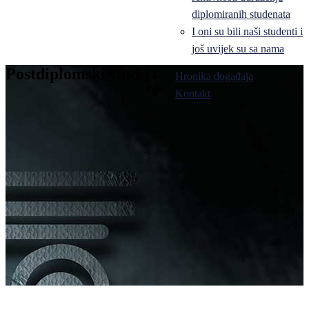
diplomiranih studenata
I oni su bili naši studenti i
još uvijek su sa nama
Postdiplomski studij
Hronika događaja
Pale
Kontakt