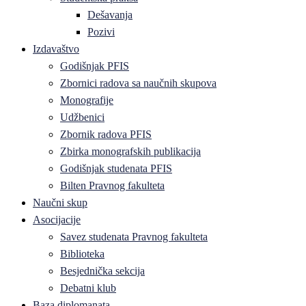
Dešavanja
Pozivi
Izdavaštvo
Godišnjak PFIS
Zbornici radova sa naučnih skupova
Monografije
Udžbenici
Zbornik radova PFIS
Zbirka monografskih publikacija
Godišnjak studenata PFIS
Bilten Pravnog fakulteta
Naučni skup
Asocijacije
Savez studenata Pravnog fakulteta
Biblioteka
Besjednička sekcija
Debatni klub
Baza diplomanata