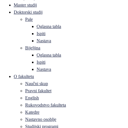
Master studij
Doktorski studij
Pale
Oglasna tabla
Ispiti
Nastava
Bijeljina
Oglasna tabla
Ispiti
Nastava
O fakultetu
Naučni skup
Pravni fakultet
English
Rukovodstvo fakulteta
Katedre
Nastavno osoblje
Studijski programi