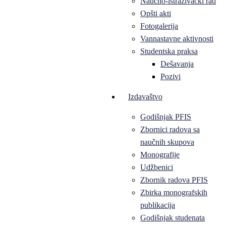
Naučno-istraživački rad
Opšti akti
Fotogalerija
Vannastavne aktivnosti
Studentska praksa
Dešavanja
Pozivi
Izdavaštvo
Godišnjak PFIS
Zbornici radova sa
naučnih skupova
Monografije
Udžbenici
Zbornik radova PFIS
Zbirka monografskih
publikacija
Godišnjak studenata