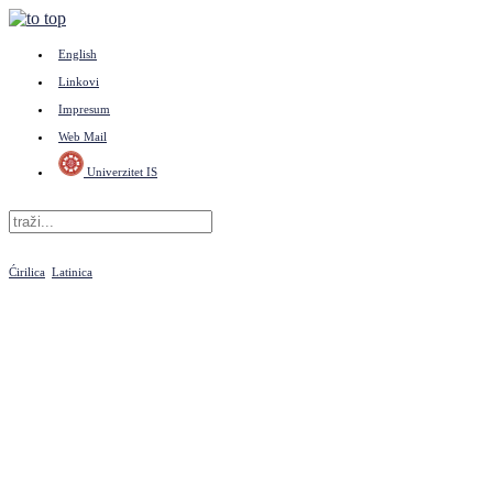
English
Linkovi
Impresum
Web Mail
Univerzitet IS
Ćirilica
Latinica