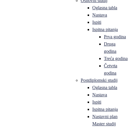
Osnovni studij
Oglasna tabla
Nastava
Ispiti
Ispitna pitanja
Prva godina
Druga
godina
Treća godina
Četvrta
godina
Postdiplomski studij
Oglasna tabla
Nastava
Ispiti
Ispitna pitanja
Nastavni plan
Master studij