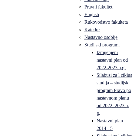
Pravni fakultet
English
Rukovodstvo fakulteta
Katedre
Nastavno osoblje
Studijski programi
Izmijenjeni
nastavni plan od
2022-2023 a.g.
Silabusi za l ciklus
studija – studijski
program Pravo po
nastavnom planu
od 2022–2023 a.
g.
Nastavni plan
2014-15
Silabusi za l ciklus