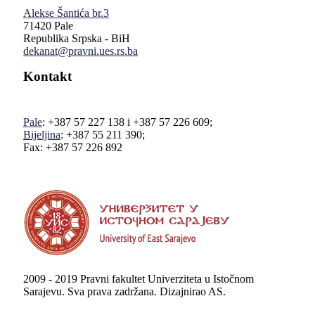
Alekse Šantića br.3
71420 Pale
Republika Srpska - BiH
dekanat@pravni.ues.rs.ba
Kontakt
Pale
: +387 57 227 138 i +387 57 226 609;
Bijeljina
: +387 55 211 390;
Fax: +387 57 226 892
2009 - 2019 Pravni fakultet Univerziteta u Istočnom
Sarajevu. Sva prava zadržana. Dizajnirao AS.