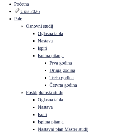
Početna
Upis 2026
Pale
Osnovni studij
Oglasna tabla
Nastava
Ispiti
Ispitna pitanja
Prva godina
Druga godina
Treća godina
Četvrta godina
Postdiplomski studij
Oglasna tabla
Nastava
Ispiti
Ispitna pitanja
Nastavni plan Master studij