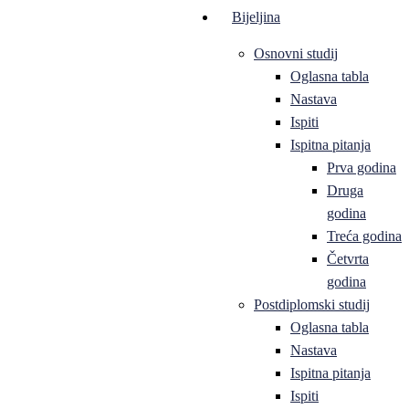
Bijeljina
Osnovni studij
Oglasna tabla
Nastava
Ispiti
Ispitna pitanja
Prva godina
Druga
godina
Treća godina
Četvrta
godina
Postdiplomski studij
Oglasna tabla
Nastava
Ispitna pitanja
Ispiti