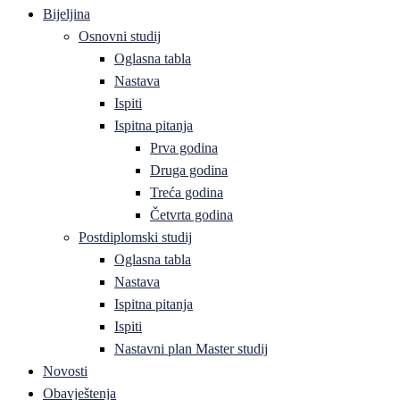
Bijeljina
Osnovni studij
Oglasna tabla
Nastava
Ispiti
Ispitna pitanja
Prva godina
Druga godina
Treća godina
Četvrta godina
Postdiplomski studij
Oglasna tabla
Nastava
Ispitna pitanja
Ispiti
Nastavni plan Master studij
Novosti
Obavještenja