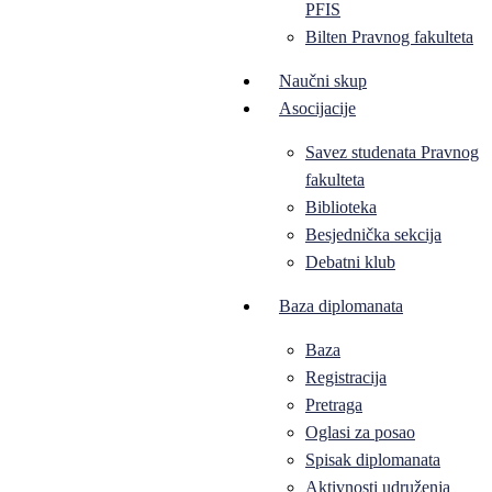
PFIS
Bilten Pravnog fakulteta
Naučni skup
Asocijacije
Savez studenata Pravnog
fakulteta
Biblioteka
Besjednička sekcija
Debatni klub
Baza diplomanata
Baza
Registracija
Pretraga
Oglasi za posao
Spisak diplomanata
Aktivnosti udruženja