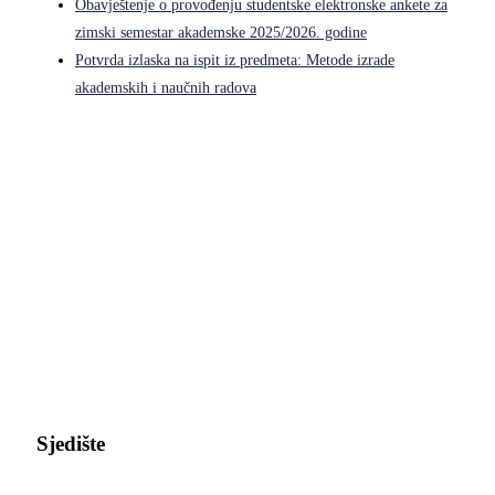
Obavještenje o provođenju studentske elektronske ankete za
zimski semestar akademske 2025/2026. godine
Potvrda izlaska na ispit iz predmeta: Metode izrade
akademskih i naučnih radova
Pravni fakultet Univerziteta u Istočnom Sarajevu
Sjedište