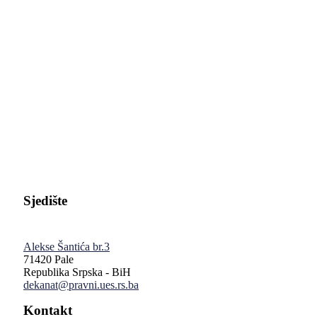
Pravni fakultet Univerziteta u Istočnom Sarajevu
Sjedište
Alekse Šantića br.3
71420 Pale
Republika Srpska - BiH
dekanat@pravni.ues.rs.ba
Kontakt