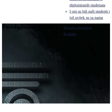
diplomiranih studenata
I oni su bili naši studenti i
još uvijek su sa nama
Postdiplomski studij
Hronika događaja
Pale
Kontakt