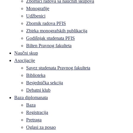
Zbornici radova sa naučnih skupova
Monografije
Udžbenici
Zbornik radova PFIS
Zbirka monografskih publikacija
Godišnjak studenata PFIS
Bilten Pravnog fakulteta
Naučni skup
Asocijacije
Savez studenata Pravnog fakulteta
Biblioteka
Besjednička sekcija
Debatni klub
Baza diplomanata
Baza
Registracija
Pretraga
Oglasi za posao