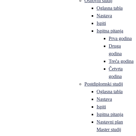
Osnovni studij
Oglasna tabla
Nastava
Ispiti
Ispitna pitanja
Prva godina
Druga
godina
Treća godina
Četvrta
godina
Postdiplomski studij
Oglasna tabla
Nastava
Ispiti
Ispitna pitanja
Nastavni plan
Master studij