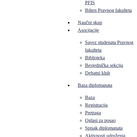
PFIS
Bilten Pravnog fakulteta
Naučni skup
Asocijacije
Savez studenata Pravnog
fakulteta
Biblioteka
Besjednička sekcija
Debatni klub
Baza diplomanata
Baza
Registracija
Pretraga
Oglasi za posao
Spisak diplomanata
Aktivnosti udruženja