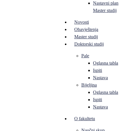
Nastavni plan
Master studij
Novosti
Obavještenja
Master studij
Doktorski studij
Pale
Oglasna tabla
Ispiti
Nastava
Bijeljina
Oglasna tabla
Ispiti
Nastava
O fakultetu
Naučni skup