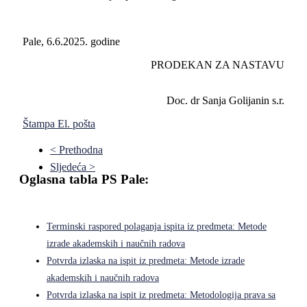
Pale, 6.6.2025. godine
PRODEKAN ZA NASTAVU
Doc. dr Sanja Golijanin s.r.
Štampa
El. pošta
< Prethodna
Sljedeća >
Oglasna tabla PS Pale:
Terminski raspored polaganja ispita iz predmeta: Metode
izrade akademskih i naučnih radova
Potvrda izlaska na ispit iz predmeta: Metode izrade
akademskih i naučnih radova
Potvrda izlaska na ispit iz predmeta: Metodologija prava sa