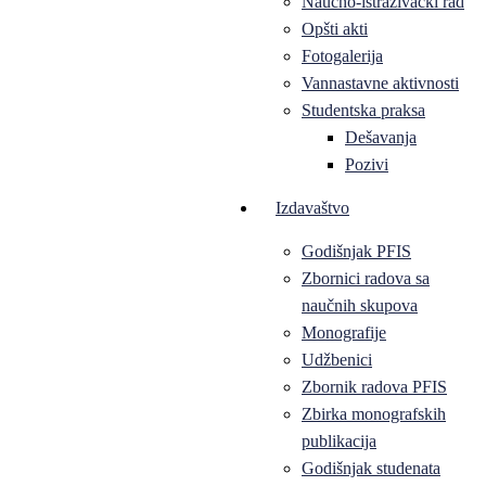
Naučno-istraživački rad
Opšti akti
Fotogalerija
Vannastavne aktivnosti
Studentska praksa
Dešavanja
Pozivi
Izdavaštvo
Godišnjak PFIS
Zbornici radova sa
naučnih skupova
Monografije
Udžbenici
Zbornik radova PFIS
Zbirka monografskih
publikacija
Godišnjak studenata