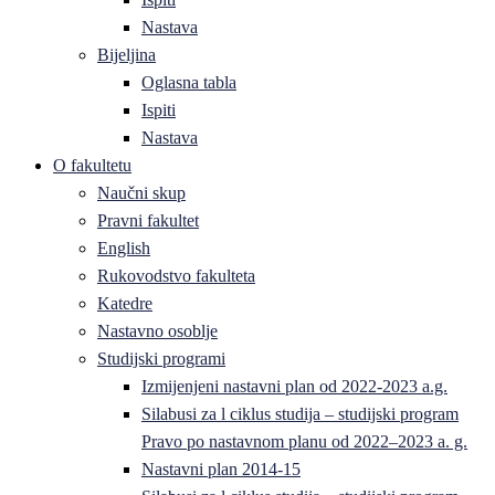
Nastava
Bijeljina
Oglasna tabla
Ispiti
Nastava
O fakultetu
Naučni skup
Pravni fakultet
English
Rukovodstvo fakulteta
Katedre
Nastavno osoblje
Studijski programi
Izmijenjeni nastavni plan od 2022-2023 a.g.
Silabusi za l ciklus studija – studijski program
Pravo po nastavnom planu od 2022–2023 a. g.
Nastavni plan 2014-15