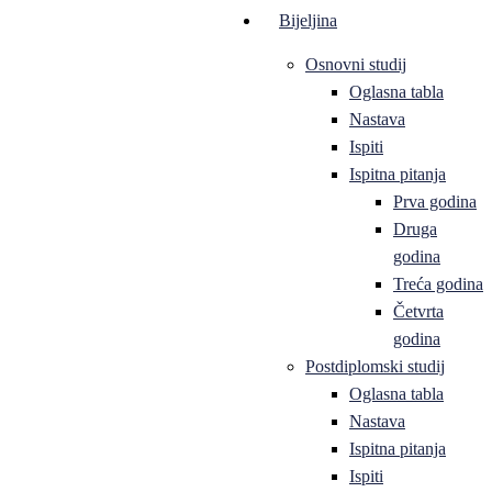
Bijeljina
Osnovni studij
Oglasna tabla
Nastava
Ispiti
Ispitna pitanja
Prva godina
Druga
godina
Treća godina
Četvrta
godina
Postdiplomski studij
Oglasna tabla
Nastava
Ispitna pitanja
Ispiti