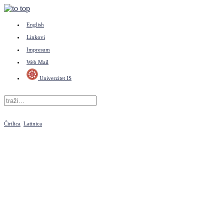
English
Linkovi
Impresum
Web Mail
Univerzitet IS
Ćirilica
Latinica