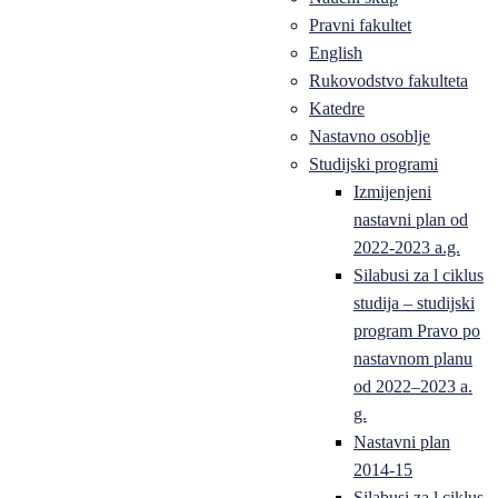
Pravni fakultet
English
Rukovodstvo fakulteta
Katedre
Nastavno osoblje
Studijski programi
Izmijenjeni
nastavni plan od
2022-2023 a.g.
Silabusi za l ciklus
studija – studijski
program Pravo po
nastavnom planu
od 2022–2023 a.
g.
Nastavni plan
2014-15
Silabusi za l ciklus