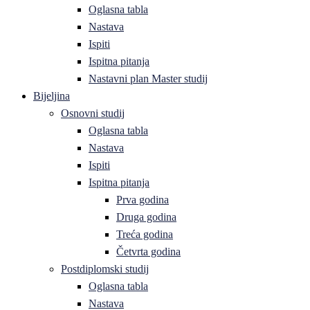
Oglasna tabla
Nastava
Ispiti
Ispitna pitanja
Nastavni plan Master studij
Bijeljina
Osnovni studij
Oglasna tabla
Nastava
Ispiti
Ispitna pitanja
Prva godina
Druga godina
Treća godina
Četvrta godina
Postdiplomski studij
Oglasna tabla
Nastava