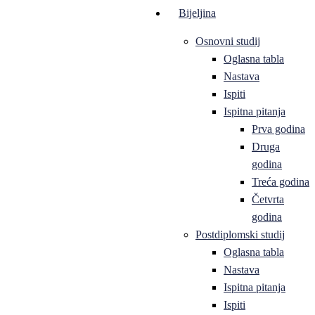
Bijeljina
Osnovni studij
Oglasna tabla
Nastava
Ispiti
Ispitna pitanja
Prva godina
Druga
godina
Treća godina
Četvrta
godina
Postdiplomski studij
Oglasna tabla
Nastava
Ispitna pitanja
Ispiti