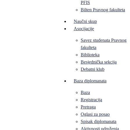
PFIS
Bilten Pravnog fakulteta
Naučni skup
Asocijacije
Savez studenata Pravnog
fakulteta
Biblioteka
Besjednička sekcija
Debatni klub
Baza diplomanata
Baza
Registracija
Pretraga
Oglasi za posao
Spisak diplomanata
Aktivnosti udruženja