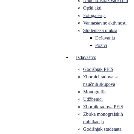
Naučno-istraživački rad
Opšti akti
Fotogalerija
Vannastavne aktivnosti
Studentska praksa
Dešavanja
Pozivi
Izdavaštvo
Godišnjak PFIS
Zbornici radova sa
naučnih skupova
Monografije
Udžbenici
Zbornik radova PFIS
Zbirka monografskih
publikacija
Godišnjak studenata