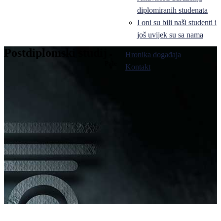
diplomiranih studenata
I oni su bili naši studenti i
još uvijek su sa nama
Postdiplomski studij
Hronika događaja
Pale
Kontakt