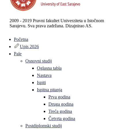
2009 - 2019 Pravni fakultet Univerziteta u Istočnom
Sarajevu. Sva prava zadržana. Dizajnirao AS.
Početna
Upis 2026
Pale
Osnovni studij
Oglasna tabla
Nastava
Ispiti
Ispitna pitanja
Prva godina
Druga godina
Treća godina
Četvrta godina
Postdiplomski studij