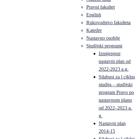
Pravni fakultet
English
Rukovodstvo fakulteta
Katedre
Nastavno osoblje
Studijski programi
Izmijenjeni
nastavni plan od
2022-2023 a.g.
Silabusi za l ciklus
studija – studijski
program Pravo po
nastavnom planu
od 2022–2023 a.
g.
Nastavni plan
2014-15
Silabusi za l ciklus