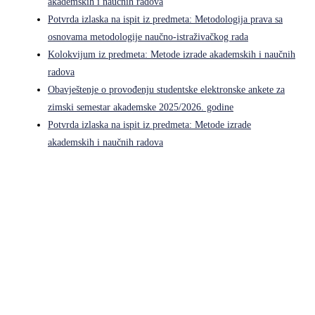
akademskih i naučnih radova
Potvrda izlaska na ispit iz predmeta: Metodologija prava sa
osnovama metodologije naučno-istraživačkog rada
Kolokvijum iz predmeta: Metode izrade akademskih i naučnih
radova
Obavještenje o provođenju studentske elektronske ankete za
zimski semestar akademske 2025/2026. godine
Potvrda izlaska na ispit iz predmeta: Metode izrade
akademskih i naučnih radova
Pravni fakultet Univerziteta u Istočnom Sarajevu