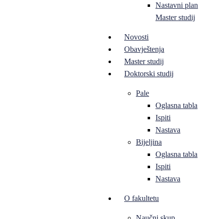
Nastavni plan
Master studij
Novosti
Obavještenja
Master studij
Doktorski studij
Pale
Oglasna tabla
Ispiti
Nastava
Bijeljina
Oglasna tabla
Ispiti
Nastava
O fakultetu
Naučni skup