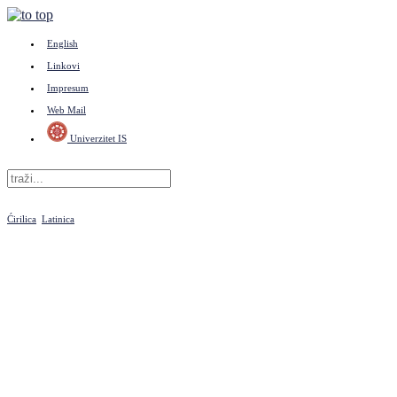
English
Linkovi
Impresum
Web Mail
Univerzitet IS
Ćirilica
Latinica