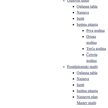
Osnovni studij
Oglasna tabla
Nastava
Ispiti
Ispitna pitanja
Prva godina
Druga
godina
Treća godina
Četvrta
godina
Postdiplomski studij
Oglasna tabla
Nastava
Ispiti
Ispitna pitanja
Nastavni plan
Master studij