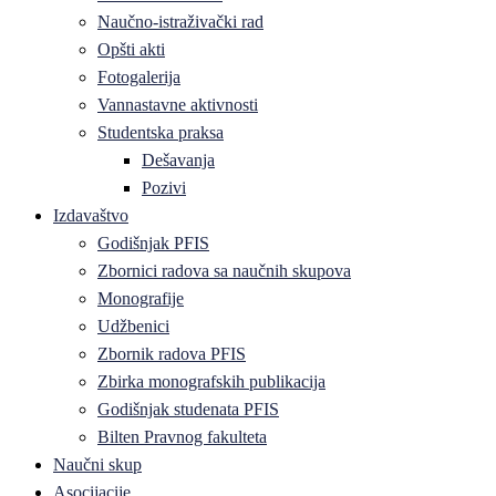
Naučno-istraživački rad
Opšti akti
Fotogalerija
Vannastavne aktivnosti
Studentska praksa
Dešavanja
Pozivi
Izdavaštvo
Godišnjak PFIS
Zbornici radova sa naučnih skupova
Monografije
Udžbenici
Zbornik radova PFIS
Zbirka monografskih publikacija
Godišnjak studenata PFIS
Bilten Pravnog fakulteta
Naučni skup
Asocijacije