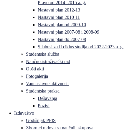
Pravo od 2014–2015 a. g.
Nastavni plan 2012-13
Nastavni plan 2010-11
Nastavni plan od 2009-10
Nastavni plan 2007-08 i 2008-09
Nastavni plan do 2007-08
Silabusi za II ciklus studija od 2022-2023 a. g.
Studentska služba
Naučno-istraživački rad
Opšti akti
Fotogalerija
Vannastavne aktivnosti
Studentska praksa
Dešavanja
Pozivi
Izdavaštvo
Godišnjak PFIS
Zbornici radova sa naučnih skupova