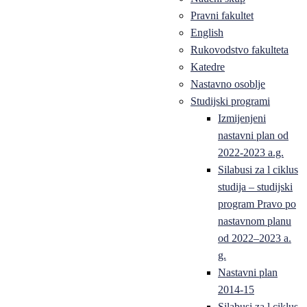
Pravni fakultet
English
Rukovodstvo fakulteta
Katedre
Nastavno osoblje
Studijski programi
Izmijenjeni
nastavni plan od
2022-2023 a.g.
Silabusi za l ciklus
studija – studijski
program Pravo po
nastavnom planu
od 2022–2023 a.
g.
Nastavni plan
2014-15
Silabusi za l ciklus