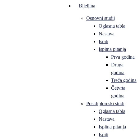
Bijeljina
Osnovni studij
Oglasna tabla
Nastava
Ispiti
Ispitna pitanja
Prva godina
Druga
godina
Treća godina
Četvrta
godina
Postdiplomski studij
Oglasna tabla
Nastava
Ispitna pitanja
Ispiti