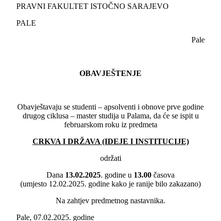
PRAVNI FAKULTET ISTOČNO SARAJEVO
PALE
Pale
OBAVJEŠTENJE
Obavještavaju se studenti – apsolventi i obnove prve godine
drugog ciklusa – master studija u Palama, da će se ispit u
februarskom roku iz predmeta
CRKVA I DRŽAVA (IDEJE I INSTITUCIJE)
održati
Dana
1
3
.
02
.202
5
. godine u
13.00
časova
(umjesto 12.02.2025. godine kako je ranije bilo zakazano)
Na zahtjev predmetnog nastavnika.
Pale, 07.02.2025. godine