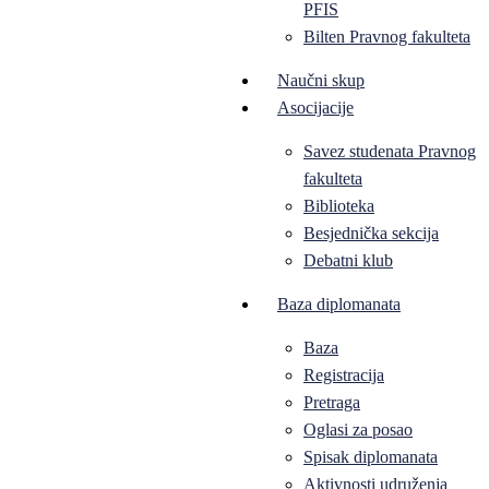
PFIS
Bilten Pravnog fakulteta
Naučni skup
Asocijacije
Savez studenata Pravnog
fakulteta
Biblioteka
Besjednička sekcija
Debatni klub
Baza diplomanata
Baza
Registracija
Pretraga
Oglasi za posao
Spisak diplomanata
Aktivnosti udruženja