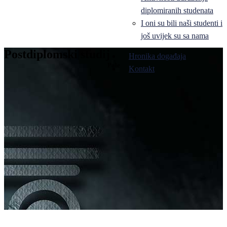
diplomiranih studenata
I oni su bili naši studenti i
još uvijek su sa nama
Postdiplomski studij
Hronika događaja
Pale
Kontakt