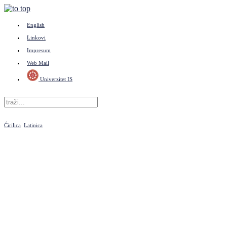
English
Linkovi
Impresum
Web Mail
Univerzitet IS
Ćirilica
Latinica