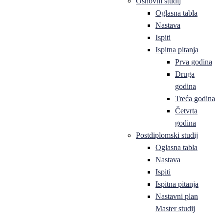
Osnovni studij
Oglasna tabla
Nastava
Ispiti
Ispitna pitanja
Prva godina
Druga
godina
Treća godina
Četvrta
godina
Postdiplomski studij
Oglasna tabla
Nastava
Ispiti
Ispitna pitanja
Nastavni plan
Master studij