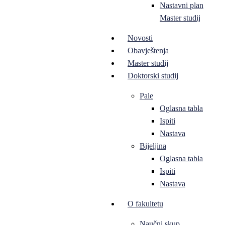
Nastavni plan
Master studij
Novosti
Obavještenja
Master studij
Doktorski studij
Pale
Oglasna tabla
Ispiti
Nastava
Bijeljina
Oglasna tabla
Ispiti
Nastava
O fakultetu
Naučni skup