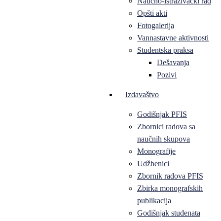
Naučno-istraživački rad
Opšti akti
Fotogalerija
Vannastavne aktivnosti
Studentska praksa
Dešavanja
Pozivi
Izdavaštvo
Godišnjak PFIS
Zbornici radova sa
naučnih skupova
Monografije
Udžbenici
Zbornik radova PFIS
Zbirka monografskih
publikacija
Godišnjak studenata