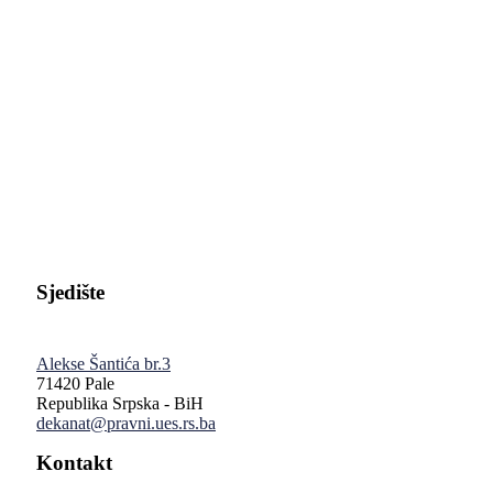
Pravni fakultet Univerziteta u Istočnom Sarajevu
Sjedište
Alekse Šantića br.3
71420 Pale
Republika Srpska - BiH
dekanat@pravni.ues.rs.ba
Kontakt