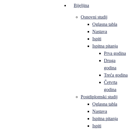
Bijeljina
Osnovni studij
Oglasna tabla
Nastava
Ispiti
Ispitna pitanja
Prva godina
Druga
godina
Treća godina
Četvrta
godina
Postdiplomski studij
Oglasna tabla
Nastava
Ispitna pitanja
Ispiti