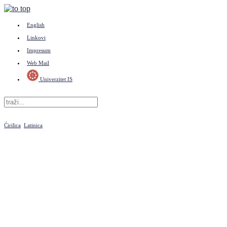
English
Linkovi
Impresum
Web Mail
Univerzitet IS
Ćirilica
Latinica