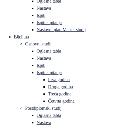
Oglasna tabla
Nastava
Ispiti
Ispitna pitanja
Nastavni plan Master studij
Bijeljina
Osnovni studij
Oglasna tabla
Nastava
Ispiti
Ispitna pitanja
Prva godina
Druga godina
Treća godina
Četvrta godina
Postdiplomski studij
Oglasna tabla
Nastava