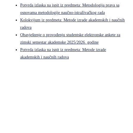
Potvrda izlaska na ispit iz predmeta: Metodologija prava sa
osnovama metodologije naučno-istraživačkog rada
Kolokvijum iz predmeta: Metode izrade akademskih i naučnih
radova
Obavještenje o provođenju studentske elektronske ankete za
zimski semestar akademske 2025/2026. godine
Potvrda izlaska na ispit iz predmeta: Metode izrade
akademskih i naučnih radova
Pravni fakultet Univerziteta u Istočnom Sarajevu