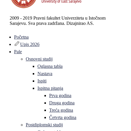
2009 - 2019 Pravni fakultet Univerziteta u Istočnom
Sarajevu. Sva prava zadržana. Dizajnirao AS.
Početna
Upis 2026
Pale
Osnovni studij
Oglasna tabla
Nastava
Ispiti
Ispitna pitanja
Prva godina
Druga godina
Treća godina
Četvrta godina
Postdiplomski studij