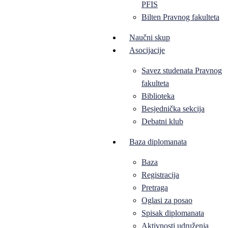
PFIS
Bilten Pravnog fakulteta
Naučni skup
Asocijacije
Savez studenata Pravnog
fakulteta
Biblioteka
Besjednička sekcija
Debatni klub
Baza diplomanata
Baza
Registracija
Pretraga
Oglasi za posao
Spisak diplomanata
Aktivnosti udruženja