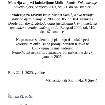
Materija za prvi kolokvijum
: Midhat Šamić,
Kako nastaje
naučno djelo
, Sarajevo 2003, od. 21. do 84. stranice.
Materija za završni ispit
: Midhat Šamić,
Kako nastaje
naučno djelo
, Sarajevo 2003, od. 85. do 104. stranice i
Đorđe Ignjatović,
Metodologija istraživanja kriminaliteta sa
metodikom izrade naučnog rada
, Beograd 2009, od. 119.
do 167. stranice.
Napomena
: studenti koji planiraju da polažu prvi
kolokvijum dužni su da pošalju potvrdu izlaska na
kolokvijum na imejl-adresu:
brano.hadzi.stevic@pravni.ues.rs.ba
, najkasnije do 27.
januara 2025.
Pale, 22. 1. 2025. godine
Viši asistent dr Brano Hadži Stević
Štampa
El. pošta