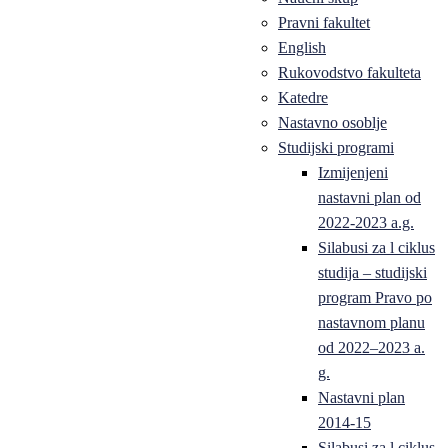
Pravni fakultet
English
Rukovodstvo fakulteta
Katedre
Nastavno osoblje
Studijski programi
Izmijenjeni
nastavni plan od
2022-2023 a.g.
Silabusi za l ciklus
studija – studijski
program Pravo po
nastavnom planu
od 2022–2023 a.
g.
Nastavni plan
2014-15
Silabusi za l ciklus