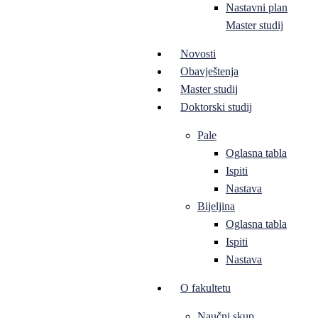
Nastavni plan
Master studij
Novosti
Obavještenja
Master studij
Doktorski studij
Pale
Oglasna tabla
Ispiti
Nastava
Bijeljina
Oglasna tabla
Ispiti
Nastava
O fakultetu
Naučni skup