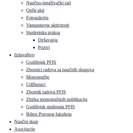
Naučno-istraživački rad
Opšti akti
Fotogalerija
Vannastavne aktivnosti
Studentska praksa
Dešavanja
Pozivi
Izdavaštvo
Godišnjak PFIS
Zbornici radova sa naučnih skupova
Monografije
Udžbenici
Zbornik radova PFIS
Zbirka monografskih publikacija
Godišnjak studenata PFIS
Bilten Pravnog fakulteta
Naučni skup
Asocijacije