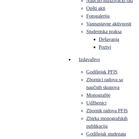
Naučno-istraživački rad
Opšti akti
Fotogalerija
Vannastavne aktivnosti
Studentska praksa
Dešavanja
Pozivi
Izdavaštvo
Godišnjak PFIS
Zbornici radova sa
naučnih skupova
Monografije
Udžbenici
Zbornik radova PFIS
Zbirka monografskih
publikacija
Godišnjak studenata