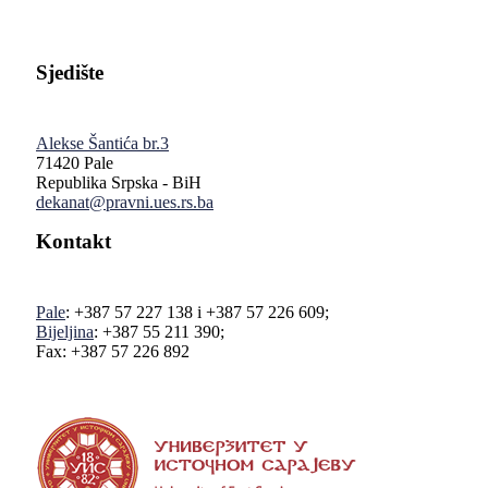
Sjedište
Alekse Šantića br.3
71420 Pale
Republika Srpska - BiH
dekanat@pravni.ues.rs.ba
Kontakt
Pale
: +387 57 227 138 i +387 57 226 609;
Bijeljina
: +387 55 211 390;
Fax: +387 57 226 892