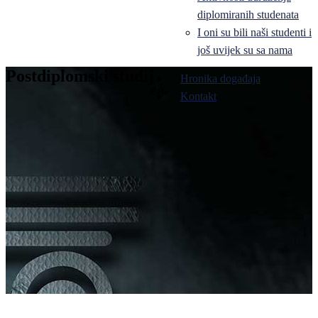
diplomiranih studenata
I oni su bili naši studenti i
još uvijek su sa nama
Postdiplomski studij
Hronika događaja
Pale
Kontakt