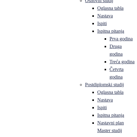
Osnovni studij
Oglasna tabla
Nastava
Ispiti
Ispitna pitanja
Prva godina
Druga
godina
Treća godina
Četvrta
godina
Postdiplomski studij
Oglasna tabla
Nastava
Ispiti
Ispitna pitanja
Nastavni plan
Master studij