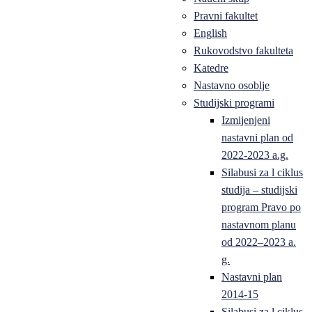
Pravni fakultet
English
Rukovodstvo fakulteta
Katedre
Nastavno osoblje
Studijski programi
Izmijenjeni
nastavni plan od
2022-2023 a.g.
Silabusi za l ciklus
studija – studijski
program Pravo po
nastavnom planu
od 2022–2023 a.
g.
Nastavni plan
2014-15
Silabusi za l ciklus