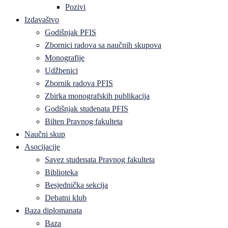
Pozivi
Izdavaštvo
Godišnjak PFIS
Zbornici radova sa naučnih skupova
Monografije
Udžbenici
Zbornik radova PFIS
Zbirka monografskih publikacija
Godišnjak studenata PFIS
Bilten Pravnog fakulteta
Naučni skup
Asocijacije
Savez studenata Pravnog fakulteta
Biblioteka
Besjednička sekcija
Debatni klub
Baza diplomanata
Baza