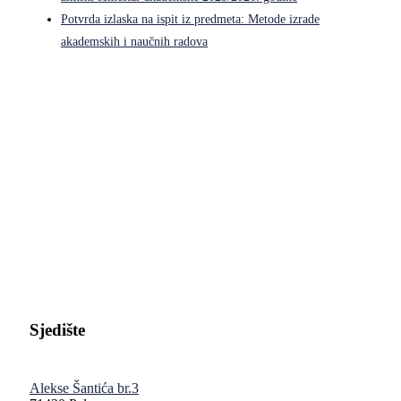
Potvrda izlaska na ispit iz predmeta: Metode izrade
akademskih i naučnih radova
Pravni fakultet Univerziteta u Istočnom Sarajevu
Sjedište
Alekse Šantića br.3