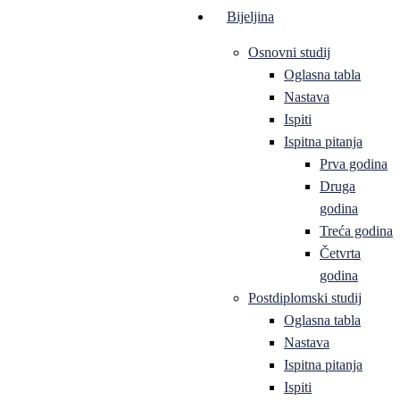
Bijeljina
Osnovni studij
Oglasna tabla
Nastava
Ispiti
Ispitna pitanja
Prva godina
Druga
godina
Treća godina
Četvrta
godina
Postdiplomski studij
Oglasna tabla
Nastava
Ispitna pitanja
Ispiti