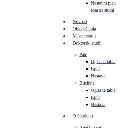
Nastavni plan
Master studij
Novosti
Obavještenja
Master studij
Doktorski studij
Pale
Oglasna tabla
Ispiti
Nastava
Bijeljina
Oglasna tabla
Ispiti
Nastava
O fakultetu
Naučni skup