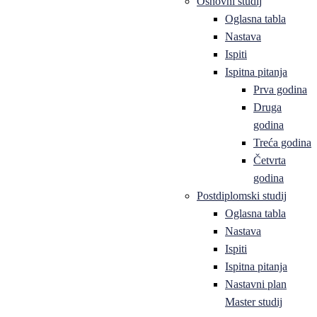
Osnovni studij
Oglasna tabla
Nastava
Ispiti
Ispitna pitanja
Prva godina
Druga
godina
Treća godina
Četvrta
godina
Postdiplomski studij
Oglasna tabla
Nastava
Ispiti
Ispitna pitanja
Nastavni plan
Master studij