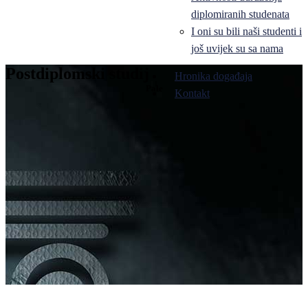
diplomiranih studenata
I oni su bili naši studenti i
još uvijek su sa nama
Postdiplomski studij
Hronika događaja
Pale
Kontakt