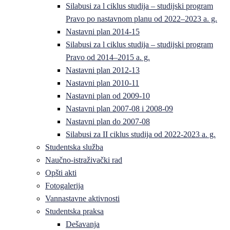
Silabusi za l ciklus studija – studijski program
Pravo po nastavnom planu od 2022–2023 a. g.
Nastavni plan 2014-15
Silabusi za l ciklus studija – studijski program
Pravo od 2014–2015 a. g.
Nastavni plan 2012-13
Nastavni plan 2010-11
Nastavni plan od 2009-10
Nastavni plan 2007-08 i 2008-09
Nastavni plan do 2007-08
Silabusi za II ciklus studija od 2022-2023 a. g.
Studentska služba
Naučno-istraživački rad
Opšti akti
Fotogalerija
Vannastavne aktivnosti
Studentska praksa
Dešavanja