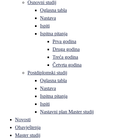
Osnovni studij
Oglasna tabla
Nastava
Ispiti
Ispitna pitanja
Prva godina
Druga godina
Treća godina
Četvrta godina
Postdiplomski studij
Oglasna tabla
Nastava
Ispitna pitanja
Ispiti
Nastavni plan Master studij
Novosti
Obavještenja
Master studij