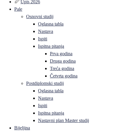
Upis 2026
Pale
Osnovni studij
Oglasna tabla
Nastava
Ispiti
Ispitna pitanja
Prva godina
Druga godina
Treća godina
Četvrta godina
Postdiplomski studij
Oglasna tabla
Nastava
Ispiti
Ispitna pitanja
Nastavni plan Master studij
Bijeljina