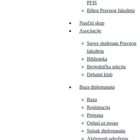
PFIS
Bilten Pravnog fakulteta
Naučni skup
Asocijacije
Savez studenata Pravnog
fakulteta
Biblioteka
Besjednička sekcija
Debatni klub
Baza diplomanata
Baza
Registracija
Pretraga
Oglasi za posao
Spisak diplomanata
Aktivnosti udruženja