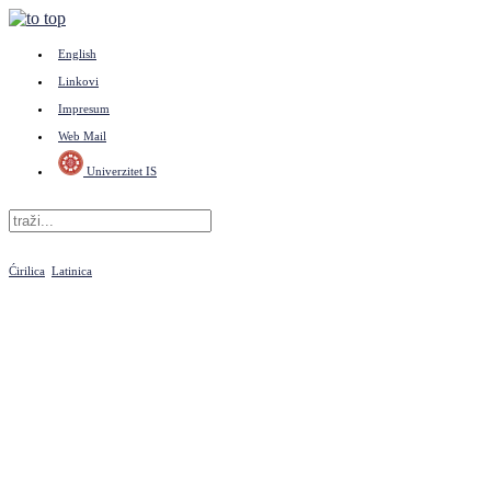
English
Linkovi
Impresum
Web Mail
Univerzitet IS
Ćirilica
Latinica