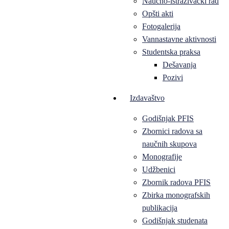
Naučno-istraživački rad
Opšti akti
Fotogalerija
Vannastavne aktivnosti
Studentska praksa
Dešavanja
Pozivi
Izdavaštvo
Godišnjak PFIS
Zbornici radova sa
naučnih skupova
Monografije
Udžbenici
Zbornik radova PFIS
Zbirka monografskih
publikacija
Godišnjak studenata