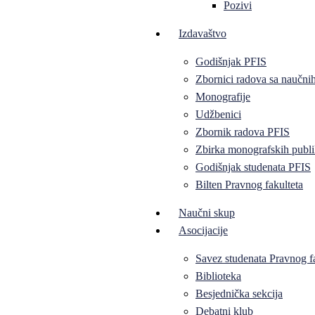
Pozivi
Izdavaštvo
Godišnjak PFIS
Zbornici radova sa naučni
Monografije
Udžbenici
Zbornik radova PFIS
Zbirka monografskih publi
Godišnjak studenata PFIS
Bilten Pravnog fakulteta
Naučni skup
Asocijacije
Savez studenata Pravnog f
Biblioteka
Besjednička sekcija
Debatni klub