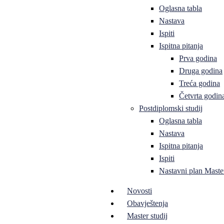
Oglasna tabla
Nastava
Ispiti
Ispitna pitanja
Prva godina
Druga godina
Treća godina
Četvrta godin
Postdiplomski studij
Oglasna tabla
Nastava
Ispitna pitanja
Ispiti
Nastavni plan Master
Novosti
Obavještenja
Master studij