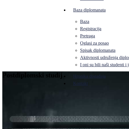
Baza diplomanata
Baza
Registracija
Pretraga
Oglasi za posao
Spisak diplomanata
Aktivnosti udruženja diplo
I oni su bili naši studenti 
Postdiplomski studij
Hronika događaja
Kontakt