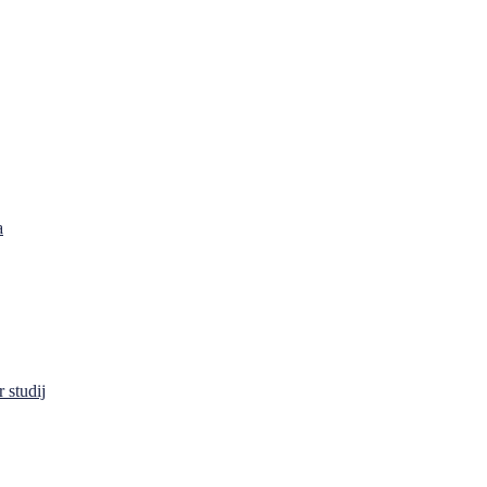
a
 studij