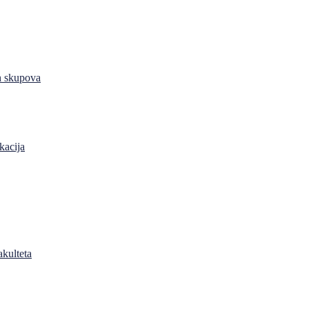
h skupova
kacija
akulteta