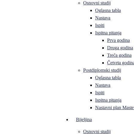
Osnovni studij
Oglasna tabla
Nastava
Ispiti
Ispitna pitanja
Prva godina
Druga godina
Treća godina
Četvrta godin
Postdiplomski studij
Oglasna tabla
Nastava
Ispiti
Ispitna pitanja
Nastavni plan Master
Bijeljina
Osnovni studij