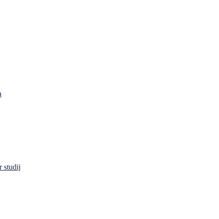
a
 studij