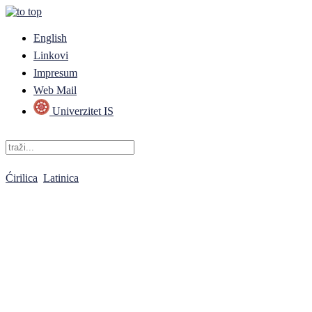
English
Linkovi
Impresum
Web Mail
Univerzitet IS
Ćirilica
Latinica