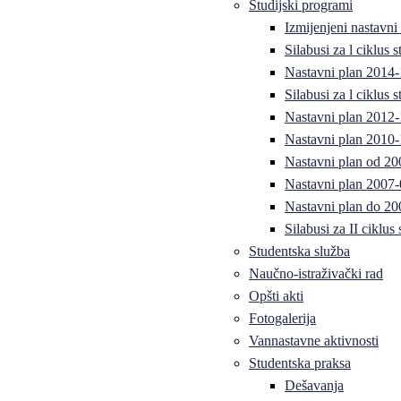
Studijski programi
Izmijenjeni nastavni
Silabusi za l ciklus
Nastavni plan 2014
Silabusi za l ciklus
Nastavni plan 2012
Nastavni plan 2010-
Nastavni plan od 20
Nastavni plan 2007-
Nastavni plan do 20
Silabusi za II ciklus
Studentska služba
Naučno-istraživački rad
Opšti akti
Fotogalerija
Vannastavne aktivnosti
Studentska praksa
Dešavanja