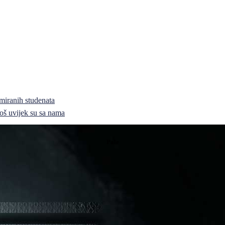
miranih studenata
i još uvijek su sa nama
Pale