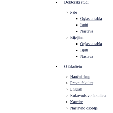
Doktorski studij
Pale
Oglasna tabla
Ispiti
Nastava
Bijeljina
Oglasna tabla
Ispiti
Nastava
O fakultetu
Naučni skup
Pravni fakultet
English
Rukovodstvo fakulteta
Katedre
Nastavno osoblje