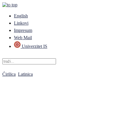
English
Linkovi
Impresum
Web Mail
Univerzitet IS
Ćirilica
Latinica