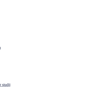
a
 studij