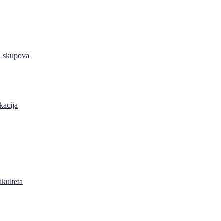
h skupova
kacija
akulteta