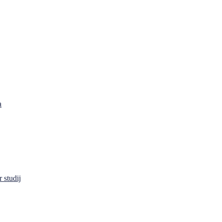
a
 studij