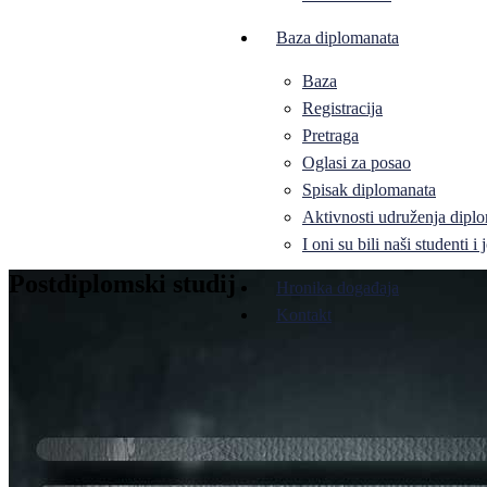
Baza diplomanata
Baza
Registracija
Pretraga
Oglasi za posao
Spisak diplomanata
Aktivnosti udruženja diplo
I oni su bili naši studenti 
Postdiplomski studij
Hronika događaja
Kontakt