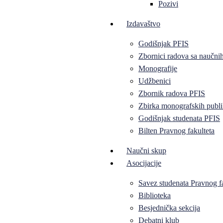
Pozivi
Izdavaštvo
Godišnjak PFIS
Zbornici radova sa naučni
Monografije
Udžbenici
Zbornik radova PFIS
Zbirka monografskih publi
Godišnjak studenata PFIS
Bilten Pravnog fakulteta
Naučni skup
Asocijacije
Savez studenata Pravnog f
Biblioteka
Besjednička sekcija
Debatni klub