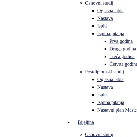
Osnovni studij
Oglasna tabla
Nastava
Ispiti
Ispitna pitanja
Prva godina
Druga godina
Treća godina
Četvrta godin
Postdiplomski studij
Oglasna tabla
Nastava
Ispiti
Ispitna pitanja
Nastavni plan Master
Bijeljina
Osnovni studij