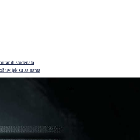
miranih studenata
i još uvijek su sa nama
Pale