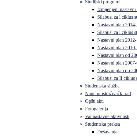
Studijski programi
Izmijenjeni nastavni
Silabusi za l ciklus
Nastavni plan 2014
Silabusi za l ciklus
Nastavni plan 2012
Nastavni plan 2010-
Nastavni plan od 20
Nastavni plan 2007-
Nastavni plan do 20
Silabusi za II ciklus
Studentska služba
Naučno-istraživački rad
Opšti akti
Fotogalerija
Vannastavne aktivnosti
Studentska praksa
Dešavanja