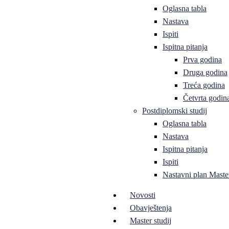
Oglasna tabla
Nastava
Ispiti
Ispitna pitanja
Prva godina
Druga godina
Treća godina
Četvrta godin
Postdiplomski studij
Oglasna tabla
Nastava
Ispitna pitanja
Ispiti
Nastavni plan Master
Novosti
Obavještenja
Master studij