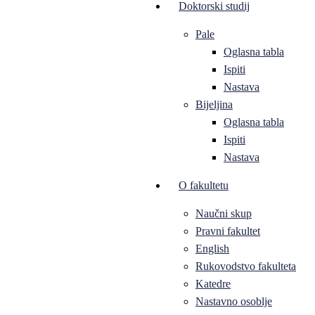
Doktorski studij
Pale
Oglasna tabla
Ispiti
Nastava
Bijeljina
Oglasna tabla
Ispiti
Nastava
O fakultetu
Naučni skup
Pravni fakultet
English
Rukovodstvo fakulteta
Katedre
Nastavno osoblje