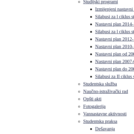
Studijski programi
Izmijenjeni nastavni
Silabusi za l ciklus
Nastavni plan 2014
Silabusi za l ciklus
Nastavni plan 2012
Nastavni plan 2010-
Nastavni plan od 20
Nastavni plan 2007-
Nastavni plan do 20
Silabusi za II ciklus
Studentska služba
Naučno-istraživački rad
Opšti akti
Fotogalerija
Vannastavne aktivnosti
Studentska praksa
Dešavanja