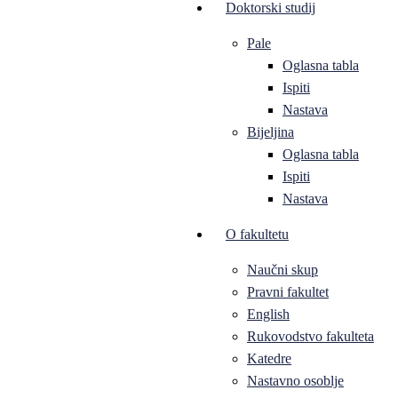
Doktorski studij
Pale
Oglasna tabla
Ispiti
Nastava
Bijeljina
Oglasna tabla
Ispiti
Nastava
O fakultetu
Naučni skup
Pravni fakultet
English
Rukovodstvo fakulteta
Katedre
Nastavno osoblje