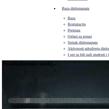
Baza diplomanata
Baza
Registracija
Pretraga
Oglasi za posao
Spisak diplomanata
Aktivnosti udruženja diplo
I oni su bili naši studenti 
Postdiplomski studij
Hronika događaja
Kontakt