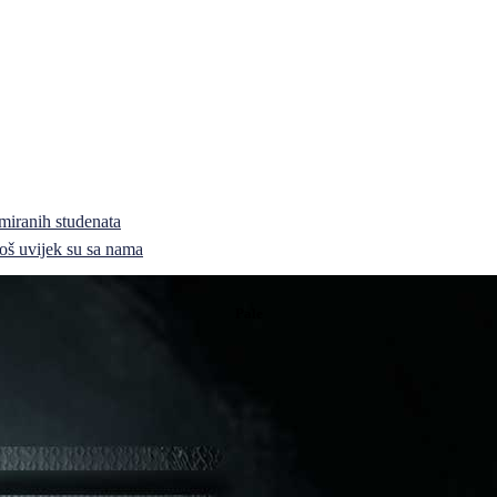
miranih studenata
i još uvijek su sa nama
Pale