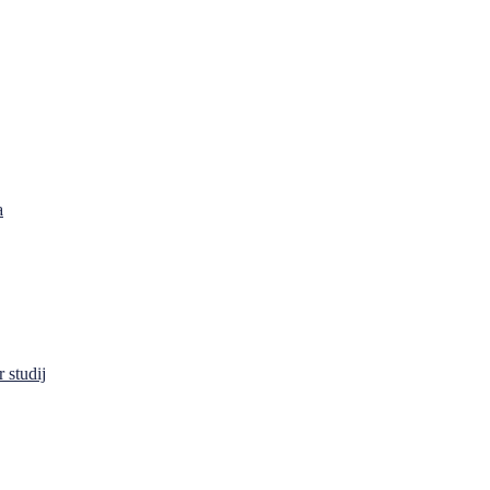
a
 studij