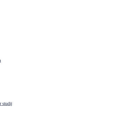
a
 studij