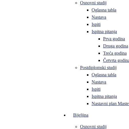
Osnovni studij
Oglasna tabla
Nastava
Ispiti
Ispitna pitanja
Prva godina
Druga godina
Treća godina
Četvrta godin
Postdiplomski studij
Oglasna tabla
Nastava
Ispiti
Ispitna pitanja
Nastavni plan Master
Bijeljina
Osnovni studij