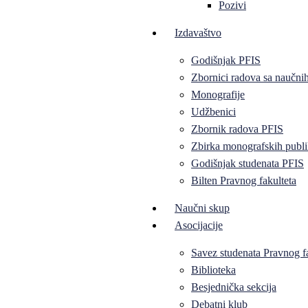
Pozivi
Izdavaštvo
Godišnjak PFIS
Zbornici radova sa naučni
Monografije
Udžbenici
Zbornik radova PFIS
Zbirka monografskih publi
Godišnjak studenata PFIS
Bilten Pravnog fakulteta
Naučni skup
Asocijacije
Savez studenata Pravnog f
Biblioteka
Besjednička sekcija
Debatni klub