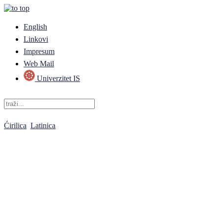
English
Linkovi
Impresum
Web Mail
Univerzitet IS
Ćirilica
Latinica