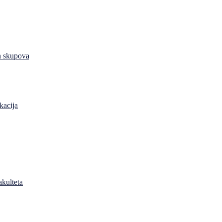
h skupova
kacija
akulteta