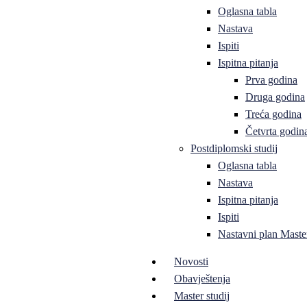
Oglasna tabla
Nastava
Ispiti
Ispitna pitanja
Prva godina
Druga godina
Treća godina
Četvrta godin
Postdiplomski studij
Oglasna tabla
Nastava
Ispitna pitanja
Ispiti
Nastavni plan Master
Novosti
Obavještenja
Master studij