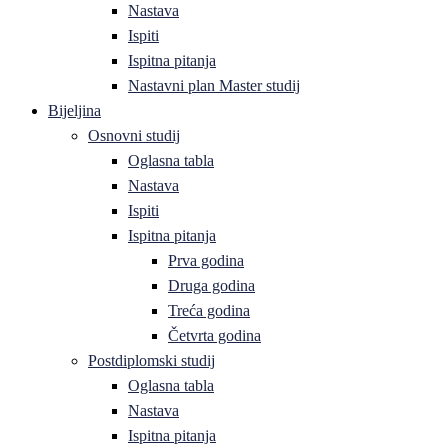
Nastava
Ispiti
Ispitna pitanja
Nastavni plan Master studij
Bijeljina
Osnovni studij
Oglasna tabla
Nastava
Ispiti
Ispitna pitanja
Prva godina
Druga godina
Treća godina
Četvrta godina
Postdiplomski studij
Oglasna tabla
Nastava
Ispitna pitanja