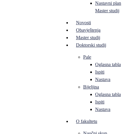
Nastavni plan
Master studij
Novosti
Obavještenja
Master studij
Doktorski studij
Pale
Oglasna tabla
Ispiti
Nastava
Bijeljina
Oglasna tabla
Ispiti
Nastava
O fakultetu
Naučni skup