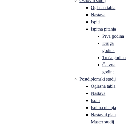
Osnovni studij
Oglasna tabla
Nastava
Ispiti
Ispitna pitanja
Prva godina
Druga
godina
Treća godina
Četvrta
godina
Postdiplomski studij
Oglasna tabla
Nastava
Ispiti
Ispitna pitanja
Nastavni plan
Master studij