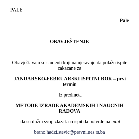
PALE
Pale
OBAVJEŠTENJE
Obavještavaju se studenti koji namjeravaju da polažu ispite
zakazane za
JANUARSKO-FEBRUARSKI ISPITNI ROK – prvi
termin
iz predmeta
METODE IZRADE AKADEMSKIH I NAUČNIH
RADOVA
da su dužni svoj izlazak na ispit da potvrde na
mail
brano.hadzi.stevic@pravni.ues.rs.ba