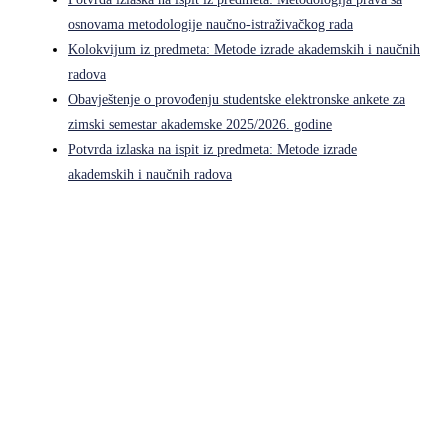
osnovama metodologije naučno-istraživačkog rada
Kolokvijum iz predmeta: Metode izrade akademskih i naučnih
radova
Obavještenje o provođenju studentske elektronske ankete za
zimski semestar akademske 2025/2026. godine
Potvrda izlaska na ispit iz predmeta: Metode izrade
akademskih i naučnih radova
Pravni fakultet Univerziteta u Istočnom Sarajevu