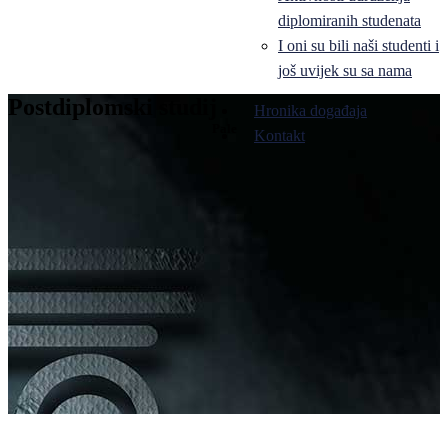
diplomiranih studenata
I oni su bili naši studenti i
još uvijek su sa nama
Postdiplomski studij
Hronika događaja
Pale
Kontakt