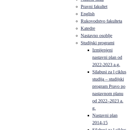
Pravni fakultet
English
Rukovodstvo fakulteta
Katedre
Nastavno osoblje
Studijski programi
Izmijenjeni
nastavni plan od
2022-2023 a.g.
Silabusi za l ciklus
studija – studijski
program Pravo po
nastavnom planu
od 2022–2023 a.
g.
Nastavni plan
2014-15
Silabusi za l ciklus