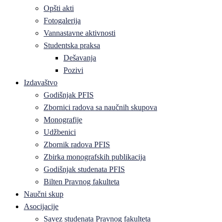
Opšti akti
Fotogalerija
Vannastavne aktivnosti
Studentska praksa
Dešavanja
Pozivi
Izdavaštvo
Godišnjak PFIS
Zbornici radova sa naučnih skupova
Monografije
Udžbenici
Zbornik radova PFIS
Zbirka monografskih publikacija
Godišnjak studenata PFIS
Bilten Pravnog fakulteta
Naučni skup
Asocijacije
Savez studenata Pravnog fakulteta