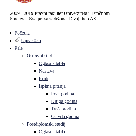
2009 - 2019 Pravni fakultet Univerziteta u Istočnom
Sarajevu. Sva prava zadržana. Dizajnirao AS.
Početna
Upis 2026
Pale
Osnovni studij
Oglasna tabla
Nastava
Ispiti
Ispitna pitanja
Prva godina
Druga godina
Treća godina
Četvrta godina
Postdiplomski studij
Oglasna tabla