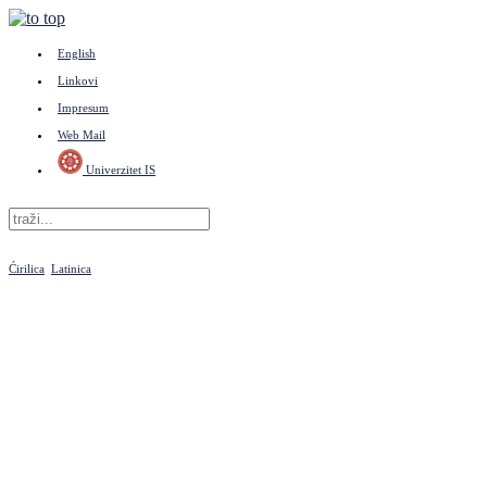
English
Linkovi
Impresum
Web Mail
Univerzitet IS
Ćirilica
Latinica