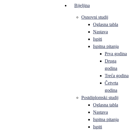
Bijeljina
Osnovni studij
Oglasna tabla
Nastava
Ispiti
Ispitna pitanja
Prva godina
Druga
godina
Treća godina
Četvrta
godina
Postdiplomski studij
Oglasna tabla
Nastava
Ispitna pitanja
Ispiti