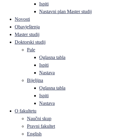
Ispiti
Nastavni plan Master studij
Novosti
Obavještenja
Master studij
Doktorski studij
Pale
Oglasna tabla
Ispiti
Nastava
Bijeljina
Oglasna tabla
Ispiti
Nastava
O fakultetu
Naučni skup
Pravni fakultet
English