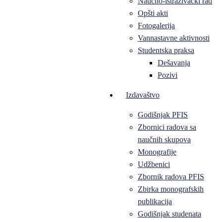
Naučno-istraživački rad
Opšti akti
Fotogalerija
Vannastavne aktivnosti
Studentska praksa
Dešavanja
Pozivi
Izdavaštvo
Godišnjak PFIS
Zbornici radova sa
naučnih skupova
Monografije
Udžbenici
Zbornik radova PFIS
Zbirka monografskih
publikacija
Godišnjak studenata