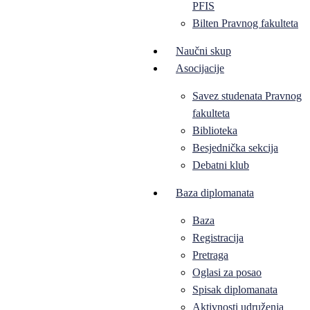
PFIS
Bilten Pravnog fakulteta
Naučni skup
Asocijacije
Savez studenata Pravnog
fakulteta
Biblioteka
Besjednička sekcija
Debatni klub
Baza diplomanata
Baza
Registracija
Pretraga
Oglasi za posao
Spisak diplomanata
Aktivnosti udruženja